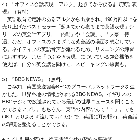
4）『オフィス会話表現「アルク」起きてから寝るまで英語表
現』（有料）
英語教育で定評のあるアルクから出版され、190万部以上を
売り上げたベストセラー「起きてから寝るまで英語表現」シ
リーズの英会話アプリ。「内勤」や「会議」、「人事・待
遇」など、オフィスのさまざまな英会話の場面を想定してい
る。ネイティブの英語音声が流れるため、リスニングの練習
におすすめ。また「つぶやき表現」についている録音機能を
使えば、自分の英会話を聞けて、スピーキングの練習も。
5）『BBC NEWS』（無料）
ご存知、英国放送協会BBCのグローバルネットワークを生
かした、世界各地の情報が知れるBBC NEWS。イギリスの
BBCラジオで放送されている最新の世界ニュースを聞くこと
ができるアプリ。もちろん、英語の内容なんて「？」。でも
OK！ とりあえず流しておくだけで、英語に耳が慣れ、英会話
の環境を整えることができる。
※アプリ利用の際は、携帯電話会社の契約を要確認。