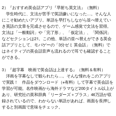
2）『おすすめ英会話アプリ『早射ち英文法』（無料）
学生時代に、文法が苦手で英語嫌いになった…。そんな人
にこそ勧めたいアプリ。単語を早打ちしながら並べ替えてい
き英語の文章を完成させるので、ゲーム感覚で文法を習得。
文法は「一般動詞」や「完了形」、「仮定法」、「関係詞」
などセクションは21。この他、単語の並べ替えができる英会
話アプリとして、モバゲーの「3分ゼミ 英会話」（無料）で
はネイティブの英会話音声も流れるので耳でも確認すること
ができる。
3）『超字幕 映画で英会話は上達する』（無料＆有料）
洋画を字幕なしで観られたら…。そんな憧れをこのアプリ
で実践！ 作品をダウンロード（※有料）して字幕で英会話を
学習が可能。名作映画から海外ドラマなど200タイトル以上が
あり、研究社の英和辞典「リーダーズ＋プラス」46万語が収
録されているので、わからない単語があれば、画面を長押し
すると別画面で意味をチェック。