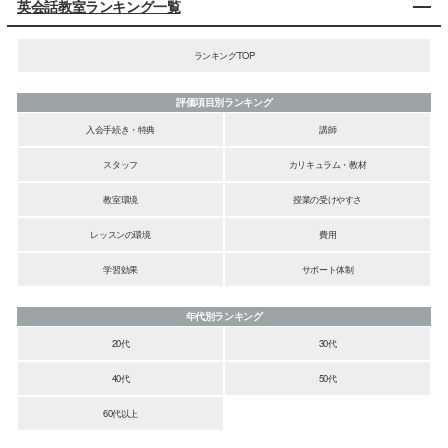
英会話教室ランキング一覧
ランキングTOP
評価項目別ランキング
入会手続き・特典
講師
スタッフ
カリキュラム・教材
教室環境
授業の受けやすさ
レッスンの環境
費用
学習効果
サポート体制
年代別ランキング
20代
30代
40代
50代
60代以上