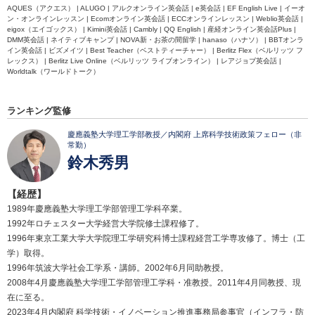
AQUES（アクエス） | ALUGO | アルクオンライン英会話 | e英会話 | EF English Live | イーオ
ン・オンラインレッスン | Ecomオンライン英会話 | ECCオンラインレッスン | Weblio英会話 |
eigox（エイゴックス） | Kimini英会話 | Cambly | QQ English | 産経オンライン英会話Plus |
DMM英会話 | ネイティブキャンプ | NOVA新・お茶の間留学 | hanaso（ハナソ） | BBTオンラ
イン英会話 | ビズメイツ | Best Teacher（ベストティーチャー） | Berlitz Flex（ベルリッツ フ
レックス） | Berlitz Live Online（ベルリッツ ライブオンライン） | レアジョブ英会話 |
Worldtalk（ワールドトーク）
ランキング監修
慶應義塾大学理工学部教授／内閣府 上席科学技術政策フェロー（非
常勤）
鈴木秀男
【経歴】
1989年慶應義塾大学理工学部管理工学科卒業。
1992年ロチェスター大学経営大学院修士課程修了。
1996年東京工業大学大学院理工学研究科博士課程経営工学専攻修了。博士（工
学）取得。
1996年筑波大学社会工学系・講師。2002年6月同助教授。
2008年4月慶應義塾大学理工学部管理工学科・准教授。2011年4月同教授、現
在に至る。
2023年4月内閣府 科学技術・イノベーション推進事務局参事官（インフラ・防