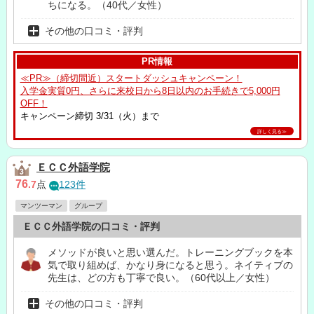
ちになる。（40代／女性）
その他の口コミ・評判
PR情報
≪PR≫（締切間近）スタートダッシュキャンペーン！
入学金実質0円、さらに来校日から8日以内のお手続きで5,000円
OFF！
キャンペーン締切 3/31（火）まで
詳しく見る≫
ＥＣＣ外語学院
76
.7
点
123件
マンツーマン
グループ
ＥＣＣ外語学院の口コミ・評判
メソッドが良いと思い選んだ。トレーニングブックを本
気で取り組めば、かなり身になると思う。ネイティブの
先生は、どの方も丁寧で良い。（60代以上／女性）
その他の口コミ・評判