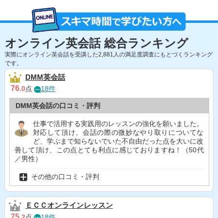
オンライン英会話 総合ランキング
実際にオンライン英会話を受講した2,881人の満足度調査にもとづくランキング
です。
DMM英会話
76
.0
点
18件
DMM英会話の口コミ・評判
仕事で活用する実践用のレッスンの強化を願いました。
対応して頂け、会話の際の微妙なやり取りについてな
ど、学ぶまで知らないでいた不自由だった点を大いに改
善して頂け、この点とても利点に感じておりますね！（50代
／男性）
その他の口コミ・評判
ＥＣＣオンラインレッスン
75
.2
点
18件