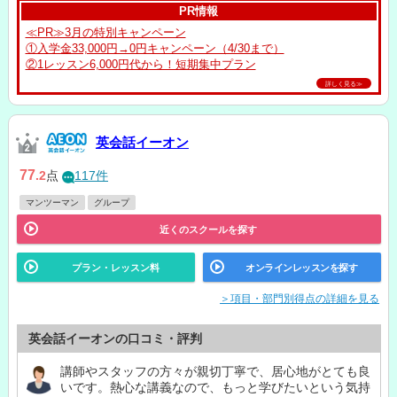
PR情報
≪PR≫3月の特別キャンペーン
①入学金33,000円→0円キャンペーン（4/30まで）
②1レッスン6,000円代から！短期集中プラン
詳しく見る≫
英会話イーオン
77
.2
点
117件
マンツーマン
グループ
近くのスクールを探す
プラン・レッスン料
オンラインレッスンを探す
＞項目・部門別得点の詳細を見る
英会話イーオンの口コミ・評判
講師やスタッフの方々が親切丁寧で、居心地がとても良
いです。熱心な講義なので、もっと学びたいという気持