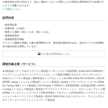
※総合得点が60.0点以上で、他人に薦めたくないと回答した人の割合が基準値以下の企業がラ
ンクイン対象となります。
≫ 詳細はこちら
設問内容
・総合満足度
・評価項目（小項目）
・利用した感想（良かった点・悪かった点）
・他者推奨意向
・他者推奨意向理由
アンケート調査を実施した際の質問事項です。満足度評価項目のほか、該当サービスの利用状
況や検討内容を質問しています。
その他の設問内容はこちら
調査対象企業（サービス）
IES英会話 | アップルkランゲージ | 英会話イーオン | ＥＣＣ外語学院 | ENGLISH COMPANY |
イングリッシュクラブ | イングリッシュビレッジ | 英語の時間 | O.E.Cランゲージサービス |
Gabaマンツーマン英会話 | 神田外語キャリアカレッジ | GLOBE ENGLISH SCHOOL | KEC外
語学院 | getgo | ジェイムズ英会話 | シェーン英会話 | Jabble | ステージライン | スパルタ英会
話 | Spring Hills | スミス英会話 | 24/7English | TORAIZ | 日米英語学院 | 日米会話学院 | NOVA
| noribig | ｂ わたしの英会話 | 英会話プライマリー | ブリティッシュ・カウンシル | プリンス英
米学院／イングリッシュワールド | PRESENCE | プログリット(PROGRIT) | ベリタスイングリ
ッシュ | ベルリッツ | ミライズ英会話 | RIZAP ENGLISH | ロゼッタストーン・ラーニングセン
ター | ワンコイングリッシュ | ワンナップ英会話