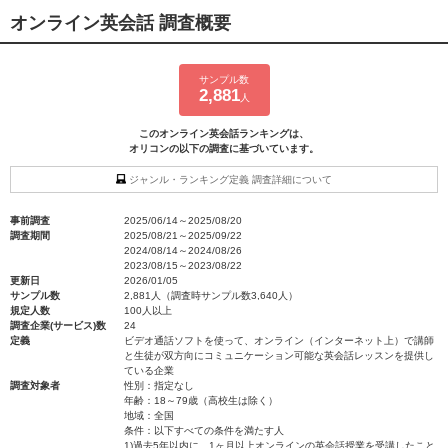
オンライン英会話 調査概要
サンプル数
2,881
人
このオンライン英会話ランキングは、
オリコンの以下の調査に基づいています。
ジャンル・ランキング定義 調査詳細について
事前調査
2025/06/14～2025/08/20
調査期間
2025/08/21～2025/09/22
2024/08/14～2024/08/26
2023/08/15～2023/08/22
更新日
2026/01/05
サンプル数
2,881人（調査時サンプル数3,640人）
規定人数
100人以上
調査企業(サービス)数
24
定義
ビデオ通話ソフトを使って、オンライン（インターネット上）で講師
と生徒が双方向にコミュニケーション可能な英会話レッスンを提供し
ている企業
調査対象者
性別：指定なし
年齢：18～79歳（高校生は除く）
地域：全国
条件：以下すべての条件を満たす人
1)過去5年以内に、1ヶ月以上オンラインの英会話授業を受講したこと