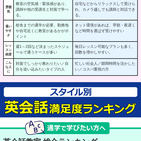
教室の空気感・緊張感があり、
自宅などからリラックスして受けら
雰囲
講師や他の受講生と対面で学べ
れ、カメラ越しでも講師と対話でき
気
る。
る。
校舎までの通学が必要。勤務地
ネット環境があれば、早朝・夜遅く
通い
や自宅近くに教室があるかがポ
など時間を選ばず受けやすい
やす
さ
イント
レッ
週1～2回など決まったスケジュ
毎日レッスン可能なプランも多く、
スン
ールで通うケースが多い
回数を増やしやすい。
頻度
こん
対面でしっかり教わりたい／自
忙しい社会人／隙間時間を活かした
な人
分を追い込みたいタイプの人
い／コスパ重視の方
に