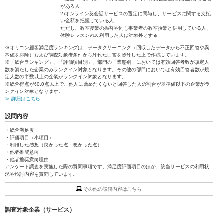
がある人
2)オンライン英会話サービスの選定に関与し、サービスに関する支払
い金額を把握している人
ただし、教室授業の振替や同じ事業者の教室授業と併用している人、
体験レッスンのみ利用した人は対象外とする
※オリコン顧客満足度ランキングは、データクリーニング（回収したデータから不正回答や異
常値を排除）および調査対象者条件から外れた回答を除外した上で作成しています。
※「総合ランキング」、「評価項目別」、部門の「業態別」においては有効回答者数が規定人
数を満たした企業のみランクイン対象となります。その他の部門においては有効回答者数が規
定人数の半数以上の企業がランクイン対象となります。
※総合得点が60.0点以上で、他人に薦めたくないと回答した人の割合が基準値以下の企業がラ
ンクイン対象となります。
≫ 詳細はこちら
設問内容
・総合満足度
・評価項目（小項目）
・利用した感想（良かった点・悪かった点）
・他者推奨意向
・他者推奨意向理由
アンケート調査を実施した際の質問事項です。満足度評価項目のほか、該当サービスの利用状
況や検討内容を質問しています。
その他の設問内容はこちら
調査対象企業（サービス）