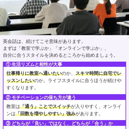
英会話は、続けてこそ意味があります。
まずは「教室で学ぶか」「オンラインで学ぶか」、
自分に合うスタイルを決めるところから始めましょう。
① 生活リズムと相性が大事
仕事帰りに教室へ通いたい
のか、
スキマ時間に自宅でレ
ッスンしたい
のか。ライフスタイルに合うほうが続けや
すくなります。
② モチベーションの保ち方が違う
教室は
「通う」ことでスイッチ
が入りやすく、オンライ
ンは
「回数を増やしやすい」強み
があります。
③ どちらが「良い」ではなく、どちらが「合う」か