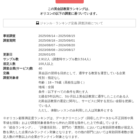
この英会話教室ランキングは、
オリコンの以下の調査に基づいています。
ジャンル・ランキング定義 調査詳細について
事前調査
2025/06/14～2025/08/15
調査期間
2025/08/18～2025/09/01
2024/08/07～2024/08/20
2023/08/08～2023/08/17
更新日
2026/01/05
サンプル数
2,912人（調査時サンプル数3,514人）
規定人数
100人以上
調査企業(サービス)数
40
定義
英会話の習得を目的として、通学する教室を運営している企業
調査対象者
性別：指定なし
年齢：18～79歳（高校生は除く）
地域：全国
条件：以下すべての条件を満たす人
1)過去5年以内に、3か月以上英会話教室に通学したことのある人
2)英会話教室の選定に関与し、サービスに関する支払い金額を把握し
ている人
ただし、体験レッスンのみ利用した人は対象外とする
※オリコン顧客満足度ランキングは、データクリーニング（回収したデータから不正回答や異
常値を排除）および調査対象者条件から外れた回答を除外した上で作成しています。
※「総合ランキング」、「評価項目別」、部門の「業態別」においては有効回答者数が規定人
数を満たした企業のみランクイン対象となります。その他の部門においては有効回答者数が規
定人数の半数以上の企業がランクイン対象となります。