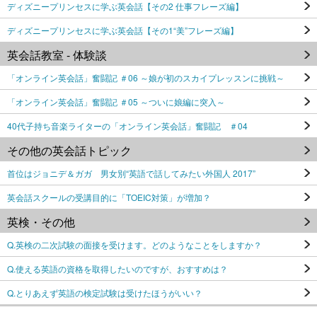
ディズニープリンセスに学ぶ英会話【その2 仕事フレーズ編】
ディズニープリンセスに学ぶ英会話【その1“美”フレーズ編】
英会話教室 - 体験談
「オンライン英会話」奮闘記 ＃06 ～娘が初のスカイプレッスンに挑戦～
「オンライン英会話」奮闘記 ＃05 ～ついに娘編に突入～
40代子持ち音楽ライターの「オンライン英会話」奮闘記 ＃04
その他の英会話トピック
首位はジョニデ＆ガガ 男女別“英語で話してみたい外国人 2017”
英会話スクールの受講目的に「TOEIC対策」が増加？
英検・その他
Q.英検の二次試験の面接を受けます。どのようなことをしますか？
Q.使える英語の資格を取得したいのですが、おすすめは？
Q.とりあえず英語の検定試験は受けたほうがいい？