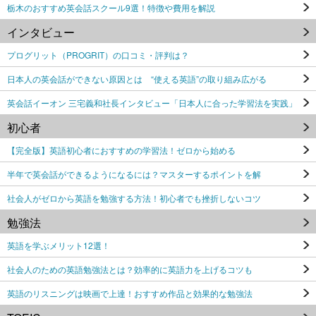
栃木のおすすめ英会話スクール9選！特徴や費用を解説
インタビュー
プログリット（PROGRIT）の口コミ・評判は？
日本人の英会話ができない原因とは “使える英語”の取り組み広がる
英会話イーオン 三宅義和社長インタビュー「日本人に合った学習法を実践」
初心者
【完全版】英語初心者におすすめの学習法！ゼロから始める
半年で英会話ができるようになるには？マスターするポイントを解
社会人がゼロから英語を勉強する方法！初心者でも挫折しないコツ
勉強法
英語を学ぶメリット12選！
社会人のための英語勉強法とは？効率的に英語力を上げるコツも
英語のリスニングは映画で上達！おすすめ作品と効果的な勉強法