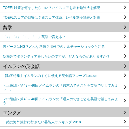
TOEFL対策は何をしたらいい？ハイスコアを取る勉強法を解説
TOEFLスコアの目安は？新スコア体系、レベル別換算表と対策
留学
「×」「÷」「＋」「－」英語で言える？
裏ピースはNG？どんな意味？海外でのカルチャーショックと注意
Q.海外でボランティアをしたいのですが、どんなものがありますか？
イムランの英会話
【動画特集】イムランのすぐに使える英会話フレーズLesson
＜上級編＞第43～46回／イムランの「週末のできごとを英語で話してみよ
う！」
＜中級編＞第43～46回／イムランの「週末のできごとを英語で話してみよ
う！」
エンタメ
一緒に海外旅行に行きたい芸能人ランキング 2018