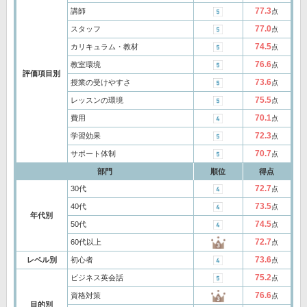
77.3
講師
点
77.0
スタッフ
点
74.5
カリキュラム・教材
点
76.6
教室環境
点
評価項目別
73.6
授業の受けやすさ
点
75.5
レッスンの環境
点
70.1
費用
点
72.3
学習効果
点
70.7
サポート体制
点
部門
順位
得点
72.7
30代
点
73.5
40代
点
年代別
74.5
50代
点
72.7
60代以上
点
73.6
レベル別
初心者
点
75.2
ビジネス英会話
点
76.6
資格対策
点
目的別