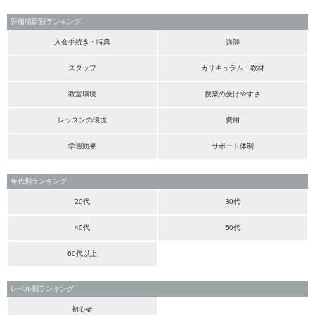
評価項目別ランキング
入会手続き・特典
講師
スタッフ
カリキュラム・教材
教室環境
授業の受けやすさ
レッスンの環境
費用
学習効果
サポート体制
年代別ランキング
20代
30代
40代
50代
60代以上
レベル別ランキング
初心者