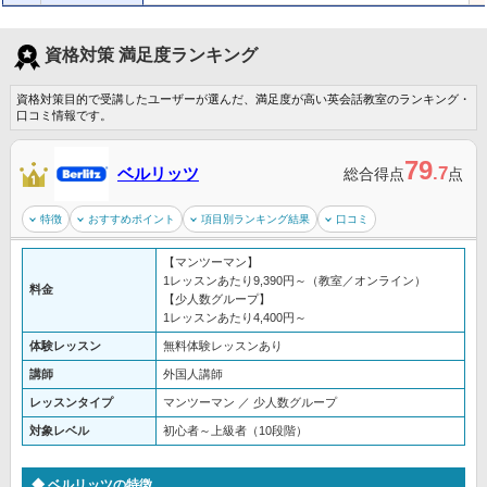
資格対策 満足度ランキング
資格対策目的で受講したユーザーが選んだ、満足度が高い英会話教室のランキング・
口コミ情報です。
79
.7
ベルリッツ
総合得点
点
特徴
おすすめポイント
項目別ランキング結果
口コミ
【マンツーマン】
1レッスンあたり9,390円～（教室／オンライン）
料金
【少人数グループ】
1レッスンあたり4,400円～
体験レッスン
無料体験レッスンあり
講師
外国人講師
レッスンタイプ
マンツーマン ／ 少人数グループ
対象レベル
初心者～上級者（10段階）
ベルリッツの特徴