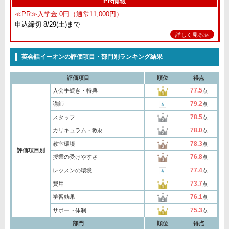
PR情報
≪PR≫入学金 0円（通常11,000円）
申込締切 8/29(土)まで
詳しく見る≫
英会話イーオンの評価項目・部門別ランキング結果
評価項目
順位
得点
77.5
入会手続き・特典
点
79.2
講師
点
78.5
スタッフ
点
78.0
カリキュラム・教材
点
78.3
教室環境
点
評価項目別
76.8
授業の受けやすさ
点
77.4
レッスンの環境
点
73.7
費用
点
76.1
学習効果
点
75.3
サポート体制
点
部門
順位
得点