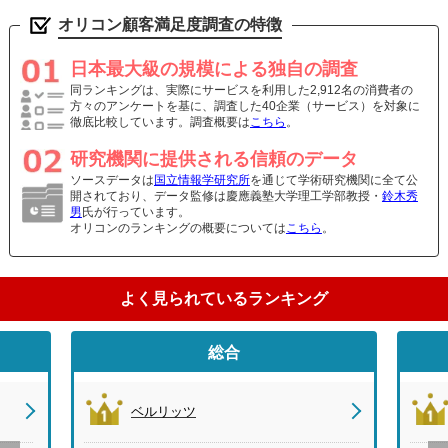
オリコン顧客満足度調査の特徴
日本最大級の規模による独自の調査
同ランキングは、実際にサービスを利用した2,912名の消費者の
方々のアンケートを基に、調査した40企業（サービス）を対象に
徹底比較しています。調査概要は
こちら
。
研究機関に提供される信頼のデータ
ソースデータは
国立情報学研究所
を通じて学術研究機関に全て公
開されており、データ監修は慶應義塾大学理工学部教授・
鈴木秀
男
氏が行っています。
オリコンのランキングの概要については
こちら
。
よく見られているランキング
総合
ベルリッツ