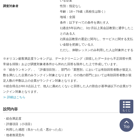
いる企業
調査対象者
性別：指定なし
年齢：18～79歳（高校生は除く）
地域：全国
条件：以下すべての条件を満たす人
1)過去5年以内に、3か月以上英会話教室に通学したこ
とのある人
2)英会話教室の選定に関与し、サービスに関する支払
い金額を把握している人
ただし、体験レッスンのみ利用した人は対象外とする
※オリコン顧客満足度ランキングは、データクリーニング（回収したデータから不正回答や異
常値を排除）および調査対象者条件から外れた回答を除外した上で作成しています。
※「総合ランキング」、「評価項目別」、部門の「業態別」においては有効回答者数が規定人
数を満たした企業のみランクイン対象となります。その他の部門においては有効回答者数が規
定人数の半数以上の企業がランクイン対象となります。
※総合得点が60.0点以上で、他人に薦めたくないと回答した人の割合が基準値以下の企業がラ
ンクイン対象となります。
≫ 詳細はこちら
設問内容
もくじ
・総合満足度
・評価項目（小項目）
Top
・利用した感想（良かった点・悪かった点）
・他者推奨意向