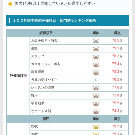
国内140校以上展開しているため通学しやすい
ＥＣＣ外語学院の評価項目・部門別ランキング結果
評価項目
順位
得点
76.5
入会手続き・特典
点
79.5
講師
点
78.2
スタッフ
点
77.4
カリキュラム・教材
点
78.3
教室環境
点
評価項目別
76.1
授業の受けやすさ
点
77.6
レッスンの環境
点
72.8
費用
点
75.5
学習効果
点
74.3
サポート体制
点
部門
順位
得点
79.7
20代
点
79.1
30代
点