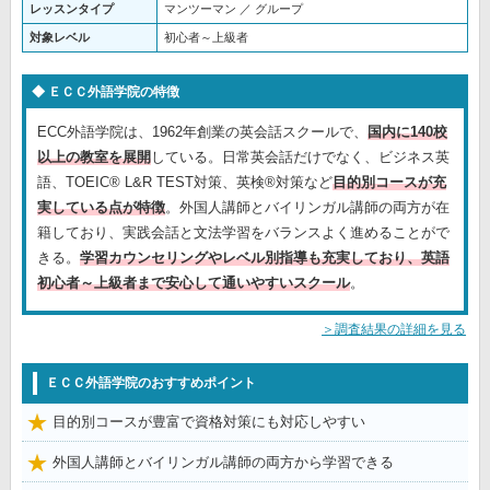
レッスンタイプ
マンツーマン ／ グループ
対象レベル
初心者～上級者
ＥＣＣ外語学院の特徴
ECC外語学院は、1962年創業の英会話スクールで、
国内に140校
以上の教室を展開
している。日常英会話だけでなく、ビジネス英
語、TOEIC® L&R TEST対策、英検®対策など
目的別コースが充
実している点が特徴
。外国人講師とバイリンガル講師の両方が在
籍しており、実践会話と文法学習をバランスよく進めることがで
きる。
学習カウンセリングやレベル別指導も充実しており、英語
初心者～上級者まで安心して通いやすいスクール
。
＞調査結果の詳細を見る
ＥＣＣ外語学院のおすすめポイント
目的別コースが豊富で資格対策にも対応しやすい
外国人講師とバイリンガル講師の両方から学習できる