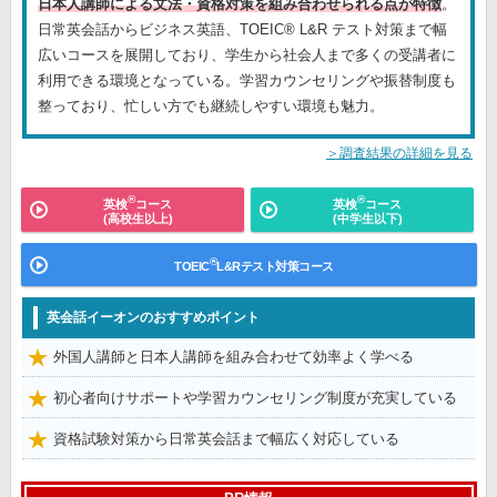
日本人講師による文法・資格対策を組み合わせられる点が特徴
。
日常英会話からビジネス英語、TOEIC® L&R テスト対策まで幅
広いコースを展開しており、学生から社会人まで多くの受講者に
利用できる環境となっている。学習カウンセリングや振替制度も
整っており、忙しい方でも継続しやすい環境も魅力。
＞調査結果の詳細を見る
®
®
英検
コース
英検
コース
(高校生以上)
(中学生以下)
®
TOEIC
L&Rテスト対策コース
英会話イーオンのおすすめポイント
外国人講師と日本人講師を組み合わせて効率よく学べる
初心者向けサポートや学習カウンセリング制度が充実している
資格試験対策から日常英会話まで幅広く対応している