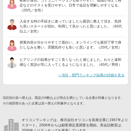
教材が適切。コミュニケーションも取りやすい。知識が増えて検
定などのテストを受けやすい。日常で会話を理解しやすくなる。
（20代／女性）
入会する時の手続きに迷っていましたら親切に教えて頂き、気持
ち良いスタートが切れ、利用して良かったと思いました。（60代
以上／女性）
授業内容が分かりやすくて面白い。オンラインでも親切丁寧で身
だしなみも整い、雰囲気作りも良いと思います。（20代／女性）
ヒアリングの効果がすごく良くなったと感じました。わりと違和
感なく英語が耳に入ってくるようになりました。（40代／男性）
＞項目・部門ランキング結果の詳細を見る
項目別の並べ替えは、既定のN数および得点を満たしている企業が対象となります。
その他回答があった企業は並べ替えの対象外となります。
オリコンランキングは、株式会社オリコンを前身企業に1967年より
スタート。2006年からは顧客満足度調査を開始。英会話教室は、
2006年よりランキングを発表しています。