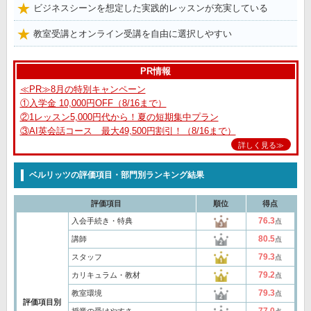
ビジネスシーンを想定した実践的レッスンが充実している
教室受講とオンライン受講を自由に選択しやすい
PR情報
≪PR≫8月の特別キャンペーン
①入学金 10,000円OFF（8/16まで）
②1レッスン5,000円代から！夏の短期集中プラン
③AI英会話コース 最大49,500円割引！（8/16まで）
詳しく見る≫
ベルリッツの評価項目・部門別ランキング結果
評価項目
順位
得点
76.3
入会手続き・特典
点
80.5
講師
点
79.3
スタッフ
点
79.2
カリキュラム・教材
点
79.3
教室環境
点
評価項目別