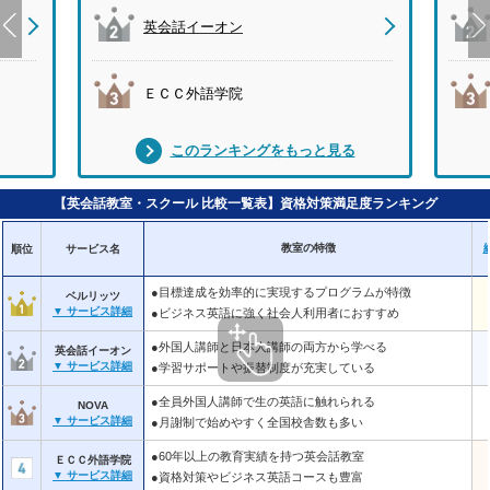
英会話イーオン
ＥＣＣ外語学院
このランキングをもっと見る
【英会話教室・スクール 比較一覧表】資格対策満足度ランキング
教室の特徴
順位
サービス名
●目標達成を効率的に実現するプログラムが特徴
ベルリッツ
▼ サービス詳細
●ビジネス英語に強く社会人利用者におすすめ
●外国人講師と日本人講師の両方から学べる
英会話イーオン
▼ サービス詳細
●学習サポートや振替制度が充実している
●全員外国人講師で生の英語に触れられる
NOVA
▼ サービス詳細
●月謝制で始めやすく全国校舎数も多い
●60年以上の教育実績を持つ英会話教室
ＥＣＣ外語学院
▼ サービス詳細
●資格対策やビジネス英語コースも豊富