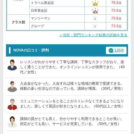
76.0
トラベル英会話
点
72.0
日常英会話
点
75.6
マンツーマン
点
クラス別
73.3
グループ
点
＞項目・部門ランキング結果の詳細を見る
NOVAの口コミ・評判
126件
レッスンがわかりやすく丁寧な講師、丁寧なスタッフがおり、楽
しく通うことができた。オンラインレッスンが併用できた。（40
代／女性）
入会金がなかった。入会すれば様々な地域の教室で受講できる。
移動の多い生活なので合っている。講師が博識。（30代／男性）
コミュニケーションをとることがストレスなくできるようになり
ました。楽しくて英語が好きになりました。（60代以上／女性）
講師の質がとても良く、分かりやすく利用できるところが良い。
対応がとても良い。サービスが充実している。（50代／女性）