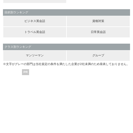
目的別ランキング
ビジネス英会話
資格対策
トラベル英会話
日常英会話
クラス別ランキング
マンツーマン
グループ
※文字がグレーの部門は当社規定の条件を満たした企業が2社未満のため発表しておりません。
PR