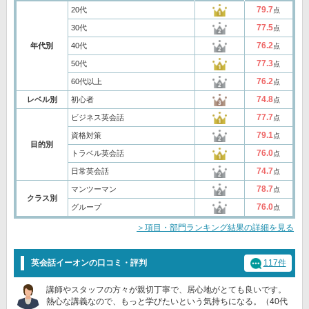
79.7
20代
点
77.5
30代
点
76.2
年代別
40代
点
77.3
50代
点
76.2
60代以上
点
74.8
レベル別
初心者
点
77.7
ビジネス英会話
点
79.1
資格対策
点
目的別
76.0
トラベル英会話
点
74.7
日常英会話
点
78.7
マンツーマン
点
クラス別
76.0
グループ
点
＞項目・部門ランキング結果の詳細を見る
英会話イーオンの口コミ・評判
117件
講師やスタッフの方々が親切丁寧で、居心地がとても良いです。
熱心な講義なので、もっと学びたいという気持ちになる。（40代