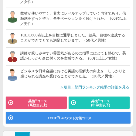
／女性）
教材が使いやすく、着実にレベルアップしていく内容であり、信
頼感をずっと持ち、モチベーション高く続けられた。（60代以上
／男性）
TOEIC600点以上を目標に通学しました。結果、目標を達成する
ことができてとても満足しています。（50代／男性）
講師が親しみやすい雰囲気があるのに指導にはとても熱心で、英
語がしっかり身に付くのを実感できる。（60代以上／女性）
ビジネスや日常会話における英語の理解力の向上を、しっかりと
感じられる講座を受けることができた点。（20代／男性）
＞項目・部門ランキング結果の詳細を見る
®
®
英検
コース
英検
コース
(高校生以上)
(中学生以下)
®
TOEIC
L&Rテスト対策コース