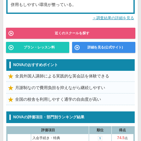
併用もしやすい環境が整っている。
＞調査結果の詳細を見る
近くのスクールを探す
プラン・レッスン料
詳細を見る(公式サイト)
NOVAのおすすめポイント
全員外国人講師による実践的な英会話を体験できる
月謝制なので費用負担を抑えながら継続しやすい
全国の校舎を利用しやすく通学の自由度が高い
NOVAの評価項目・部門別ランキング結果
評価項目
順位
得点
74.5
入会手続き・特典
点