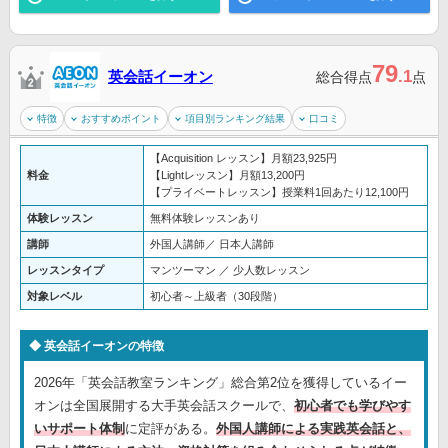
79
.1
英会話イーオン
総合得点
点
特徴
おすすめポイント
項目別ランキング結果
口コミ
【Acquisition レッスン】月額23,925円
料金
【Lightレッスン】月額13,200円
【プライベートレッスン】授業料1回あたり12,100円
体験レッスン
無料体験レッスンあり
講師
外国人講師／ 日本人講師
レッスンタイプ
マンツーマン ／ 少人数レッスン
対象レベル
初心者～上級者（30段階）
英会話イーオンの特徴
2026年「英会話教室ランキング」総合第2位を獲得しているイー
オンは全国展開する大手英会話スクールで、
初心者でも学びやす
いサポート体制
に定評がある。
外国人講師による実践英会話と、