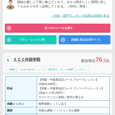
講師が優しく丁寧に教えてくれて、今さら聞きにくい質問に対し
てもわかりやすく説明してくれる。（50代／男性）
＞項目・部門ランキング結果の詳細を見る
近くのスクールを探す
プラン・レッスン料
詳細を見る(公式サイト)
76
ＥＣＣ外語学院
.3
総合得点
点
特徴
おすすめポイント
項目別ランキング結果
口コミ
【初級～中級英会話コース グループレッスン】
月額26,400円～
料金
【初級～中級英会話コース マンツーマンレッスン】
1回あたり30,250円～
※コースごとに金額／形式が異なる
体験レッスン
無料体験レッスンあり
講師
外国人講師 ／ バイリンガル講師