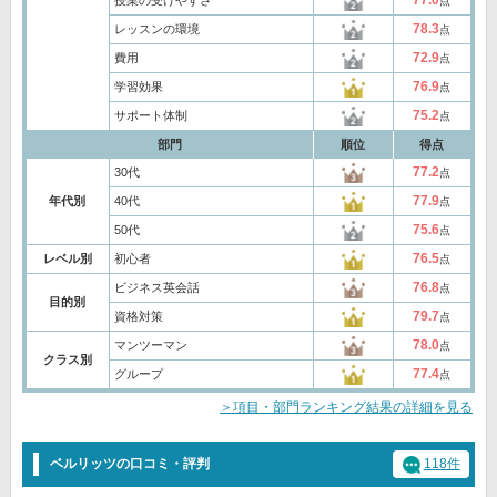
77.0
授業の受けやすさ
点
78.3
レッスンの環境
点
72.9
費用
点
76.9
学習効果
点
75.2
サポート体制
点
部門
順位
得点
77.2
30代
点
77.9
年代別
40代
点
75.6
50代
点
76.5
レベル別
初心者
点
76.8
ビジネス英会話
点
目的別
79.7
資格対策
点
78.0
マンツーマン
点
クラス別
77.4
グループ
点
＞項目・部門ランキング結果の詳細を見る
ベルリッツの口コミ・評判
118件