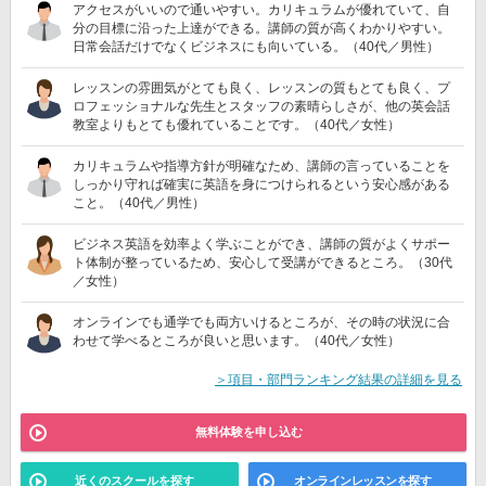
アクセスがいいので通いやすい。カリキュラムが優れていて、自
分の目標に沿った上達ができる。講師の質が高くわかりやすい。
日常会話だけでなくビジネスにも向いている。（40代／男性）
レッスンの雰囲気がとても良く、レッスンの質もとても良く、プ
ロフェッショナルな先生とスタッフの素晴らしさが、他の英会話
教室よりもとても優れていることです。（40代／女性）
カリキュラムや指導方針が明確なため、講師の言っていることを
しっかり守れば確実に英語を身につけられるという安心感がある
こと。（40代／男性）
ビジネス英語を効率よく学ぶことができ、講師の質がよくサポー
ト体制が整っているため、安心して受講ができるところ。（30代
／女性）
オンラインでも通学でも両方いけるところが、その時の状況に合
わせて学べるところが良いと思います。（40代／女性）
＞項目・部門ランキング結果の詳細を見る
無料体験を申し込む
近くのスクールを探す
オンラインレッスンを探す