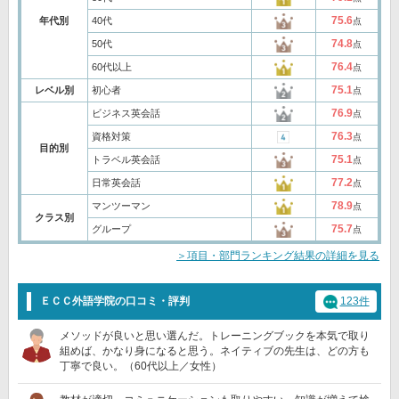
75.6
年代別
40代
点
74.8
50代
点
76.4
60代以上
点
75.1
レベル別
初心者
点
76.9
ビジネス英会話
点
76.3
資格対策
点
目的別
75.1
トラベル英会話
点
77.2
日常英会話
点
78.9
マンツーマン
点
クラス別
75.7
グループ
点
＞項目・部門ランキング結果の詳細を見る
ＥＣＣ外語学院の口コミ・評判
123件
メソッドが良いと思い選んだ。トレーニングブックを本気で取り
組めば、かなり身になると思う。ネイティブの先生は、どの方も
丁寧で良い。（60代以上／女性）