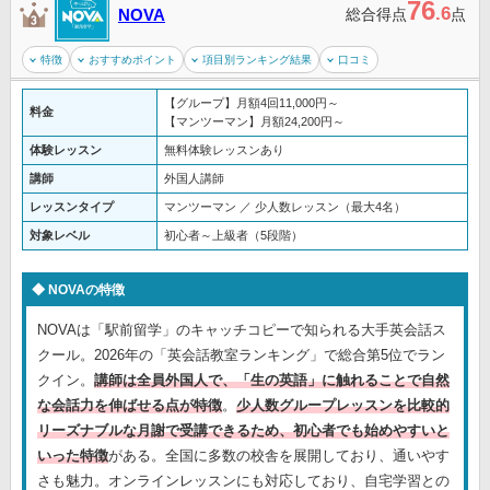
76
.6
NOVA
総合得点
点
特徴
おすすめポイント
項目別ランキング結果
口コミ
【グループ】月額4回11,000円～
料金
【マンツーマン】月額24,200円～
体験レッスン
無料体験レッスンあり
講師
外国人講師
レッスンタイプ
マンツーマン ／ 少人数レッスン（最大4名）
対象レベル
初心者～上級者（5段階）
NOVAの特徴
NOVAは「駅前留学」のキャッチコピーで知られる大手英会話ス
クール。2026年の「英会話教室ランキング」で総合第5位でラン
クイン。
講師は全員外国人で、「生の英語」に触れることで自然
な会話力を伸ばせる点が特徴
。
少人数グループレッスンを比較的
リーズナブルな月謝で受講できるため、初心者でも始めやすいと
いった特徴
がある。全国に多数の校舎を展開しており、通いやす
さも魅力。オンラインレッスンにも対応しており、自宅学習との