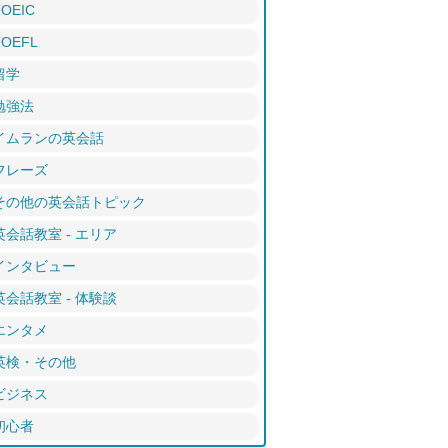
TOEIC
TOEFL
留学
勉強法
イムランの英会話
フレーズ
その他の英会話トピック
英会話教室 - エリア
インタビュー
英会話教室 - 体験談
エンタメ
英検・その他
ビジネス
初心者