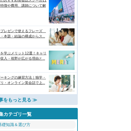
のおすすめ英会話スクール11
！特徴や費用、講師について解
語プレゼンで使えるフレーズ
・本題・結論の構成からス...
を学ぶメリット12選！キャリ
収入・視野が広がる理由と...
ピーキングの練習方法｜独学・
リ・オンライン英会話で上...
事をもっと見る ≫
集カテゴリ一覧
基礎知識＆選び方