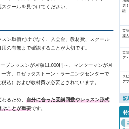
池袋
選
話スクールを見つけてください。
説
英
導入
ッスン単価だけでなく、入会金、教材費、スクール
併用の有無まで確認することが大切です。
英語
ア・
ープレッスンが月額11,000円～、マンツーマンが月
ます。一方、ロゼッタストーン・ラーニングセンターで
ス
アプ
0円（税込）および教材費が必要とされています。
記
変わるため、
自分に合った
受講回数やレッスン形式
選ぶことが重要
です。
特