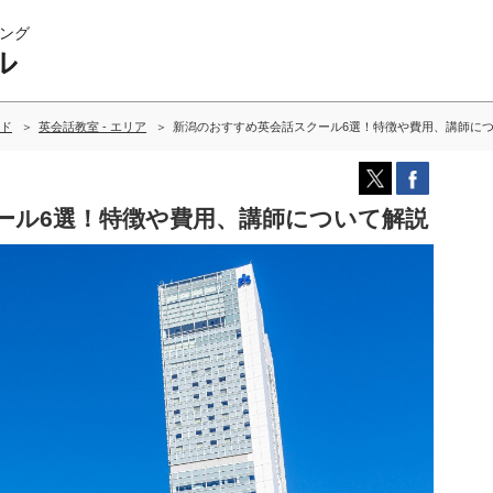
ング
ル
ド
英会話教室 - エリア
新潟のおすすめ英会話スクール6選！特徴や費用、講師に
ール6選！特徴や費用、講師について解説