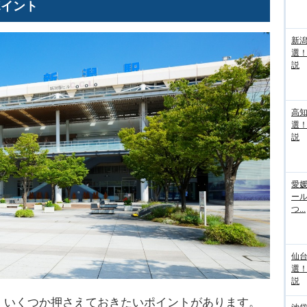
ポイント
新
選
説
高
選
説
愛媛
ー
つ...
仙
選
説
、いくつか押さえておきたいポイントがあります。