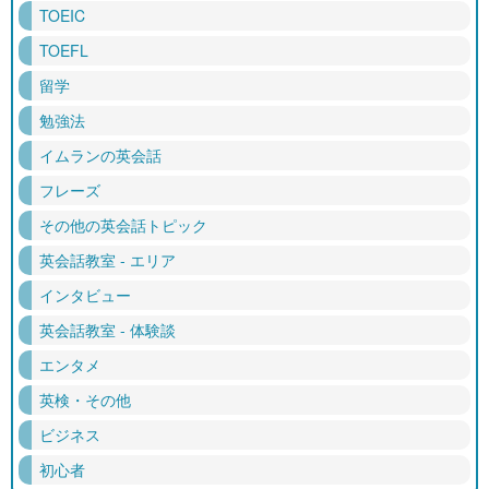
TOEIC
TOEFL
留学
勉強法
イムランの英会話
フレーズ
その他の英会話トピック
英会話教室 - エリア
インタビュー
英会話教室 - 体験談
エンタメ
英検・その他
ビジネス
初心者