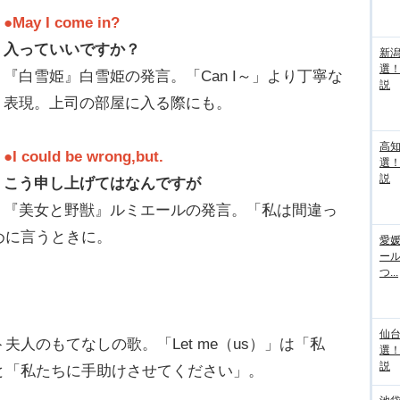
●May I come in?
入っていいですか？
新
選
『白雪姫』白雪姫の発言。「Can I～」より丁寧な
説
表現。上司の部屋に入る際にも。
高
●I could be wrong,but.
選
説
こう申し上げてはなんですが
『美女と野獣』ルミエールの発言。「私は間違っ
めに言うときに。
愛媛
ー
つ...
仙
人のもてなしの歌。「Let me（us）」は「私
選
説
と「私たちに手助けさせてください」。