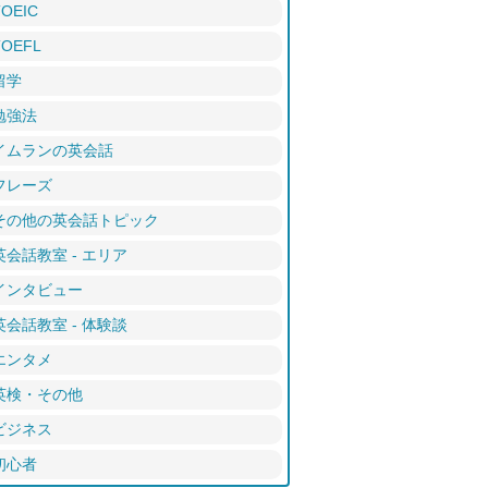
TOEIC
TOEFL
留学
勉強法
イムランの英会話
フレーズ
その他の英会話トピック
英会話教室 - エリア
インタビュー
英会話教室 - 体験談
エンタメ
英検・その他
ビジネス
初心者