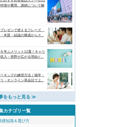
のおすすめ英会話スクール11
！特徴や費用、講師について解
語プレゼンで使えるフレーズ
・本題・結論の構成からス...
を学ぶメリット12選！キャリ
収入・視野が広がる理由と...
ピーキングの練習方法｜独学・
リ・オンライン英会話で上...
事をもっと見る ≫
集カテゴリ一覧
基礎知識＆選び方