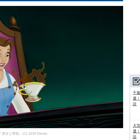
千葉
選
説
大宮
選
『美女と野獣』(C) 2018 Disney
説