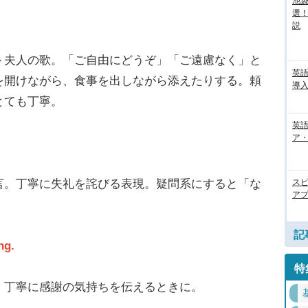
池袋
選
説
ト夫人の歌。「ご自由にどうぞ」「ご遠慮なく」と
英
を開けながら、食事を出しながら添えたりする。頼
導入
とても丁寧。
英語
ア・
言。丁寧に失礼を詫びる表現。疑問系にすると「な
ス
アプ
記
ng.
特
。丁寧に感謝の気持ちを伝えるときに。