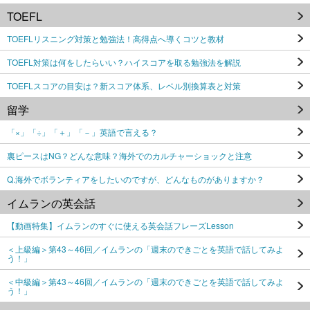
TOEFL
TOEFLリスニング対策と勉強法！高得点へ導くコツと教材
TOEFL対策は何をしたらいい？ハイスコアを取る勉強法を解説
TOEFLスコアの目安は？新スコア体系、レベル別換算表と対策
留学
「×」「÷」「＋」「－」英語で言える？
裏ピースはNG？どんな意味？海外でのカルチャーショックと注意
Q.海外でボランティアをしたいのですが、どんなものがありますか？
イムランの英会話
【動画特集】イムランのすぐに使える英会話フレーズLesson
＜上級編＞第43～46回／イムランの「週末のできごとを英語で話してみよ
う！」
＜中級編＞第43～46回／イムランの「週末のできごとを英語で話してみよ
う！」