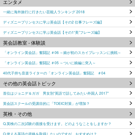
エンタメ
一緒に海外旅行に行きたい芸能人ランキング 2018
ディズニープリンセスに学ぶ英会話【その2 仕事フレーズ編】
ディズニープリンセスに学ぶ英会話【その1“美”フレーズ編】
英会話教室 - 体験談
「オンライン英会話」奮闘記 ＃06 ～娘が初のスカイプレッスンに挑戦～
「オンライン英会話」奮闘記 ＃05 ～ついに娘編に突入～
40代子持ち音楽ライターの「オンライン英会話」奮闘記 ＃04
その他の英会話トピック
首位はジョニデ＆ガガ 男女別“英語で話してみたい外国人 2017”
英会話スクールの受講目的に「TOEIC対策」が増加？
英検・その他
Q.英検の二次試験の面接を受けます。どのようなことをしますか？
Q.使える英語の資格を取得したいのですが、おすすめは？