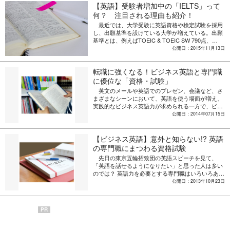
【英語】受験者増加中の「IELTS」って
目安を紹介する。 まずは、英語検定の各級ごとに
必要な単語量は以下の通り。自分が必要な単語量は
何？ 注目される理由も紹介！
どのくらいなのか。英語を勉強するうえで把握して
最近では、大学受験に英語資格や検定試験を採用
おくといいだろう。 ■ 英検 5級（小学校レベ
し、出願基準を設けている大学が増えている。出願
ル） ⇒ 約600語 ■ 英検 4級（中学校初級レベ
基準とは、例えばTOEIC & TOEIC SW 790点、
ル） ⇒ 約1300語 ■ 英検 3級（中学校上級レベ
TOEFL iBT 57点、IELTS 4.0、GTEC CBT 1000
公開日：2015年11月13日
ル） ⇒ 約2100語 ■ 英検 準2級（高校中級レベ
点、TEAP 226点、実用英語技能検定 準1級などをい
ル） ⇒ 約3600語 ■ 英検 2級（高校卒業レベ
う。 大学受験に限らず、海外へ留学する際にも検
ル） ⇒ 約5000語 ■ 英検 準1級（大学中級レベ
転職に強くなる！ビジネス英語と専門職
定試験は必要になる。また、就職試験にも英語の検
ル） ⇒ 約5000～8000語 ■ 英検 1級（大学上級
定試験などのスコアが高ければ有利になると言われ
に優位な「資格・試験」
レベル） ⇒ 約1万～1万5000語 ■ ネイティブス
ている。そこで、今回はここ数年で受験者数が増え
ピーカー ⇒ 約2万～3万5000語 上記の単語量
英文のメールや英語でのプレゼン、会議など、さ
てきた「IELTS」について紹介していく。TOEFLと
をみると、英検1級レベルの人でも、ネイティブス
まざまなシーンにおいて、英語を使う場面が増え、
並んで、海外留学を希望する人の多くが受験してい
ピーカーと比較すると大きな差があるようだ。では
実践的なビジネス英語力が求められる一方で、ビジ
るテストだ。 ■IELTSとは？ IELTS（International
次に、英字新聞を例に「どの程度の単語量があれ
ネスの現場に直結した英語の資格・試験はあまり知
公開日：2014年07月15日
English Language Testing System:アイエルツ）は、
ば、どのくらい読めるようになるのか」を紹介す
られていないのかもしれない。「TOEIC」や
イギリス、オーストラリア、カナダなどへ海外留学
る。 英字新聞の記事を読む時は1500語ほど覚え
「TOEFL」はもちろんだが、実務に直結した
や海外移住の申請に必要なテストのひとつ。イギリ
れば、記事全体の約75%の単語を読み取ることがで
「GTEC」など、実力派の資格試験もいくつか実施
【ビジネス英語】意外と知らない!? 英語
ス、オーストラリア、カナダ、ニュージーランドで
きると言われている。同様に、単語量が3000語で約
されている。まずは試験の種類と、特性やポイント
の専門職にまつわる資格試験
は、ほとんどの高等教育機関で認められており、ア
85%、5000語で約90%、8000語で約 95%。単語量
を知っておこう。 ■GTEC ベネッセとベルリッ
メリカでもアイビー・リーグを含む3000以上の教育
先日の東京五輪招致団の英語スピーチを見て、
が2万語を超えて初めて、英字新聞に登場する単語
ツ・インターナショナルが共同で開発。オンライン
機関で採用されている。日本国内では、日本英語検
「英語を話せるようになりたい」と思った人は多い
をほぼ100%知っていることになる。 ただし、単
テストにより、「聞く」「読む」「書く」「話す」
定協会とブリティッシュ・カウンシルが共同で運営
のでは？ 英語力を必要とする専門職はいろいろある
語量だけを見て、中学初級レベルで「新聞の75％を
の4つの技能を多面的に測定する。オンラインによ
を行っている。 ■年々増えている受験者数 IELTS
が、職業として広く知られているのが通訳や翻訳家
公開日：2013年10月23日
読むことができる」という考えは間違いだ。「75%
る4技能測定は世界初で、実際の生活・ビジネスに
の全世界の年間受験者数は、2009年度は約150万
だろう。しかし、英語の資格試験は語学で唯一の国
の文章を読むことができる」ではなく、「75%の単
使用されるオーセンテイックな英語による出題があ
人、2014年度は約250万人となり、この5年間で約
家資格である通訳案内士から国際会計、知的財産翻
語を知っている」という状態なので、記事全体が
る。 ■GMAT 世界各国のビジネススクール（MBA
1.6倍増えている。IELTSは、日本での認知度はまだ
訳などさまざまな専門職が存在し、その数だけ資格
400単語だったとすると、その内の100単語、記事が
プログラム等を学ぶための経営大学院）への入学希
低いが、それでも日本国内における受験者数は、
PR
試験が実施されている。 （1）通訳案内士 （通訳ガ
20行であれば、1行あたり約5つの知らない単語が出
望者を対象に行われるコンピュータ受検。4つのセ
2009年度の約7000人から2014年度には3万1000人と
イド） 国際観光振興機構（JNTO）が実施する通
てくる計算になる。そうなると、内容を把握するの
クションから成り、グラフの読み取り、数学、図表
なり、こちらは5年で約4倍増となっている。これか
訳案内士試験で、語学で唯一の国家資格。外国語を
は極めて難しくなるだろう。 単語量が8000語
分析や推論等の高度な理解力が必要となる。エッセ