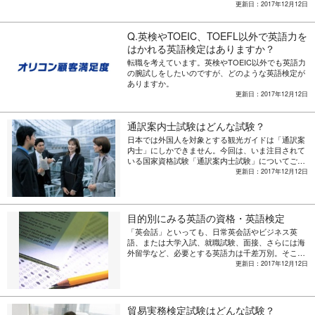
て勉強すればいいのかわからないので教えてくださ
更新日：2017年12月12日
い。 Answer
Q.英検やTOEIC、TOEFL以外で英語力を
はかれる英語検定はありますか？
転職を考えています。英検やTOEIC以外でも英語力
の腕試しをしたいのですが、どのような英語検定が
ありますか。
更新日：2017年12月12日
通訳案内士試験はどんな試験？
日本では外国人を対象とする観光ガイドは「通訳案
内士」にしかできません。今回は、いま注目されて
いる国家資格試験「通訳案内士試験」についてご紹
介します。
更新日：2017年12月12日
目的別にみる英語の資格・英語検定
「英会話」といっても、日常英会話やビジネス英
語、または大学入試、就職試験、面接、さらには海
外留学など、必要とする英語力は千差万別。そこ
で、今回は「英語の資格試験」のなかでも一般的な
更新日：2017年12月12日
英語能力テストを紹介。日本国内の資格試験から、
海外でも実施されている世界レベルのものに留学生
向けの試験など。まずは検定試験の詳細をチェッ
ク。
貿易実務検定試験はどんな試験？