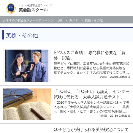
オリコン顧客満足度ランキング
英会話スクール
おすすめの英会話スクールランキング・比較
ガイド
英検・その他
英検・その他
ビジネスに直結！ 専門職に必要な「資
格・試験」
観光ガイドに翻訳、工業英語に会計士の翻訳英語試
験など、専門職別に必要となる英語の資格試験を一
覧でチェック。またビジネスの現場で役に立つ世界
初のオンラインで4技能検定を実現した「GTEC」
更新日：2023年08月28日
など、実務に直結した実力派の英語の資格試験を合
わせて紹介。
「TOEIC」「TOEFL」も認定、センター
試験に代わる「大学入試共通テスト」
2020年度から大学入試センター試験に代わって導
入される「大学入試英語成績提供システム」。英語
も「聞く・読む・話す・書く」の4技能を評価し、
英語の民間試験での代替が可能になった。日本で
公開日：2018年03月29日
TOEIC Programを実施・運営する国際ビジネスコミ
ュニケーション協会（IIBC）は、「TOEIC Listening
Q.子どもが受けられる英語検定について
＆Reading Test（以下、TOEIC L＆R）」および