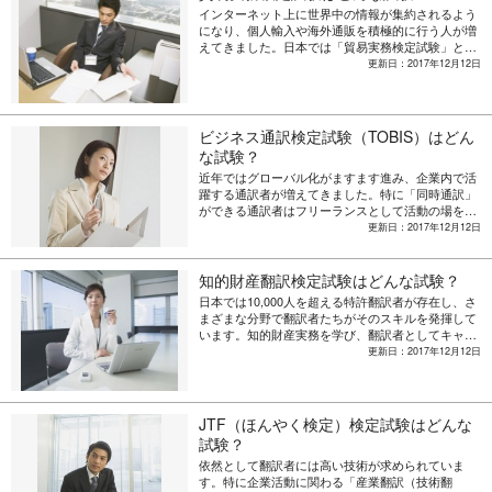
インターネット上に世界中の情報が集約されるよう
になり、個人輸入や海外通販を積極的に行う人が増
えてきました。日本では「貿易実務検定試験」とい
う検定試験が実施されており、自身のスキルを証明
更新日：2017年12月12日
できる資格として就職や転職、昇進に活用されてい
ます。以下からは「貿易実務に興味がある」という
方におすすめの、貿易実務検定試験についてご紹介
します。
ビジネス通訳検定試験（TOBIS）はどん
な試験？
近年ではグローバル化がますます進み、企業内で活
躍する通訳者が増えてきました。特に「同時通訳」
ができる通訳者はフリーランスとして活動の場を広
げている人が多く、その通訳技術がビジネスシーン
更新日：2017年12月12日
で高く評価されています。ここでは企業から信頼さ
れる通訳者になるために取得したい、ビジネス通訳
検定試験についてご紹介します。
知的財産翻訳検定試験はどんな試験？
日本では10,000人を超える特許翻訳者が存在し、さ
まざまな分野で翻訳者たちがそのスキルを発揮して
います。知的財産実務を学び、翻訳者としてキャリ
アアップするためのツールとして周知されている、
更新日：2017年12月12日
特許翻訳者のための検定試験についてご紹介しま
す。
JTF（ほんやく検定）検定試験はどんな
試験？
依然として翻訳者には高い技術が求められていま
す。特に企業活動に関わる「産業翻訳（技術翻