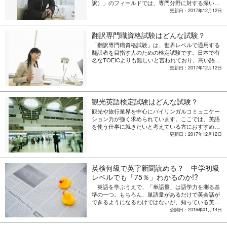
訳）」のフィールドでは、専門分野に対する深い知
識と、実務レベルの情報収集力を備えていることが
更新日：2017年12月12日
優秀な翻訳者として認められる条件です。このよう
なビジネス翻訳における能力を判定し、さらなる技
術力向上を目指せる検定試験が「JTF（ほんやく検
翻訳専門職資格試験はどんな試験？
定）検定試験」です。
「翻訳専門職資格試験」は、世界レベルで通用する
翻訳者を目指す人のための検定試験です。日本で有
名なTOEICよりも難しいと言われており、高い語学
力と翻訳スキルを持つことを証明できるものと称さ
更新日：2017年12月12日
れています。いったいどのような試験なのか、以下
で具体的にご紹介します。
観光英語検定試験はどんな試験？
観光や旅行業界を中心にバイリンガルコミュニケー
ション力が強く求められています。ここでは、英語
を使う仕事に就きたいと考えている方におすすめの
「観光英語検定試験」についてご紹介します。
更新日：2017年12月12日
英検何級で英字新聞読める？ 中学初級
レベルでも「75％」わかるのか!?
英語を学ぶうえで、「単語量」は語学力を測る基
準の一つ。もちろん、単語量があるだけで英会話が
できるようになるわけではないが、知っている英単
語が多ければ多いほど、会話の幅が広がるのも事実
公開日：2016年01月14日
だ。では、一体どの程度の単語量を目指せばいいの
だろうか。今回は、英語学習に役に立つ“単語量”の