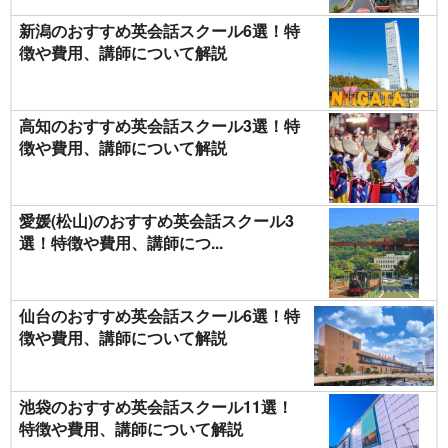
関連リンク 最新の写真ニュース一覧はこちら！ 英
【英会話】よく使う単語こそ要注意!? 「Sure」の
広い。出題内容は、マーケティング、商談、契約、
語が少しでも話せたら…を実現する！4つのおすす
正しい使い方 ■受講者1万7788人に調査！ “習得度
代金決済、信用状、クレームなど。C～A級まで1つ
新潟のおすすめ英会話スクール6選！特
めWEBサイト(14年05月14日) ビジネス英語で「No
の満足度”1位の【英会話スクール】は…？ 「×」
ずつレベルアップし、業務に役立つ実力がつく仕組
problem」は問題あり!? 敬語と日常会話の違い 外
徴や費用、講師について解説
「÷」「＋」「－」英語で言える？ 分数の言い回
み。 （5）BATIC（国際会計検定） 東京商工会議
資に勤める会社員が選んだ『英会話スクールランキ
しも紹介！ 仕事で役立つ【実践英語】 時を表す前
所が実施する国際会計検定。国際的な会計基準が進
ング』 取引先でも呼び捨てOK!? ビジネス英会
置詞「for」の使い方 意外と重要！ “通いやすさ”の
むなかで英語力と共に国際会計スキル力が必要とさ
話“3つのNG” （14年04月10日） 英語で雑談でき
満足度で選ばれた【英会話スクール】トップ10
れる。英文簿記（全受検者必須）と国際会計理論
る？ 敬語（丁寧語）と日常会話の違い（14年03月
（修得レベルに応じて任意）で国際会計スキルを判
31日） 自己流英会話の落とし穴？ 間違えやす
高知のおすすめ英会話スクール3選！特
定。試験結果は合否ではなく、受検者全員に点数の
い“カタカナ”ビジネス英単語（14年03月17日） 実
徴や費用、講師について解説
認定をする。 このほかにも多くの資格試験が実施
践！ ビジネス英会話ですぐに使える「メール」例文
されており、専門職につかない場合でも試験へ向け
集 (14年03月07日) ビジネス英語の基本「挨拶（あ
た勉強が英語力アップに直結することは確実。イン
いさつ）」に強くなる（14年03月31日）
ターネット在宅型の英語の資格試験や公的な資格証
明となる資格試験もあるので、一度トライしてみて
愛媛(松山)のおすすめ英会話スクール3
は？ ＞＞英会話を始める前に！ 『顧客満足度の高
い 英会話スクールランキング』 関連リンク 最新の
選！特徴や費用、講師につ...
写真ニュース一覧はこちら！ 英語を仕事に！映像翻
訳家が語る「海外作をヒットに導く吹替えの妙」
（13年08月17日） 英会話スクールを始める前
に・・・日常会話からビジネス英語まで！英会話特
集 スマホで始める！ 使える英会話アプリ5 （13年
仙台のおすすめ英会話スクール6選！特
06月19日） 初心者でも続けられる！映画で学ぶ英
徴や費用、講師について解説
語表現「日常会話」 （13年07月30日） 目的別でチ
ェック！日本国内で運営・実施している英語の資格
試験 次こそ自分のスキルを活かしたい！ 人材紹介
会社ランキング
池袋のおすすめ英会話スクール11選！
特徴や費用、講師について解説