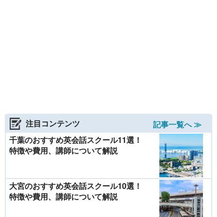
ら、ますます注目されるテストとなるのは間違いな
用いて、報酬を受けて外国人に付き添い、旅行に関
（英検準1級レベル）ほどあれば、約95%の単語を
イのライティングや代数学や幾何学などの基本的な
いだろう。 ■IELTSとTOEFLの違いは？ TOEFL
する案内をする業を営む場合は、通訳案内士法の規
理解することができる。だが、400単語のうち約20
数学の知識を用いるなど、ハイレベルな英語力が必
テスト（Test of English as a Foreign Language）
定により、通訳案内士試験に合格し、都道府県知事
単語、だいたい1行につき1つ知らない単語が入って
要で、論理的思考能力を試される試験ともいわれ
は、アメリカのETS （Educational Testing
の登録を受ける必要がある。出題内容は、外国語に
いる計算になる。 読むことに関しては、単語量が
る。 ■ビジネス英語翻訳士 検定試験 BESビジネ
Service）により開発された。一方、IELTSはケンブ
ついての筆記試験、日本地理、日本歴史、一般常
多ければ多いに越したことはなく、しっかり内容を
ス教育学会が主催。ビジネスの実践面において使え
リッジ大学英語検定機構、ブリティッシュ・カウン
識。 （2）翻訳専門職資格試験資格試験 日本翻訳
把握できるようになるためには1万～1万5000語程度
る翻訳能力を第三者機関として認定する目的で実施
シル、IDP：IELTSオーストラリアの3団体で共同運
協会（JTA）公認。インターネットによる在宅型の
の単語量が求められるだろう。 知っている英単語
している。試験の種類は、ビジネス英語翻訳主任
営されている。そのため、TOEFLはアメリカ英語が
試験で、6つの分野（フィクション・ノンフィクシ
が増えれば読むことだけでなく、会話の幅も広が
者、ビジネス英語準翻訳士、ビジネス英語翻訳士の
多く、IELTSはイギリス英語をはじめとして、イギ
ョン／IR／金融／リーガル／医学・薬学／特許
る。英語の勉強を始める前に、まずは自分の単語量
3つのレベルがある。各試験とも和訳・英訳の両方
リス英語から派生したカナダやオーストラリアなど
（IT））から1分野を選択。全てに合格し、翻訳実
を測ってみよう。 ＜記事／kotanglish（日本ワーキ
の翻訳力が検定される。 ■SST(英語スピーキングテ
の英語が多いと言われている。いずれも全世界で採
務経験2年の実績審査を行った上で「JTA 公認 翻訳
ング・ホリデー協会）＞ ＞＞ ＜最新ランキング
スト) 語学の学習書を出版するアルクが実施。試
用されている。 ■スピーキングテストの特徴とは？
専門職」として認定される。試験内容は文法技能、
＞ 受講生9206人に選ばれた【英会話スクール】総
験官は受検者のレベルに応じてテスト内容を変化さ
IELTSは、リスニング、リーディング、ライティ
IT技能、専門技能、マネジメント技能の4科目。
合1位は… ＞＞ いよいよスタート！ 「マイナンバ
せ、受検者が国際社会において必要とされている英
ング、スピーキングの4つのテストで構成。TOEFL
（3）知的財産翻訳検定 日本で唯一の知的財産翻
ー制度」英語で言うと何？ 関連リンク 最新の写真
語の運用能力がどれだけあるかを評価する。15分
のスピーキングテストは、コンピューターに向かう
訳能力認定専門機関である日本知的財産翻訳協会
ニュース一覧はこちら！ 重要ポイント！ “英語の
間、1対1の対面式インタビューで英語のスピーキン
テスト形式だが、IELTSは面接官とのインタビュー
（NIPTA）が実施。1～3級があり、1級認定候補者
習得度”で人気の英会話スクールランキング 「×」
グ力と運用能力を測る。電話で受検できる
形式だ。スピーキングをはじめとして、4分野すべ
には面接がある。日本企業が海外へ特許出願を行う
注目コンテンツ
「÷」「＋」「－」英語で言える？ 分数の言い回
「TSST」もある。 語彙力やライティング力、ス
記事一覧へ ≫
ての対策は必要だ。 シェーン英会話では、個人レ
際必要となる特許明細書の翻訳力を判定。国際的な
しも紹介！ 帰国後もキープしたい！ 日本で「英語
ピーキング力など仕事で必要とされる英語力をアッ
ッスンでIELTSの試験対策を行っている。ほかにも
専門知識が求められる特許翻訳能力を客観的に評価
力」を維持する方法3つ 「ウザい」「キレる」英語
プさせることができれば、現在の仕事だけでなく転
千葉のおすすめ英会話スクール11選！
IELTS対策のコースを設けている英会話スクールは
し認定するオンラインの検定試験。 （3）ビジネス
で言える？ “怒り”を伝えるフレーズ紹介！ 初めて
職する際の試験や面接にも役立つに違いない。まず
あるので、通いやすいエリアで探してみてはいかが
特徴や費用、講師について解説
通訳検定（TOBIS） 通訳技能向上センターが実施
でも安心！ “サポート体制”の満足度が高い「英会
はTOEICやTOFLEのほかにどのような資格試験が
だろう。 【文／寺本亜紀】 ＞＞ 検定試験に備えて
するビジネス通訳の検定試験。国際会議や重要な国
話スクール」ベスト9 【英語】簡単そうで実は知ら
あるのか情報を集め、自分のレベルや目的に合った
チェック！ “学びやすさ”で人気の【英会話スクー
際ビジネスの場での通訳能力を測る。ビジネス知識
ない… 「時間」の正しい言い回し！ 上達のカギ
受検を考えてみよう。 ※試験内容等が変更される場
ル】 ＞＞ 「TOEIC」短期間でスコアUPが見込める
を含む通訳スキルを総合的に判定し、2～4級の判定
は“授業の受けやすさ”？ 選ばれた＜英会話スクー
合あり。申し込む際は、事前にそれぞれの公式サイ
勉強法！ ポイントは反復!? 関連リンク 最新の写
は逐次通訳試験で行い、1級の判定は同時通訳試験
ル＞はココ！ 「日本ワーキング・ホリデー協会」公
トで必ず詳細の確認を。 ＞＞実際に通った生徒の声
大宮のおすすめ英会話スクール10選！
真ニュース一覧はこちら！ 初心者におすす
で行う。検定結果は個別にフィードバックされる。
式サイト
でランキング！ 外資系企業の会社員が選んだ『満足
め！ “スタッフの対応”の満足度が高い【英会話ス
（4）貿易実務検定 日本貿易実務検定協会が実
特徴や費用、講師について解説
度が高い英会話スクールベスト17』 ＞＞低価格で
クール】ランキング 日本と何が違う？ アメリカ流
施。貿易実務の知識や能力を測る検定試験。受検者
英会話学習をスタート！ 実際に通った生徒に聞いた
「恋愛」の概念をわかりやすく紹介！ “スケベ”は英
層は、貿易関連の業務に携わる人から個人輸入の
『顧客満足度の高いオンライン英会話ランキング』
語でなんと言う？ 間違いやすい「和製英語」12選
人、通関士やマーケティングを学習中の学生など幅