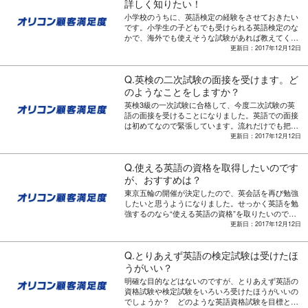
「TOEIC Speraking ＆ Writing Tests（以下、TOEIC
詳しく知りたい！
S＆W）が、今回同システムの参加要件を満たした
小学校のうちに、英語検定の経験をさせておきたい
テストとして確認されたと発表。 TOEIC L＆Rは
です。小学生の子どもでも受けられる英語検定のな
マークシートによる一斉客観テストで、リスニング
かで、海外でも使えそうな試験があれば教えてくだ
とリーディングの2つの英語力を測定。全都道府県
さい。
更新日：2017年12月12日
で2月と8月を除く年10回を実施。TOEIC S＆Wは、
スピーキングとライティングに特化した試験で、全
国主要都市にて年24回開催している。 「大学入
Q.英検の二次試験の面接を受けます。ど
試共通テスト」で活用されるのは、TOEICのほか
のようなことをしますか？
に、実用英語技能検定（英検）、TOEFL、ケンブリ
ッジ英語検定、IELTSなど7種。料金は約6000円～2
英検3級の一次試験に合格して、今度二次試験の英
万5000円と、検定により異なる。 ＞＞ 知ってる？
語の面接を受けることになりました。英語での面接
「TOEIC」と「TOEFL」の違い ＞＞ ビジネスシー
は初めてなので緊張しています。流れだけでも把握
ンで活躍！ 習得度で選ばれた＜英会話スクール＞
しておいたほうがいいと思うので、二次試験の流れ
更新日：2017年12月12日
ランキング 関連リンク 最新の写真ニュース一覧は
を教えてください。
こちら！ 「TOEIC L＆R」が公開テストの“年間実施
回数”増加を発表 立地の良さ＆英会話力UP！ 教室の
Q.使える英語の資格を取得したいのです
雰囲気で選ばれた＜英会話スクール＞ランキング ビ
が、おすすめは？
ジネスにおける「TOEICのスコアの目安」 現場で
東京五輪の開催が決定したので、英会話を再び勉強
必要な点数とは？ 自分の成長を実感！【英会話レッ
したいと思うようになりました。せっかく英語を勉
スン 満足度ランキング】 TOEICで間違いやすい
強するのなら“使える英語の資格”を取りたいので
「単語・熟語」1位は 講師の満足度で選んだ【英会
す。多くの資格試験がありますが、お勧めの資格試
更新日：2017年12月12日
話スクール】ランキング ＜連載＞関正生講師が教え
験があれば教えてください。
る【TOEICスコアアップのコツ！】 1日5分からで
OK！ 効率的に英語が身につく“TOEIC学習法”と
Q.とりあえず英語の検定試験は受けたほ
は？
うがいい？
明確な目的などはないのですが、とりあえず英語の
資格試験や検定試験をいろいろ受けたほうがいいの
でしょうか？ どのような英語資格試験を目標とし