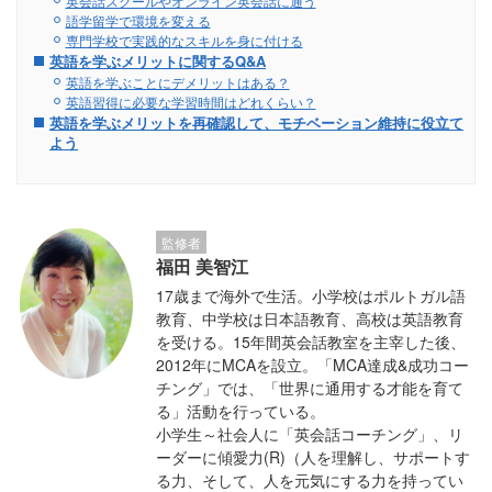
英会話スクールやオンライン英会話に通う
語学留学で環境を変える
専門学校で実践的なスキルを身に付ける
英語を学ぶメリットに関するQ&A
英語を学ぶことにデメリットはある？
英語習得に必要な学習時間はどれくらい？
英語を学ぶメリットを再確認して、モチベーション維持に役立て
よう
監修者
福田 美智江
17歳まで海外で生活。小学校はポルトガル語
教育、中学校は日本語教育、高校は英語教育
を受ける。15年間英会話教室を主宰した後、
2012年にMCAを設立。「MCA達成&成功コー
チング」では、「世界に通用する才能を育て
る」活動を行っている。
小学生～社会人に「英会話コーチング」、リ
ーダーに傾愛力(R)（人を理解し、サポートす
る力、そして、人を元気にする力を持ってい