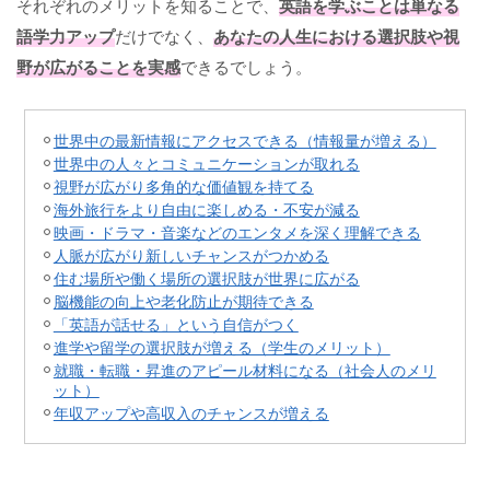
それぞれのメリットを知ることで、
英語を学ぶことは単なる
語学力アップ
だけでなく、
あなたの人生における選択肢や視
野が広がることを実感
できるでしょう。
世界中の最新情報にアクセスできる（情報量が増える）
世界中の人々とコミュニケーションが取れる
視野が広がり多角的な価値観を持てる
海外旅行をより自由に楽しめる・不安が減る
映画・ドラマ・音楽などのエンタメを深く理解できる
人脈が広がり新しいチャンスがつかめる
住む場所や働く場所の選択肢が世界に広がる
脳機能の向上や老化防止が期待できる
「英語が話せる」という自信がつく
進学や留学の選択肢が増える（学生のメリット）
就職・転職・昇進のアピール材料になる（社会人のメリ
ット）
年収アップや高収入のチャンスが増える