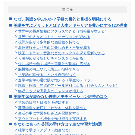
目次
なぜ、英語を学ぶのか？学習の目的と目標を明確にする
英語を学ぶメリットとは？人生とキャリアを豊かにする12の理由
世界中の最新情報にアクセスできる（情報量が増える）
世界中の人々とコミュニケーションが取れる
視野が広がり多角的な価値観を持てる
海外旅行をより自由に楽しめる・不安が減る
映画・ドラマ・音楽などのエンタメを深く理解できる
人脈が広がり新しいチャンスをつかめる
住む場所や働く場所の選択肢が世界に広がる
脳機能の向上や老化防止が期待できる
「英語が話せる」という自信がつく
進学や留学の選択肢が増える（学生のメリット）
就職・転職・昇進のアピール材料になる（社会人のメリット）
年収アップや高収入のチャンスが増える
英語学習が続かない理由とモチベーション維持のコツ
学習の目的と目標を明確にする
基礎学習を徹底し「わかる」体験を増やす
生活の中に学習を組み込み習慣化する
アウトプットの機会を作り成長を実感する
あなたに合った英語の学び方は？主な学習方法4選
独学で学ぶ（アプリ・動画など）