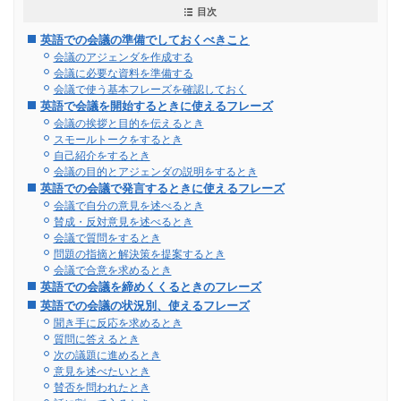
目次
英語での会議の準備でしておくべきこと
会議のアジェンダを作成する
会議に必要な資料を準備する
会議で使う基本フレーズを確認しておく
英語で会議を開始するときに使えるフレーズ
会議の挨拶と目的を伝えるとき
スモールトークをするとき
自己紹介をするとき
会議の目的とアジェンダの説明をするとき
英語での会議で発言するときに使えるフレーズ
会議で自分の意見を述べるとき
賛成・反対意見を述べるとき
会議で質問をするとき
問題の指摘と解決策を提案するとき
会議で合意を求めるとき
英語での会議を締めくくるときのフレーズ
英語での会議の状況別、使えるフレーズ
聞き手に反応を求めるとき
質問に答えるとき
次の議題に進めるとき
意見を述べたいとき
賛否を問われたとき