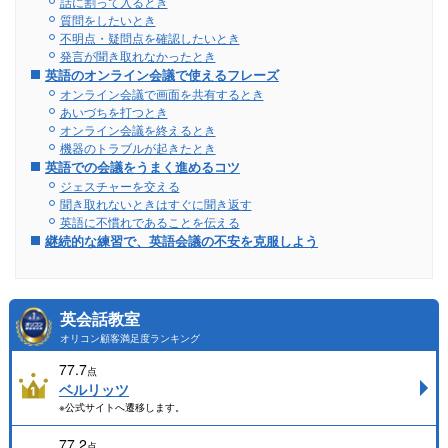
話に割って入るとき
質問をしたいとき
不明点・疑問点を確認したいとき
発言が聞き取れなかったとき
英語のオンライン会議で使えるフレーズ
オンライン会議で画面を共有するとき
あいづちを打つとき
オンライン会議を終えるとき
機器のトラブルが起きたとき
英語での会議をうまく進めるコツ
ジェスチャーを交える
聞き取れないときはすぐに聞き返す
英語に不慣れであることを伝える
継続的な練習で、英語会議の不安を克服しよう
英会話教室
オリコン顧客満足度ランキング
77.7
点
ベルリッツ
※公式サイトへ遷移します。
77.2
点