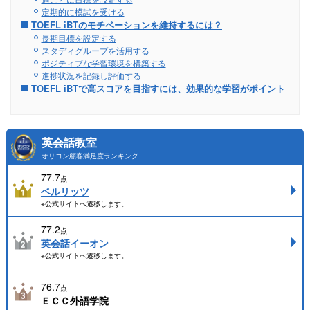
定期的に模試を受ける
TOEFL iBTのモチベーションを維持するには？
長期目標を設定する
スタディグループを活用する
ポジティブな学習環境を構築する
進捗状況を記録し評価する
TOEFL iBTで高スコアを目指すには、効果的な学習がポイント
英会話教室
オリコン顧客満足度ランキング
77.7
点
ベルリッツ
※公式サイトへ遷移します。
77.2
点
英会話イーオン
※公式サイトへ遷移します。
76.7
点
ＥＣＣ外語学院