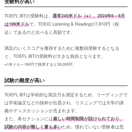
受験料が高い
TOEFL iBTの受験料は、
通常245米ドル（※）、2024年6～9月
は199米ドル
で、TOEIC Listening & Readingが7,810円（税
込）であるのと比べると高額です。
満足のいくスコアを獲得するために複数回受験するとなる
と、TOEFL iBTの受験料が大きな負担となります。
※1米ドル＝160円で換算すると39,200円
試験の難度が高い
TOEFL iBTは学術的な英語力を測定するため、リーディングで
は学術論文などの抜粋が出題され、リスニングでは大学の講
義やディスカッションが含まれます。
また、各セクションには
厳しい時間制限が設けられており、
試験の内容が難しく量も多い
ため、慣れていない受験者は思