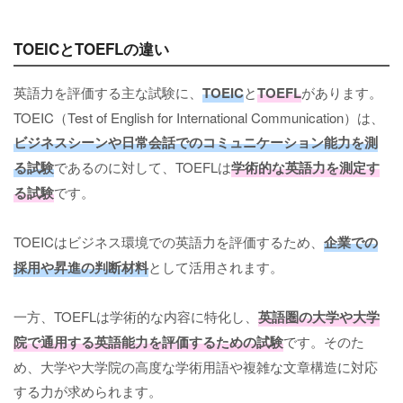
TOEICとTOEFLの違い
英語力を評価する主な試験に、
TOEIC
と
TOEFL
があります。
TOEIC（Test of English for International Communication）は、
ビジネスシーンや日常会話でのコミュニケーション能力を測
る試験
であるのに対して、TOEFLは
学術的な英語力を測定す
る試験
です。
TOEICはビジネス環境での英語力を評価するため、
企業での
採用や昇進の判断材料
として活用されます。
一方、TOEFLは学術的な内容に特化し、
英語圏の大学や大学
院で通用する英語能力を評価するための試験
です。そのた
め、大学や大学院の高度な学術用語や複雑な文章構造に対応
する力が求められます。