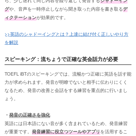
ら、少し遅れて同じ内容を繰り返して発音する
シャドーイン
グ
や、音声を一時停止しながら聞き取った内容を書き取る
デ
ィクテーション
が効果的です。
>>英語のシャドーイングとは？上達に結び付く正しいやり方
を解説
スピーキング：流ちょうで正確な英会話力が必要
TOEFL iBTのスピーキングでは、流暢かつ正確に英語を話す能
力が求められます。発音が明瞭でないと相手に伝わりにくく
なるため、発音の改善と会話をする練習を重点的に行いまし
ょう。
・
発音の正確さを強化
英語には日本語にない音が多く含まれているため、発音練習
が重要です。
発音練習に役立つツールやアプリ
を活用するこ