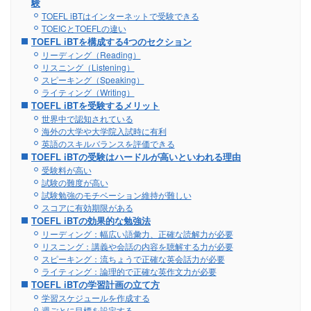
験
TOEFL iBTはインターネットで受験できる
TOEICとTOEFLの違い
TOEFL iBTを構成する4つのセクション
リーディング（Reading）
リスニング（Listening）
スピーキング（Speaking）
ライティング（Writing）
TOEFL iBTを受験するメリット
世界中で認知されている
海外の大学や大学院入試時に有利
英語のスキルバランスを評価できる
TOEFL iBTの受験はハードルが高いといわれる理由
受験料が高い
試験の難度が高い
試験勉強のモチベーション維持が難しい
スコアに有効期限がある
TOEFL iBTの効果的な勉強法
リーディング：幅広い語彙力、正確な読解力が必要
リスニング：講義や会話の内容を聴解する力が必要
スピーキング：流ちょうで正確な英会話力が必要
ライティング：論理的で正確な英作文力が必要
TOEFL iBTの学習計画の立て方
学習スケジュールを作成する
週ごとに目標を設定する