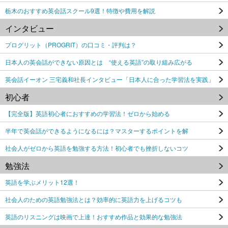
栃木のおすすめ英会話スクール9選！特徴や費用を解説
インタビュー
プログリット（PROGRIT）の口コミ・評判は？
日本人の英会話ができない原因とは “使える英語”の取り組み広がる
英会話イーオン 三宅義和社長インタビュー「日本人に合った学習法を実践」
初心者
【完全版】英語初心者におすすめの学習法！ゼロから始める
半年で英会話ができるようになるには？マスターするポイントを解
社会人がゼロから英語を勉強する方法！初心者でも挫折しないコツ
勉強法
英語を学ぶメリット12選！
社会人のための英語勉強法とは？効率的に英語力を上げるコツも
英語のリスニングは映画で上達！おすすめ作品と効果的な勉強法