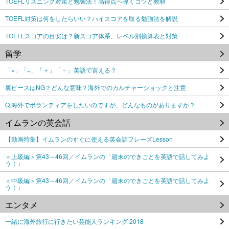
TOEFLリスニング対策と勉強法！高得点へ導くコツと教材
TOEFL対策は何をしたらいい？ハイスコアを取る勉強法を解説
TOEFLスコアの目安は？新スコア体系、レベル別換算表と対策
留学
「×」「÷」「＋」「－」英語で言える？
裏ピースはNG？どんな意味？海外でのカルチャーショックと注意
Q.海外でボランティアをしたいのですが、どんなものがありますか？
イムランの英会話
【動画特集】イムランのすぐに使える英会話フレーズLesson
＜上級編＞第43～46回／イムランの「週末のできごとを英語で話してみよ
う！」
＜中級編＞第43～46回／イムランの「週末のできごとを英語で話してみよ
う！」
エンタメ
一緒に海外旅行に行きたい芸能人ランキング 2018