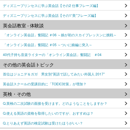
ディズニープリンセスに学ぶ英会話【その2 仕事フレーズ編】
ディズニープリンセスに学ぶ英会話【その1“美”フレーズ編】
英会話教室 - 体験談
「オンライン英会話」奮闘記 ＃06 ～娘が初のスカイプレッスンに挑戦～
「オンライン英会話」奮闘記 ＃05 ～ついに娘編に突入～
40代子持ち音楽ライターの「オンライン英会話」奮闘記 ＃04
その他の英会話トピック
首位はジョニデ＆ガガ 男女別“英語で話してみたい外国人 2017”
英会話スクールの受講目的に「TOEIC対策」が増加？
英検・その他
Q.英検の二次試験の面接を受けます。どのようなことをしますか？
Q.使える英語の資格を取得したいのですが、おすすめは？
Q.とりあえず英語の検定試験は受けたほうがいい？