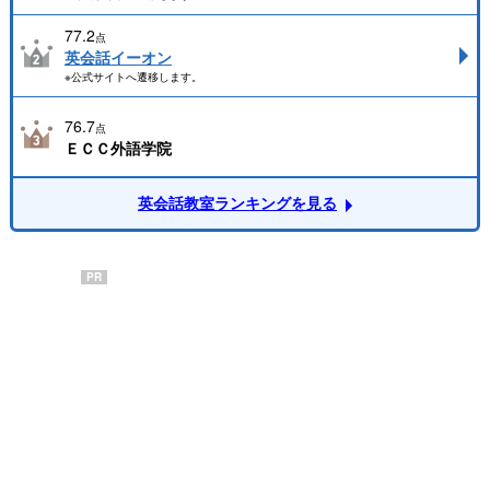
77.2
点
英会話イーオン
※公式サイトへ遷移します。
76.7
点
ＥＣＣ外語学院
英会話教室ランキングを見る
PR