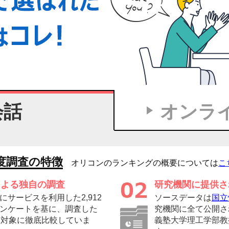
会話
オンラ
度調査の特徴
オリコンのランキングの概要については
こ
による独自の調査
研究機関に提供さ
サービスを利用した2,912
ソースデータは
国立
ンケートを基に、調査した
究機関に全て公開さ
を対象に徹底比較していま
義塾大学理工学部教