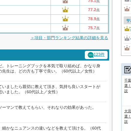
75.1
点
77.2
点
78.9
点
サ
75.7
点
＞項目・部門ランキング結果の詳細を見る
123件
だ。トレーニングブックを本気で取り組めば、かなり身
の先生は、どの方も丁寧で良い。（60代以上／女性）
千葉
選
ていましたら親切に教えて頂き、気持ち良いスタートが
説
思いました。（60代以上／女性）
ツーマンで教えてもらい、それなりの効果があった。
大宮
選
説
、細かなニュアンスの違いなどを教えて頂ける。（60代