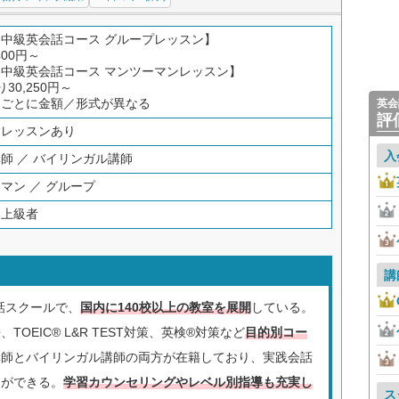
中級英会話コース グループレッスン】
400円～
中級英会話コース マンツーマンレッスン】
30,250円～
スごとに金額／形式が異なる
英会
評
験レッスンあり
入
師 ／ バイリンガル講師
マン ／ グループ
～上級者
講
会話スクールで、
国内に140校以上の教室を展開
している。
OEIC® L&R TEST対策、英検®対策など
目的別コー
講師とバイリンガル講師の両方が在籍しており、実践会話
とができる。
学習カウンセリングやレベル別指導も充実し
ス