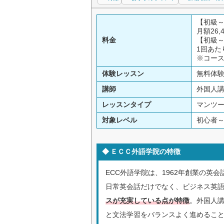
【初級～
月額26,
料金
【初級～
1回あたり
※コー
体験レッスン
無料体
講師
外国人講
レッスンタイプ
マンツー
対象レベル
初心者
ＥＣＣ外語学院の特徴
ECC外語学院は、1962年創業の英
日常英会話だけでなく、ビジネス英語、T
スが充実している点が特徴
。外国人
と文法学習をバランスよく進めるこ