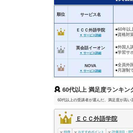
順位
サービス名
●60年
ＥＣＣ外語学院
●資格対
▼ サービス詳細
●外国人
英会話イーオン
●学習サ
▼ サービス詳細
●全員外
NOVA
●月謝制
▼ サービス詳細
60代以上 満足度ランキン
60代以上の受講者が選んだ、満足度が高い
ＥＣＣ外語学院
特徴
おすすめポイント
評価項目・部