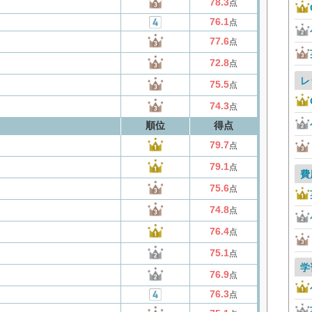
78.3
点
76.1
点
77.6
点
72.8
点
レ
75.5
点
74.3
点
順位
得点
79.7
点
79.1
点
費
75.6
点
74.8
点
76.4
点
75.1
点
学
76.9
点
76.3
点