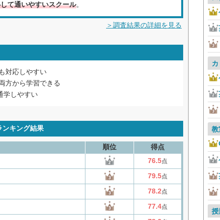
心して通いやすいスクール
。
＞調査結果の詳細を見る
カ
も対応しやすい
両方から学習できる
通学しやすい
ランキング結果
教
順位
得点
76.5
点
79.5
点
78.2
点
77.4
点
授