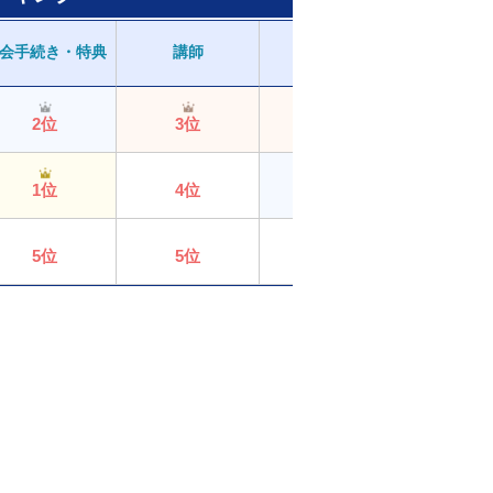
カリキュラ
会手続き・特典
講師
スタッフ
材
2位
3位
3位
3位
1位
4位
2位
2位
5位
5位
5位
5位