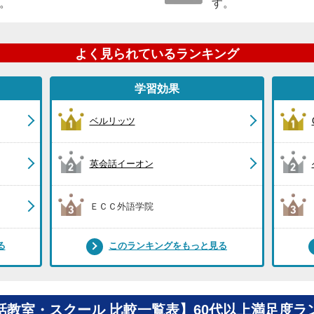
。
す。
よく見られているランキング
学習効果
ベルリッツ
英会話イーオン
ＥＣＣ外語学院
る
このランキングをもっと見る
話教室・スクール 比較一覧表】60代以上満足度ラ