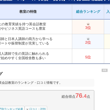
教室の特徴
総合ランキング
入
以上の教育実績を持つ英会話教室
3位
策やビジネス英語コースも豊富
講師と日本人講師の両方から学べる
2位
ポートや振替制度が充実している
国人講師で生の英語に触れられる
5位
で始めやすく全国校舎数も多い
PR
グ
英会話教室のランキング・口コミ情報です。
76
.4
総合得点
点
門別ランキング結果
口コミ・評判