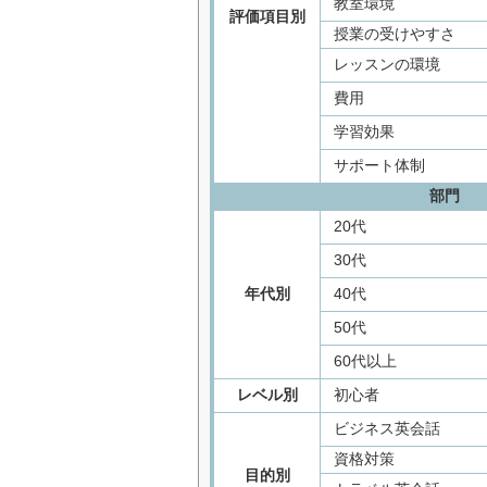
教室環境
評価項目別
授業の受けやすさ
レッスンの環境
費用
学習効果
サポート体制
部門
20代
30代
年代別
40代
50代
60代以上
レベル別
初心者
ビジネス英会話
資格対策
目的別