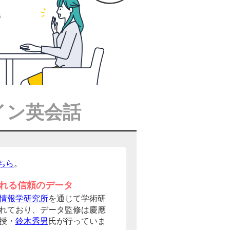
イン英会話
ちら
。
れる信頼のデータ
情報学研究所
を通じて学術研
れており、データ監修は慶應
授・
鈴木秀男
氏が行っていま