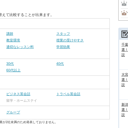
替えて比較することが出来ます。
講師
スタッフ
教室環境
授業の受けやすさ
千葉
適切なレッスン料
学習効果
選
説
30代
40代
60代以上
大宮
選
説
ビジネス英会話
トラベル英会話
留学・ホームステイ
新
選
グループ
説
業が2社未満のため発表しておりません。