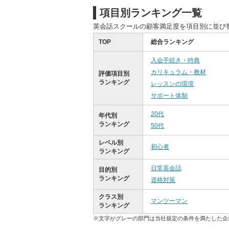
項目別ランキング一覧
英会話スクールの顧客満足度を項目別に並び
TOP
総合ランキング
入会手続き・特典
カリキュラム・教材
評価項目別
ランキング
レッスンの環境
サポート体制
20代
年代別
ランキング
50代
レベル別
初心者
ランキング
日常英会話
目的別
ランキング
資格対策
クラス別
マンツーマン
ランキング
※文字がグレーの部門は当社規定の条件を満たした企