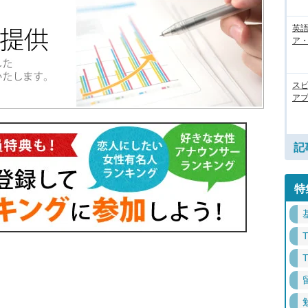
英語
ア・
ス
アプ
記
特