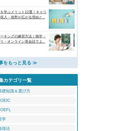
を学ぶメリット12選！キャリ
収入・視野が広がる理由と...
ピーキングの練習方法｜独学・
リ・オンライン英会話で上...
事をもっと見る ≫
集カテゴリ一覧
基礎知識＆選び方
TOEIC
TOEFL
留学
勉強法