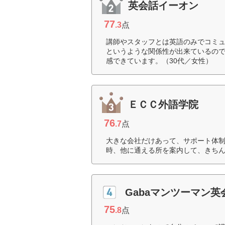
英会話イーオン
77
.3
点
講師やスタッフとは英語のみでコミ
というような関係性が出来ているので
感できています。（30代／女性）
ＥＣＣ外語学院
76
.7
点
大きな会社だけあって、サポート体
時、他に通える所を案内して、きちん
Gabaマンツーマン英
75
.8
点