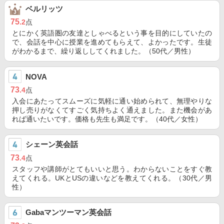
ベルリッツ
75
.2
点
とにかく英語圏の友達としゃべるという事を目的にしていたの
で、会話を中心に授業を進めてもらえて、よかったです。生徒
がわかるまで、繰り返ししてくれました。（50代／男性）
NOVA
73
.4
点
入会にあたってスムーズに気軽に通い始められて、無理やりな
押し売りがなくてすごく気持ちよく通えました。また機会があ
れば通いたいです。価格も先生も満足です。（40代／女性）
シェーン英会話
73
.4
点
スタッフや講師がとてもいいと思う。わからないことをすぐ教
えてくれる。UKとUSの違いなどを教えてくれる。（30代／男
性）
Gabaマンツーマン英会話