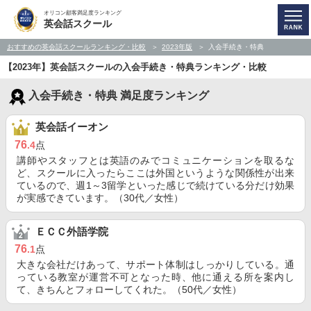
オリコン顧客満足度ランキング
英会話スクール
おすすめの英会話スクールランキング・比較
2023年版
入会手続き・特典
【2023年】英会話スクールの入会手続き・特典ランキング・比較
入会手続き・特典 満足度ランキング
英会話イーオン
76
.4
点
講師やスタッフとは英語のみでコミュニケーションを取るな
ど、スクールに入ったらここは外国というような関係性が出来
ているので、週1～3留学といった感じで続けている分だけ効果
が実感できています。（30代／女性）
ＥＣＣ外語学院
76
.1
点
大きな会社だけあって、サポート体制はしっかりしている。通
っている教室が運営不可となった時、他に通える所を案内し
て、きちんとフォローしてくれた。（50代／女性）