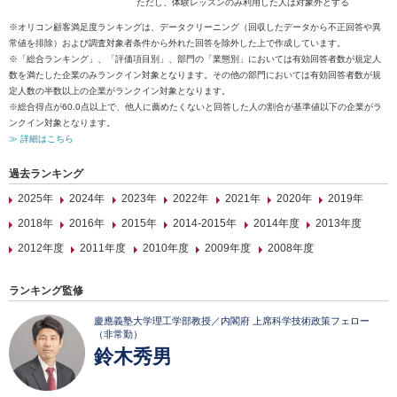
ただし、体験レッスンのみ利用した人は対象外とする
※オリコン顧客満足度ランキングは、データクリーニング（回収したデータから不正回答や異
常値を排除）および調査対象者条件から外れた回答を除外した上で作成しています。
※「総合ランキング」、「評価項目別」、部門の「業態別」においては有効回答者数が規定人
数を満たした企業のみランクイン対象となります。その他の部門においては有効回答者数が規
定人数の半数以上の企業がランクイン対象となります。
※総合得点が60.0点以上で、他人に薦めたくないと回答した人の割合が基準値以下の企業がラ
ンクイン対象となります。
≫ 詳細はこちら
過去ランキング
2025年
2024年
2023年
2022年
2021年
2020年
2019年
2018年
2016年
2015年
2014-2015年
2014年度
2013年度
2012年度
2011年度
2010年度
2009年度
2008年度
ランキング監修
慶應義塾大学理工学部教授／内閣府 上席科学技術政策フェロー
（非常勤）
鈴木秀男