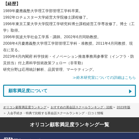
【経歴】
1989年慶應義塾大学理工学部管理工学科卒業。
1992年ロチェスター大学経営大学院修士課程修了。
1996年東京工業大学大学院理工学研究科博士課程経営工学専攻修了。博士（工
学）取得。
1996年筑波大学社会工学系・講師。2002年6月同助教授。
2008年4月慶應義塾大学理工学部管理工学科・准教授。2011年4月同教授、現
在に至る。
2023年4月内閣府 科学技術・イノベーション推進事務局参事官（インフラ・防
災担当）付上席科学技術政策フェロー（非常勤）
研究分野は応用統計解析、品質管理、マーケティング。
≫鈴木研究室についての詳細はこちら
顧客満足度について
オリコン顧客満足度ランキング
おすすめの英会話スクールランキング・比較
2023年版
入会手続き・特典で比較する英会話スクールランキング・口コミ情報
オリコン顧客満足度
ランキング一覧