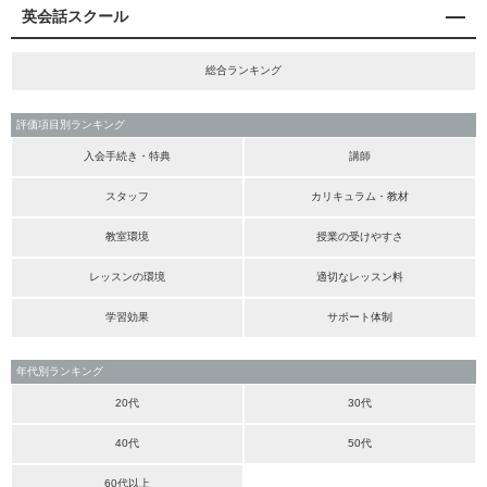
英会話スクール
総合ランキング
評価項目別ランキング
入会手続き・特典
講師
スタッフ
カリキュラム・教材
教室環境
授業の受けやすさ
レッスンの環境
適切なレッスン料
学習効果
サポート体制
年代別ランキング
20代
30代
40代
50代
60代以上