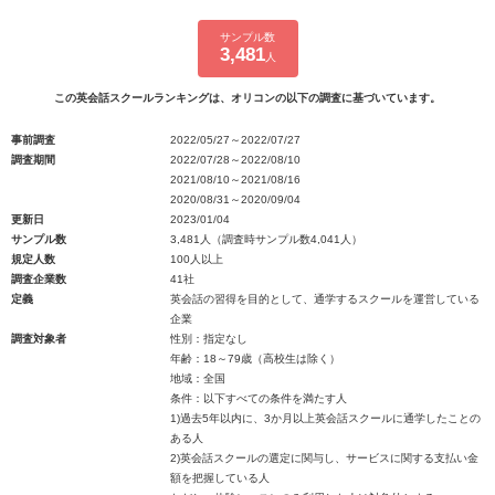
サンプル数
3,481
人
この英会話スクールランキングは、オリコンの以下の調査に基づいています。
事前調査
2022/05/27～2022/07/27
調査期間
2022/07/28～2022/08/10
2021/08/10～2021/08/16
2020/08/31～2020/09/04
更新日
2023/01/04
サンプル数
3,481人（調査時サンプル数4,041人）
規定人数
100人以上
調査企業数
41社
定義
英会話の習得を目的として、通学するスクールを運営している
企業
調査対象者
性別：指定なし
年齢：18～79歳（高校生は除く）
地域：全国
条件：以下すべての条件を満たす人
1)過去5年以内に、3か月以上英会話スクールに通学したことの
ある人
2)英会話スクールの選定に関与し、サービスに関する支払い金
額を把握している人