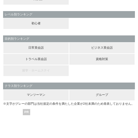
レベル別ランキング
初心者
目的別ランキング
日常英会話
ビジネス英会話
トラベル英会話
資格対策
留学・ホームステイ
クラス別ランキング
マンツーマン
グループ
※文字がグレーの部門は当社規定の条件を満たした企業が2社未満のため発表しておりません。
PR