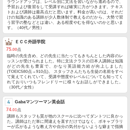
ラウンドアップは、レベル別に文法を習いながら進めるので、
予習および復習をして受講すれば確実に力がつきます。テキス
トおよび講師は最高点だと思います。料金が高いのは、それだ
けの知識のある講師が少人数体制で教えるのだから、大勢で習
う習字の塾などとは違い、ある程度やむを得ないのかと思いま
す。（40代／男性）
ＥＣＣ外語学院
75
.00
点
臨時の先生含め、どの先生に当たってもきちんとした内容のレ
ッスンが受けられました。特に文法クラスの日本人講師は知識
がどの先生も豊富で、かなり英語能力給が向上しました
(TOEIC580点→910点)。 スタッフさんたちも生徒の名前をすべ
て覚えてくれていて、受講中態度やレベルについても知ってく
れておりいつもフレンドリーに様々なお話しができました。
（30代／女性）
Gabaマンツーマン英会話
74
.01
点
講師もスタッフも質が他のスクールに比べてダントツに良かっ
た。講師はただ単に間違えを直すだけではなく、ボキャブラリ
ーが広がるような教え方や自分の気付かないような癖まで指摘