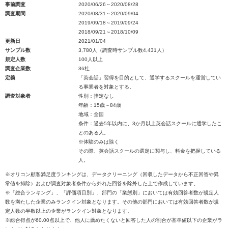
事前調査
2020/06/26～2020/08/28
調査期間
2020/08/31～2020/09/04
2019/09/18～2019/09/24
2018/09/21～2018/10/09
更新日
2021/01/04
サンプル数
3,780人（調査時サンプル数4,431人）
規定人数
100人以上
調査企業数
36社
定義
「英会話」習得を目的として、通学するスクールを運営してい
る事業者を対象とする。
調査対象者
性別：指定なし
年齢：15歳～84歳
地域：全国
条件：過去5年以内に、3か月以上英会話スクールに通学したこ
とのある人。
※体験のみは除く
その際、英会話スクールの選定に関与し、料金を把握している
人。
※オリコン顧客満足度ランキングは、データクリーニング（回収したデータから不正回答や異
常値を排除）および調査対象者条件から外れた回答を除外した上で作成しています。
※「総合ランキング」、「評価項目別」、部門の「業態別」においては有効回答者数が規定人
数を満たした企業のみランクイン対象となります。その他の部門においては有効回答者数が規
定人数の半数以上の企業がランクイン対象となります。
※総合得点が60.00点以上で、他人に薦めたくないと回答した人の割合が基準値以下の企業がラ