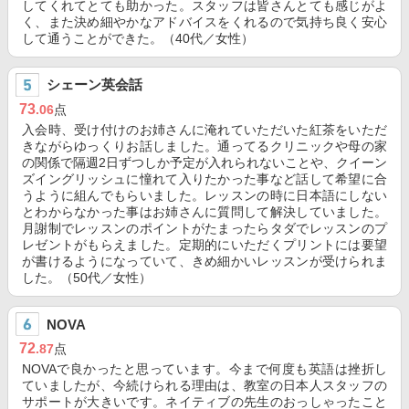
してくれてとても助かった。スタッフは皆さんとても感じがよ
く、また決め細やかなアドバイスをくれるので気持ち良く安心
して通うことができた。（40代／女性）
シェーン英会話
73
.06
点
入会時、受け付けのお姉さんに淹れていただいた紅茶をいただ
きながらゆっくりお話しました。通ってるクリニックや母の家
の関係で隔週2日ずつしか予定が入れられないことや、クイーン
ズイングリッシュに憧れて入りたかった事など話して希望に合
うように組んでもらいました。レッスンの時に日本語にしない
とわからなかった事はお姉さんに質問して解決していました。
月謝制でレッスンのポイントがたまったらタダでレッスンのプ
レゼントがもらえました。定期的にいただくプリントには要望
が書けるようになっていて、きめ細かいレッスンが受けられま
した。（50代／女性）
NOVA
72
.87
点
NOVAで良かったと思っています。今まで何度も英語は挫折し
ていましたが、今続けられる理由は、教室の日本人スタッフの
サポートが大きいです。ネイティブの先生のおっしゃったこと