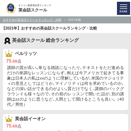
オリコン顧客満足度ランキング
英会話スクール
おすすめの英会話スクールランキング・比較
2021年版
【2021年】おすすめの英会話スクールランキング・比較
英会話スクール 総合ランキング
ベルリッツ
75
.68
点
講師の質が高い｡単なる雑談になったり､テキストをただ進める
だけの単調なレッスンにならず､例えば今アメリカで起きてる事
象は日本人の私はxxのように理解しているが､米国のマジョリテ
ィの意見としてはどうか､マイノリティは何を求めているのか､
などの深い話ができるのがよい｡質だけでなく､講師のバックグ
ラウンドも様々なので､その前のレッスンで聞いた話が､別の講
師はzzのように思うなど､人間として聞けるところも良い｡（40
代／男性）
英会話イーオン
75
.68
点