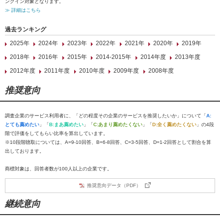
ンクイン対象となります。
≫ 詳細はこちら
過去ランキング
2025年
2024年
2023年
2022年
2021年
2020年
2019年
2018年
2016年
2015年
2014-2015年
2014年度
2013年度
2012年度
2011年度
2010年度
2009年度
2008年度
推奨意向
調査企業のサービス利用者に、「どの程度その企業のサービスを推奨したいか」について「
A:
とても薦めたい
」「
B:まあ薦めたい
」「
C:あまり薦めたくない
」「
D:全く薦めたくない
」の4段
階で評価をしてもらい比率を算出しています。
※10段階聴取については、A=9-10回答、B=6-8回答、C=3-5回答、D=1-2回答として割合を算
出しております。
商標対象は、回答者数が100人以上の企業です。
推奨意向データ（PDF）
継続意向