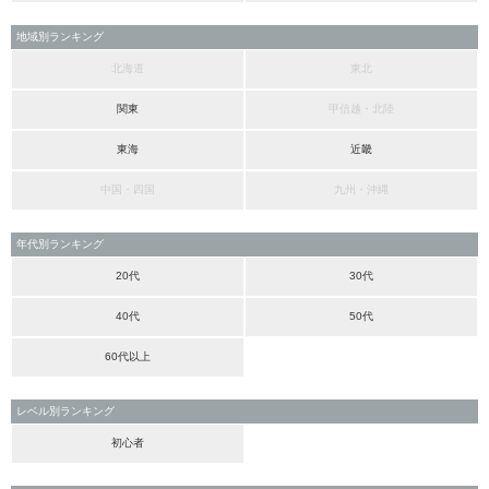
地域別ランキング
北海道
東北
関東
甲信越・北陸
東海
近畿
中国・四国
九州・沖縄
年代別ランキング
20代
30代
40代
50代
60代以上
レベル別ランキング
初心者