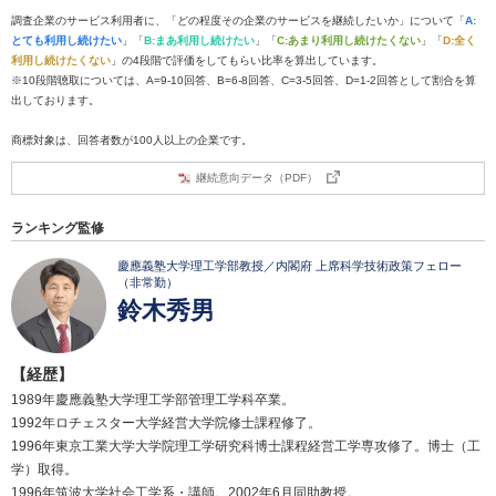
調査企業のサービス利用者に、「どの程度その企業のサービスを継続したいか」について「
A:
とても利用し続けたい
」「
B:まあ利用し続けたい
」「
C:あまり利用し続けたくない
」「
D:全く
利用し続けたくない
」の4段階で評価をしてもらい比率を算出しています。
※10段階聴取については、A=9-10回答、B=6-8回答、C=3-5回答、D=1-2回答として割合を算
出しております。
商標対象は、回答者数が100人以上の企業です。
継続意向データ（PDF）
ランキング監修
慶應義塾大学理工学部教授／内閣府 上席科学技術政策フェロー
（非常勤）
鈴木秀男
【経歴】
1989年慶應義塾大学理工学部管理工学科卒業。
1992年ロチェスター大学経営大学院修士課程修了。
1996年東京工業大学大学院理工学研究科博士課程経営工学専攻修了。博士（工
学）取得。
1996年筑波大学社会工学系・講師。2002年6月同助教授。