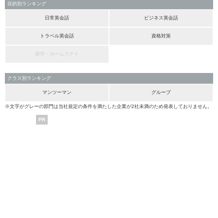
目的別ランキング
日常英会話
ビジネス英会話
トラベル英会話
資格対策
留学・ホームステイ
クラス別ランキング
マンツーマン
グループ
※文字がグレーの部門は当社規定の条件を満たした企業が2社未満のため発表しておりません。
PR