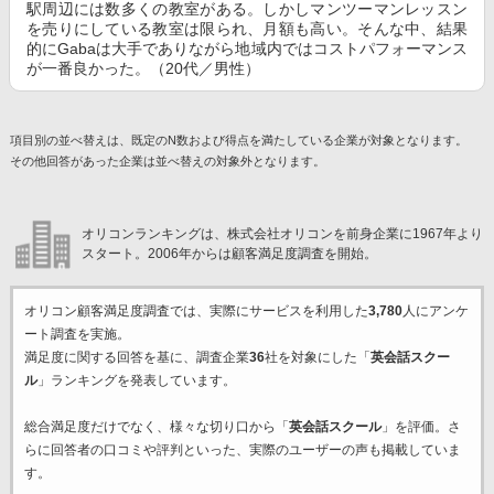
駅周辺には数多くの教室がある。しかしマンツーマンレッスン
を売りにしている教室は限られ、月額も高い。そんな中、結果
的にGabaは大手でありながら地域内ではコストパフォーマンス
が一番良かった。（20代／男性）
項目別の並べ替えは、既定のN数および得点を満たしている企業が対象となります。
その他回答があった企業は並べ替えの対象外となります。
オリコンランキングは、株式会社オリコンを前身企業に1967年より
スタート。2006年からは顧客満足度調査を開始。
オリコン顧客満足度調査では、実際にサービスを利用した
3,780
人にアンケ
ート調査を実施。
満足度に関する回答を基に、調査企業
36
社を対象にした「
英会話スクー
ル
」ランキングを発表しています。
総合満足度だけでなく、様々な切り口から「
英会話スクール
」を評価。さ
らに回答者の口コミや評判といった、実際のユーザーの声も掲載していま
す。