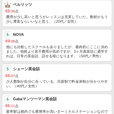
ベルリッツ
69
.38
点
費用が少し高いと思うがレッスンは充実していた。教材がもう
少し豊富ならいいなと思う。（20代／女性）
NOVA
69
.08
点
他にも比較したスクールもありましたが、最終的にここに決め
ました。他校より若干費用が高めですが、3ヶ月真面目に通学す
れば、日常の英会話、話せる様になります。（50代／男性）
シェーン英会話
68
.07
点
少人数制が自分に合っている。月謝制で料金体制が分かりやす
い。（40代／女性）
Gabaマンツーマン英会話
66
.11
点
最寄駅は都内でも乗降率が高いターミナルステーションなので