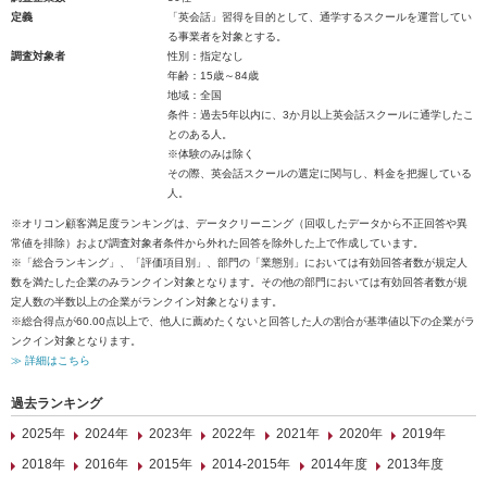
定義
「英会話」習得を目的として、通学するスクールを運営してい
る事業者を対象とする。
調査対象者
性別：指定なし
年齢：15歳～84歳
地域：全国
条件：過去5年以内に、3か月以上英会話スクールに通学したこ
とのある人。
※体験のみは除く
その際、英会話スクールの選定に関与し、料金を把握している
人。
※オリコン顧客満足度ランキングは、データクリーニング（回収したデータから不正回答や異
常値を排除）および調査対象者条件から外れた回答を除外した上で作成しています。
※「総合ランキング」、「評価項目別」、部門の「業態別」においては有効回答者数が規定人
数を満たした企業のみランクイン対象となります。その他の部門においては有効回答者数が規
定人数の半数以上の企業がランクイン対象となります。
※総合得点が60.00点以上で、他人に薦めたくないと回答した人の割合が基準値以下の企業がラ
ンクイン対象となります。
≫ 詳細はこちら
過去ランキング
2025年
2024年
2023年
2022年
2021年
2020年
2019年
2018年
2016年
2015年
2014-2015年
2014年度
2013年度