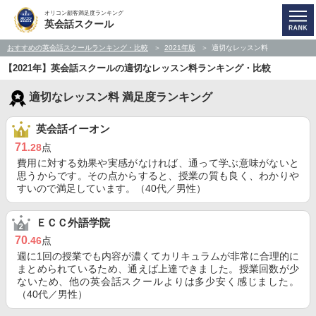
オリコン顧客満足度ランキング
英会話スクール
おすすめの英会話スクールランキング・比較
2021年版
適切なレッスン料
【2021年】英会話スクールの適切なレッスン料ランキング・比較
適切なレッスン料 満足度ランキング
英会話イーオン
71
.28
点
費用に対する効果や実感がなければ、通って学ぶ意味がないと
思うからです。その点からすると、授業の質も良く、わかりや
すいので満足しています。（40代／男性）
ＥＣＣ外語学院
70
.46
点
週に1回の授業でも内容が濃くてカリキュラムが非常に合理的に
まとめられているため、通えば上達できました。授業回数が少
ないため、他の英会話スクールよりは多少安く感じました。
（40代／男性）