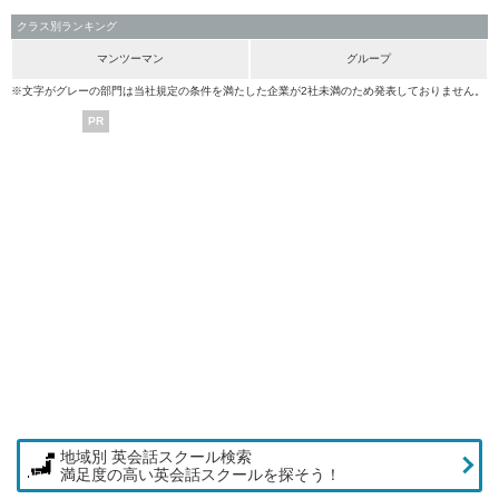
クラス別ランキング
マンツーマン
グループ
※文字がグレーの部門は当社規定の条件を満たした企業が2社未満のため発表しておりません。
PR
地域別 英会話スクール検索
満足度の高い英会話スクールを探そう！