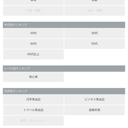
中国・四国
九州・沖縄
年代別ランキング
20代
30代
40代
50代
60代以上
レベル別ランキング
初心者
目的別ランキング
日常英会話
ビジネス英会話
トラベル英会話
資格対策
留学・ホームステイ