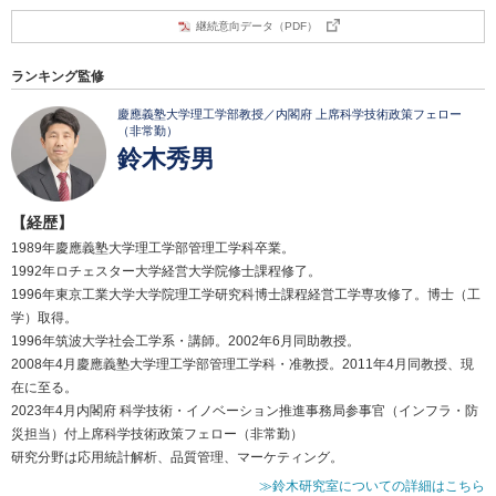
継続意向データ（PDF）
ランキング監修
慶應義塾大学理工学部教授／内閣府 上席科学技術政策フェロー
（非常勤）
鈴木秀男
【経歴】
1989年慶應義塾大学理工学部管理工学科卒業。
1992年ロチェスター大学経営大学院修士課程修了。
1996年東京工業大学大学院理工学研究科博士課程経営工学専攻修了。博士（工
学）取得。
1996年筑波大学社会工学系・講師。2002年6月同助教授。
2008年4月慶應義塾大学理工学部管理工学科・准教授。2011年4月同教授、現
在に至る。
2023年4月内閣府 科学技術・イノベーション推進事務局参事官（インフラ・防
災担当）付上席科学技術政策フェロー（非常勤）
研究分野は応用統計解析、品質管理、マーケティング。
≫鈴木研究室についての詳細はこちら