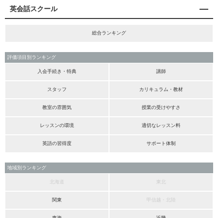
英会話スクール
総合ランキング
評価項目別ランキング
入会手続き・特典
講師
スタッフ
カリキュラム・教材
教室の雰囲気
授業の受けやすさ
レッスンの環境
適切なレッスン料
英語の習得度
サポート体制
地域別ランキング
北海道
東北
関東
甲信越・北陸
東海
近畿