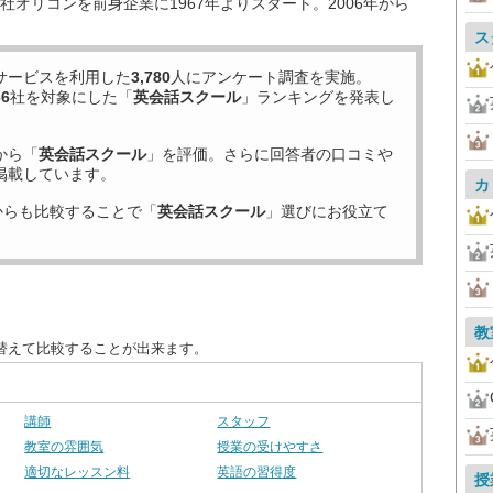
オリコンを前身企業に1967年よりスタート。2006年から
ス
サービスを利用した
3,780
人にアンケート調査を実施。
36
社を対象にした「
英会話スクール
」ランキングを発表し
から「
英会話スクール
」を評価。さらに回答者の口コミや
掲載しています。
カ
からも比較することで「
英会話スクール
」選びにお役立て
教
替えて比較することが出来ます。
講師
スタッフ
教室の雰囲気
授業の受けやすさ
適切なレッスン料
英語の習得度
授