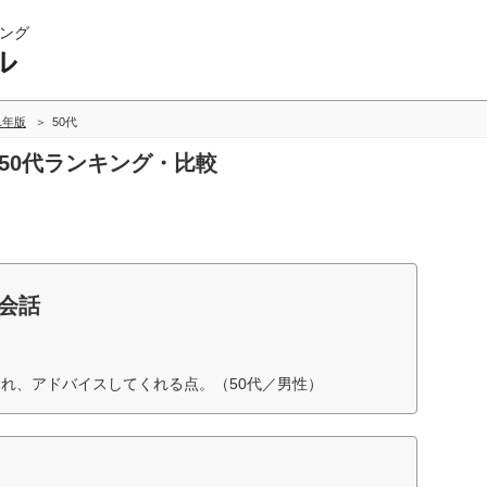
ング
ル
21年版
50代
の50代ランキング・比較
英会話
れ、アドバイスしてくれる点。（50代／男性）