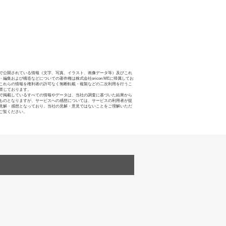
で公開されている情報（文字、写真、イラスト、画像データ等）及びこれ
・編集および構造などについての著作権は株式会社oricon MEに帰属してお
これらの情報を権利者の許可なく無断転載・複製などの二次利用を行うこ
禁じております。
で掲載しているすべての情報やデータは、当社の調査に基づいた結果から
ものとなりますが、サービスへの感想については、サービスの利用者が提
見解・感想となっており、当社の見解・意見ではないことをご理解いただ
ご覧ください。