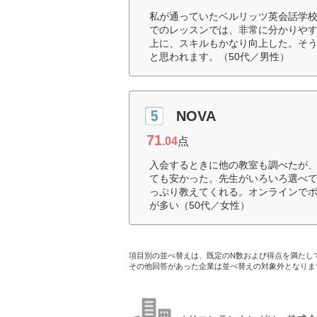
私が通っていたベルリッツ英会話学
でのレッスンでは、非常に分かりや
上に、スキルもかなり向上した。そ
と思われます。（50代／男性）
NOVA
71
.04
点
入会するときに他の教室も調べたが、
ても安かった。先生がいろいろ選べ
っぷり教えてくれる。オンラインで
が多い（50代／女性）
項目別の並べ替えは、既定のN数および得点を満たし
その他回答があった企業は並べ替えの対象外となりま