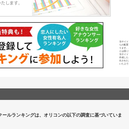
当サイト
らの配置
ります。
とは固く
当サイト
作成した
出された
いた上で
クールランキングは、オリコンの以下の調査に基づいていま