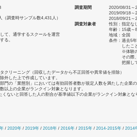
8
調査期間
2020/08/31～2
2019/09/18～2
80人（調査時サンプル数4,431人）
2018/09/21～2
調査対象者
性別：指定な
年齢：15歳～
して、通学するスクールを運営
地域：全国
する。
条件：過去5
したこ
※体験
その際
把握し
タクリーニング（回収したデータから不正回答や異常値を排除）
除外した上で作成しています。
部門の「業態別」においては有効回答者数が規定人数を満たした企業の
数以上の企業がランクイン対象となります。
薦めたくないと回答した人の割合が基準値以下の企業がランクイン対象とな
1年
/
2020年
/
2019年
/
2018年
/
2016年
/
2015年
/
2014-2015年
/
201