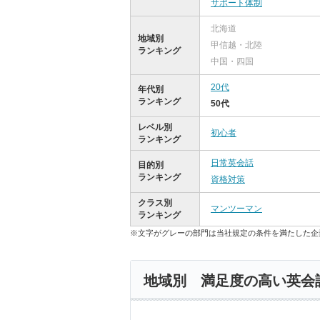
サポート体制
北海道
地域別
甲信越・北陸
ランキング
中国・四国
20代
年代別
ランキング
50代
レベル別
初心者
ランキング
日常英会話
目的別
ランキング
資格対策
クラス別
マンツーマン
ランキング
※文字がグレーの部門は当社規定の条件を満たした企
地域別 満足度の高い英会