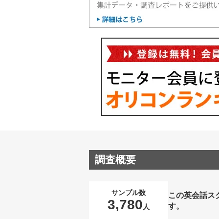
調査概要
サンプル数
この英会話ス
3,780
す。
人