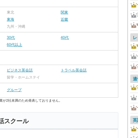
東北
関東
東海
近畿
九州・沖縄
レ
30代
40代
60代以上
ビジネス英会話
トラベル英会話
留学・ホームステイ
適
グループ
業が2社未満のため発表しておりません。
英
話スクール