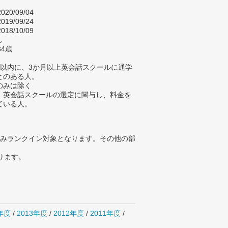
020/09/04
019/09/24
018/10/09
し
84歳
年以内に、3か月以上英会話スクールに通学
とのある人。
のみは除く
、英会話スクールの選定に関与し、料金を
ている人。
みランクイン対象となります。その他の部
ります。
4年度
/
2013年度
/
2012年度
/
2011年度
/