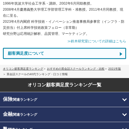
1996年筑波大学社会工学系・講師。2002年6月同助教授。
2008年4月慶應義塾大学理工学部管理工学科・准教授。2011年4月同教授、現
在に至る。
2023年4月内閣府 科学技術・イノベーション推進事務局参事官（インフラ・防
災担当）付上席科学技術政策フェロー（非常勤）
研究分野は応用統計解析、品質管理、マーケティング。
≫鈴木研究室についての詳細はこちら
顧客満足度について
オリコン顧客満足度ランキング
おすすめの英会話スクールランキング・比較
2021年版
英会話スクールの40代ランキング・口コミ情報
オリコン顧客満足度
ランキング一覧
保険
関連ランキング
金融
関連ランキング