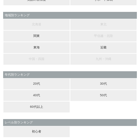
地域別ランキング
北海道
東北
関東
甲信越・北陸
東海
近畿
中国・四国
九州・沖縄
年代別ランキング
20代
30代
40代
50代
60代以上
レベル別ランキング
初心者