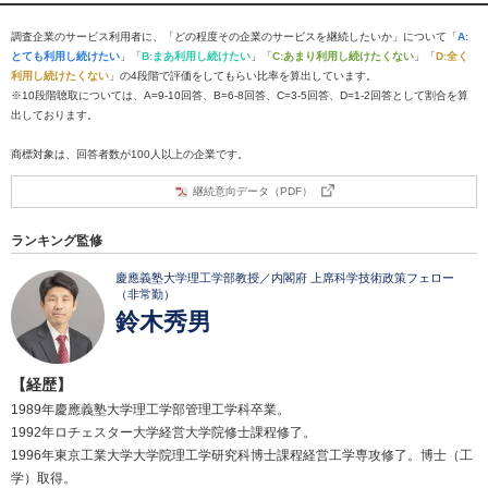
調査企業のサービス利用者に、「どの程度その企業のサービスを継続したいか」について「
A:
とても利用し続けたい
」「
B:まあ利用し続けたい
」「
C:あまり利用し続けたくない
」「
D:全く
利用し続けたくない
」の4段階で評価をしてもらい比率を算出しています。
※10段階聴取については、A=9-10回答、B=6-8回答、C=3-5回答、D=1-2回答として割合を算
出しております。
商標対象は、回答者数が100人以上の企業です。
継続意向データ（PDF）
ランキング監修
慶應義塾大学理工学部教授／内閣府 上席科学技術政策フェロー
（非常勤）
鈴木秀男
【経歴】
1989年慶應義塾大学理工学部管理工学科卒業。
1992年ロチェスター大学経営大学院修士課程修了。
1996年東京工業大学大学院理工学研究科博士課程経営工学専攻修了。博士（工
学）取得。