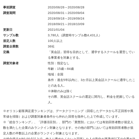
事前調査
2020/06/26～2020/08/28
調査期間
2020/08/31～2020/09/04
2019/09/18～2019/09/24
2018/09/21～2018/10/09
更新日
2021/01/04
サンプル数
3,780人（調査時サンプル数4,431人）
規定人数
100人以上
調査企業数
36社
定義
「英会話」習得を目的として、通学するスクールを運営してい
る事業者を対象とする。
調査対象者
性別：指定なし
年齢：15歳～84歳
地域：全国
条件：過去5年以内に、3か月以上英会話スクールに通学したこ
とのある人。
※体験のみは除く
その際、英会話スクールの選定に関与し、料金を把握している
人。
※オリコン顧客満足度ランキングは、データクリーニング（回収したデータから不正回答や異
常値を排除）および調査対象者条件から外れた回答を除外した上で作成しています。
※「総合ランキング」、「評価項目別」、部門の「業態別」においては有効回答者数が規定人
数を満たした企業のみランクイン対象となります。その他の部門においては有効回答者数が規
定人数の半数以上の企業がランクイン対象となります。
※総合得点が60.00点以上で、他人に薦めたくないと回答した人の割合が基準値以下の企業がラ