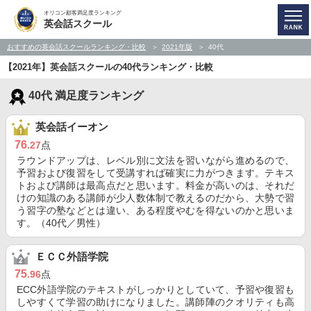
オリコン顧客満足度ランキング
英会話スクール
おすすめの英会話スクールランキング・比較
2021年版
40代
【2021年】英会話スクールの40代ランキング・比較
40代 満足度ランキング
英会話イーオン
76
.27
点
ラウンドアップは、レベル別に文法を習いながら進めるので、
予習および復習をして受講すれば確実に力がつきます。テキス
トおよび講師は最高点だと思います。料金が高いのは、それだ
けの知識のある講師が少人数体制で教えるのだから、大勢で習
う習字の塾などとは違い、ある程度やむを得ないのかと思いま
す。（40代／男性）
ＥＣＣ外語学院
75
.96
点
ECC外語学院のテキストがしっかりとしていて、予習や復習も
しやすくて学習の助けになりました。講師陣のクオリティも高