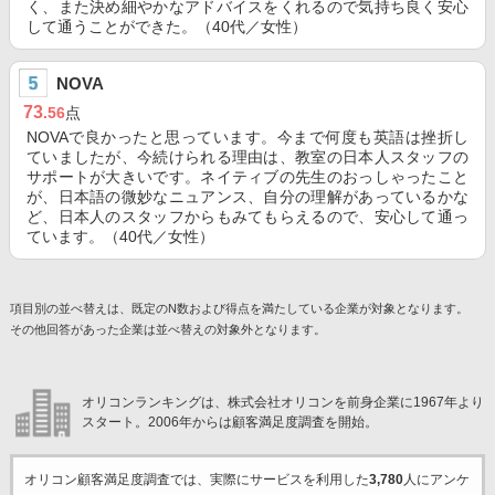
く、また決め細やかなアドバイスをくれるので気持ち良く安心
して通うことができた。（40代／女性）
NOVA
73
.56
点
NOVAで良かったと思っています。今まで何度も英語は挫折し
ていましたが、今続けられる理由は、教室の日本人スタッフの
サポートが大きいです。ネイティブの先生のおっしゃったこと
が、日本語の微妙なニュアンス、自分の理解があっているかな
ど、日本人のスタッフからもみてもらえるので、安心して通っ
ています。（40代／女性）
項目別の並べ替えは、既定のN数および得点を満たしている企業が対象となります。
その他回答があった企業は並べ替えの対象外となります。
オリコンランキングは、株式会社オリコンを前身企業に1967年より
スタート。2006年からは顧客満足度調査を開始。
オリコン顧客満足度調査では、実際にサービスを利用した
3,780
人にアンケ