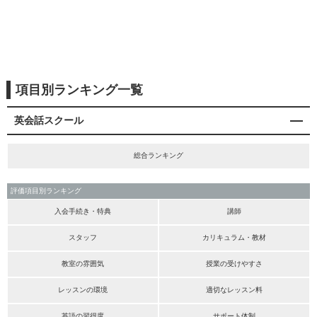
項目別ランキング一覧
英会話スクール
総合ランキング
評価項目別ランキング
入会手続き・特典
講師
スタッフ
カリキュラム・教材
教室の雰囲気
授業の受けやすさ
レッスンの環境
適切なレッスン料
英語の習得度
サポート体制