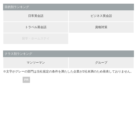
目的別ランキング
日常英会話
ビジネス英会話
トラベル英会話
資格対策
留学・ホームステイ
クラス別ランキング
マンツーマン
グループ
※文字がグレーの部門は当社規定の条件を満たした企業が2社未満のため発表しておりません。
PR