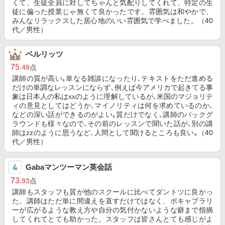
くて、生徒全員に対してちゃんと気配りしてくれて、特定の生
徒に偏った授業じゃ無くて良かったです。雰囲気は和やかで、
みんなリラックスした居心地のいい雰囲気で学べました。（40
代／男性）
ベルリッツ
75
.49
点
講師の質が高い｡単なる雑談になったり､テキストをただ進める
だけの単調なレッスンにならず､例えば今アメリカで起きてる事
象は日本人の私はxxのように理解しているが､米国のマジョリテ
ィの意見としてはどうか､マイノリティは何を求めているのか､
などの深い話ができるのがよい｡質だけでなく､講師のバックグ
ラウンドも様々なので､その前のレッスンで聞いた話が､別の講
師はzzのように思うなど､人間として聞けるところも良い｡（40
代／男性）
Gabaマンツーマン英会話
73
.93
点
講師もスタッフも質が他のスクールに比べてダントツに良かっ
た。講師はただ単に間違えを直すだけではなく、ボキャブラリ
ーが広がるような教え方や自分の気付かないような癖まで指摘
してくれてとても助かった。スタッフは皆さんとても感じがよ