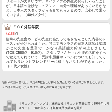
サポートが大きいです。ネイティブの先生のおっしゃったこと
が、日本語の微妙なニュアンス、自分の理解があっているかな
ど、日本人のスタッフからもみてもらえるので、安心して通っ
ています。（40代／女性）
ＥＣＣ外語学院
72
.88
点
臨時の先生含め、どの先生に当たってもきちんとした内容のレ
ッスンが受けられました。特に文法クラスの日本人講師は知識
がどの先生も豊富で、かなり英語能力給が向上しました
(TOEIC580点→910点)。 スタッフさんたちも生徒の名前をすべ
て覚えてくれていて、受講中態度やレベルについても知ってく
れておりいつもフレンドリーに様々なお話しができました。
（30代／女性）
項目別の並べ替えは、既定のN数および得点を満たしている企業が対象となります。
その他回答があった企業は並べ替えの対象外となります。
オリコンランキングは、株式会社オリコンを前身企業に1967年より
スタート。2006年からは顧客満足度調査を開始。