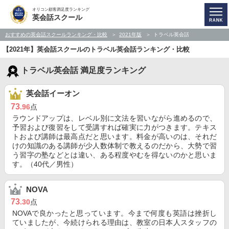
オリコン顧客満足度ランキング
英会話スクール
おすすめの英会話スクールランキング・比較
2021年版
トラベル英会話
【2021年】英会話スクールのトラベル英会話ランキング・比較
トラベル英会話 満足度ランキング
英会話イーオン
73
.96
点
ラウンドアップは、レベル別に文法を習いながら進めるので、
予習および復習をして受講すれば確実に力がつきます。テキス
トおよび講師は最高点だと思います。料金が高いのは、それだ
けの知識のある講師が少人数体制で教えるのだから、大勢で習
う習字の塾などとは違い、ある程度やむを得ないのかと思いま
す。（40代／男性）
NOVA
73
.30
点
NOVAで良かったと思っています。今まで何度も英語は挫折し
ていましたが、今続けられる理由は、教室の日本人スタッフの