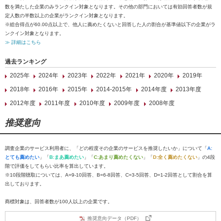
数を満たした企業のみランクイン対象となります。その他の部門においては有効回答者数が規
定人数の半数以上の企業がランクイン対象となります。
※総合得点が60.00点以上で、他人に薦めたくないと回答した人の割合が基準値以下の企業がラ
ンクイン対象となります。
≫ 詳細はこちら
過去ランキング
2025年
2024年
2023年
2022年
2021年
2020年
2019年
2018年
2016年
2015年
2014-2015年
2014年度
2013年度
2012年度
2011年度
2010年度
2009年度
2008年度
推奨意向
調査企業のサービス利用者に、「どの程度その企業のサービスを推奨したいか」について「
A:
とても薦めたい
」「
B:まあ薦めたい
」「
C:あまり薦めたくない
」「
D:全く薦めたくない
」の4段
階で評価をしてもらい比率を算出しています。
※10段階聴取については、A=9-10回答、B=6-8回答、C=3-5回答、D=1-2回答として割合を算
出しております。
商標対象は、回答者数が100人以上の企業です。
推奨意向データ（PDF）