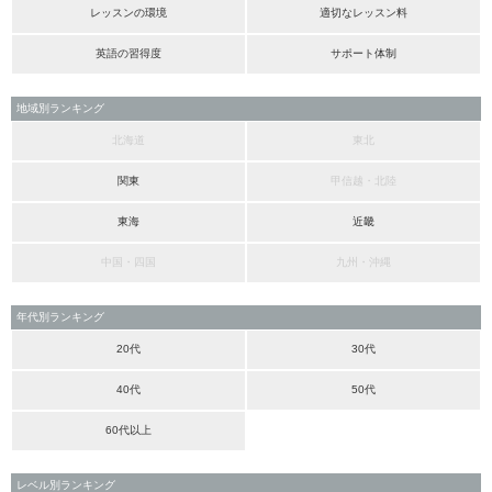
レッスンの環境
適切なレッスン料
英語の習得度
サポート体制
地域別ランキング
北海道
東北
関東
甲信越・北陸
東海
近畿
中国・四国
九州・沖縄
年代別ランキング
20代
30代
40代
50代
60代以上
レベル別ランキング