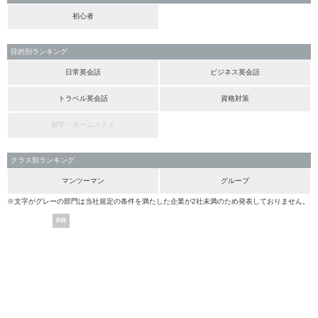
初心者
目的別ランキング
日常英会話
ビジネス英会話
トラベル英会話
資格対策
留学・ホームステイ
クラス別ランキング
マンツーマン
グループ
※文字がグレーの部門は当社規定の条件を満たした企業が2社未満のため発表しておりません。
PR