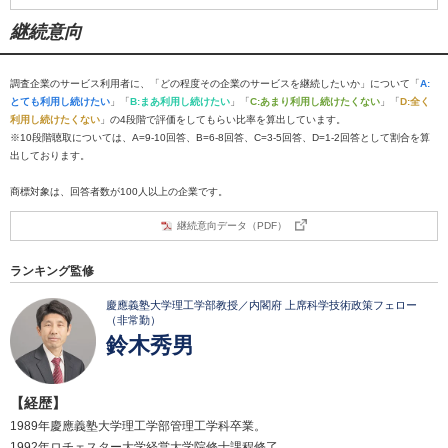
継続意向
調査企業のサービス利用者に、「どの程度その企業のサービスを継続したいか」について「
A:
とても利用し続けたい
」「
B:まあ利用し続けたい
」「
C:あまり利用し続けたくない
」「
D:全く
利用し続けたくない
」の4段階で評価をしてもらい比率を算出しています。
※10段階聴取については、A=9-10回答、B=6-8回答、C=3-5回答、D=1-2回答として割合を算
出しております。
商標対象は、回答者数が100人以上の企業です。
継続意向データ（PDF）
ランキング監修
慶應義塾大学理工学部教授／内閣府 上席科学技術政策フェロー
（非常勤）
鈴木秀男
【経歴】
1989年慶應義塾大学理工学部管理工学科卒業。
1992年ロチェスター大学経営大学院修士課程修了。