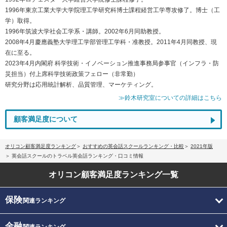
1996年東京工業大学大学院理工学研究科博士課程経営工学専攻修了。博士（工
学）取得。
1996年筑波大学社会工学系・講師。2002年6月同助教授。
2008年4月慶應義塾大学理工学部管理工学科・准教授。2011年4月同教授、現
在に至る。
2023年4月内閣府 科学技術・イノベーション推進事務局参事官（インフラ・防
災担当）付上席科学技術政策フェロー（非常勤）
研究分野は応用統計解析、品質管理、マーケティング。
≫鈴木研究室についての詳細はこちら
顧客満足度について
オリコン顧客満足度ランキング
おすすめの英会話スクールランキング・比較
2021年版
英会話スクールのトラベル英会話ランキング・口コミ情報
オリコン顧客満足度
ランキング一覧
保険
関連ランキング
金融