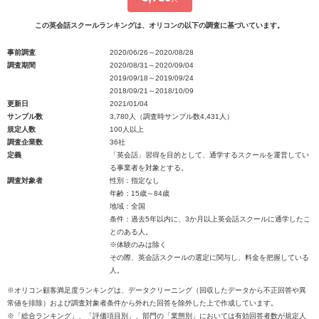
この英会話スクールランキングは、オリコンの以下の調査に基づいています。
事前調査
2020/06/26～2020/08/28
調査期間
2020/08/31～2020/09/04
2019/09/18～2019/09/24
2018/09/21～2018/10/09
更新日
2021/01/04
サンプル数
3,780人（調査時サンプル数4,431人）
規定人数
100人以上
調査企業数
36社
定義
「英会話」習得を目的として、通学するスクールを運営してい
る事業者を対象とする。
調査対象者
性別：指定なし
年齢：15歳～84歳
地域：全国
条件：過去5年以内に、3か月以上英会話スクールに通学したこ
とのある人。
※体験のみは除く
その際、英会話スクールの選定に関与し、料金を把握している
人。
※オリコン顧客満足度ランキングは、データクリーニング（回収したデータから不正回答や異
常値を排除）および調査対象者条件から外れた回答を除外した上で作成しています。
※「総合ランキング」、「評価項目別」、部門の「業態別」においては有効回答者数が規定人