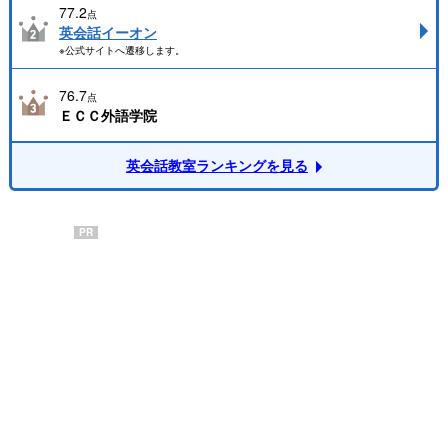
77.2
点
英会話イーオン
※公式サイトへ遷移します。
76.7
点
ＥＣＣ外語学院
英会話教室ランキングを見る
PR