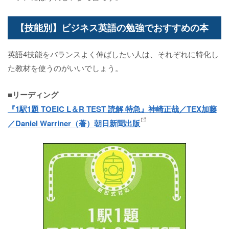
【技能別】ビジネス英語の勉強でおすすめの本
英語4技能をバランスよく伸ばしたい人は、それぞれに特化し
た教材を使うのがいいでしょう。
■リーディング
『1駅1題 TOEIC L＆R TEST 読解 特急』神崎正哉／TEX加藤
／Daniel Warriner（著）朝日新聞出版