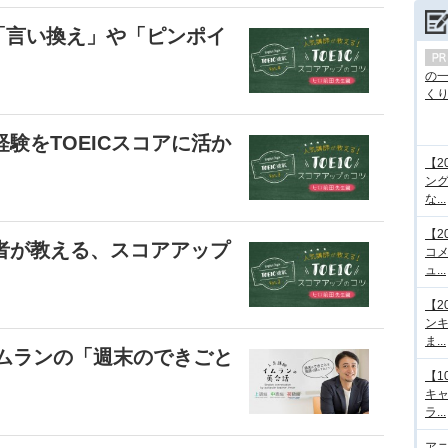
法、「言い換え」や「ピンポイ
の
くり.
経験をTOEICスコアに活か
【2
ング
な...
【2
導者が教える、スコアアップ
コメ
ュ...
【2
ンキ
ま...
イムランの「週末のできごと
【1
キ
ラ...
アニ