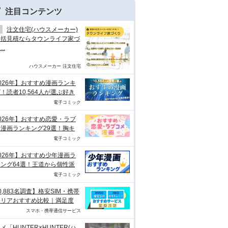
注目コンテンツ
注文住宅(ハウスメーカー)
一括見積ならタウンライフ家づ
..
ハウスメーカー 注文住宅
026年】おすすめ漫画ランキ
！読者10,564人が選ぶ好き
電子コミック
026年】おすすめ恋愛・ラブ
漫画ランキング29選！胸キ
電子コミック
026年】おすすめ少年漫画ラ
ング64選！王道から個性派
電子コミック
0,883名調査】格安SIM・携帯
ャリアおすすめ比較｜満足度
スマホ・携帯通信サービス
メ「HUNTER×HUNTER(ハ