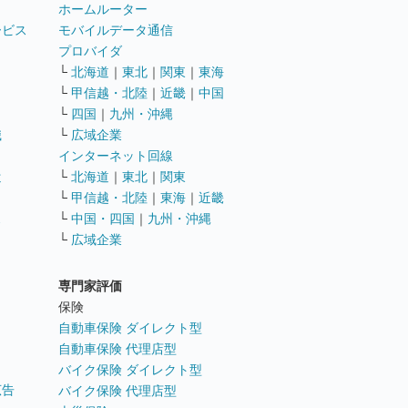
ホームルーター
ービス
モバイルデータ通信
ト
プロバイダ
└
北海道
｜
東北
｜
関東
｜
東海
└
甲信越・北陸
｜
近畿
｜
中国
└
四国
｜
九州・沖縄
職
└
広域企業
インターネット回線
遣
└
北海道
｜
東北
｜
関東
└
甲信越・北陸
｜
東海
｜
近畿
ス
└
中国・四国
｜
九州・沖縄
└
広域企業
専門家評価
ト
保険
自動車保険 ダイレクト型
自動車保険 代理店型
バイク保険 ダイレクト型
広告
バイク保険 代理店型