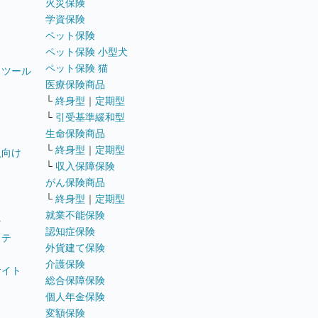
火災保険
学資保険
ペット保険
ペット保険 小型犬
ペット保険 猫
トツール
医療保険商品
└
終身型
｜
定期型
└
引受基準緩和型
生命保険商品
└
終身型
｜
定期型
員向け
└
収入保障保険
がん保険商品
└
終身型
｜
定期型
就業不能保険
テ
認知症保険
ステ
外貨建て保険
介護保険
サイト
総合保障保険
個人年金保険
変額保険