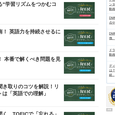
える“学習リズムをつかむコ
ンタ
動画サ
DM
点
指南！ 英語力を持続させるに
DM
徴
ド
動画
伝！ 本番で解くべき問題を見
】
デ
は
経...
」聞き取りのコツを解説！リ
トは「英語での理解」
PR
く、TOEICで「忘れる」