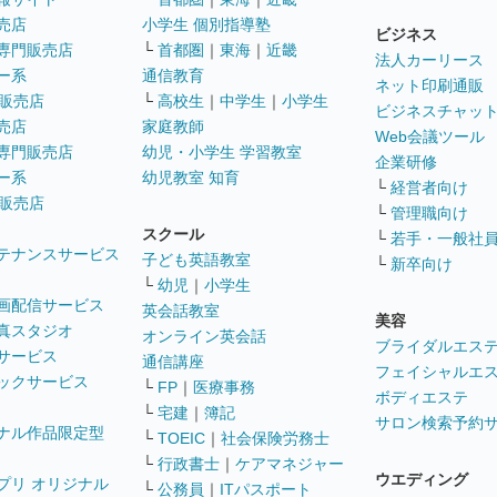
売店
小学生 個別指導塾
ビジネス
専門販売店
└
首都圏
｜
東海
｜
近畿
法人カーリース
ー系
通信教育
ネット印刷通販
販売店
└
高校生
｜
中学生
｜
小学生
ビジネスチャッ
売店
家庭教師
Web会議ツール
専門販売店
幼児・小学生 学習教室
企業研修
ー系
幼児教室 知育
└
経営者向け
販売店
└
管理職向け
スクール
└
若手・一般社
テナンスサービス
子ども英語教室
└
新卒向け
└
幼児
｜
小学生
画配信サービス
英会話教室
美容
真スタジオ
オンライン英会話
ブライダルエス
サービス
通信講座
フェイシャルエ
ックサービス
└
FP
｜
医療事務
ボディエステ
└
宅建
｜
簿記
サロン検索予約
ナル作品限定型
└
TOEIC
｜
社会保険労務士
└
行政書士
｜
ケアマネジャー
ウエディング
プリ オリジナル
└
公務員
｜
ITパスポート