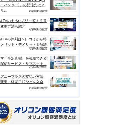
ーハンター)」の配信先は？
...
定額制動画配信
M TVの支払い方法一覧！注意
や変更方法も紹介
定額制動画配信
M TVの評判は？口コミから特
、メリット・デメリットを解説
定額制動画配信
ラマ「半沢直樹」を視聴できる
配信サービス・サブスクを...
定額制動画配信
ィズニープラスの支払い方法
？変更・確認手順などを入会
定額制動画配信