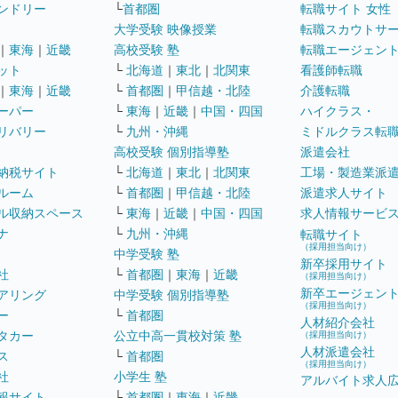
ンドリー
└
首都圏
転職サイト 女性
大学受験 映像授業
転職スカウトサ
｜
東海
｜
近畿
高校受験 塾
転職エージェン
ット
└
北海道
｜
東北
｜
北関東
看護師転職
｜
東海
｜
近畿
└
首都圏
｜
甲信越・北陸
介護転職
ーパー
└
東海
｜
近畿
｜
中国・四国
ハイクラス・
リバリー
└
九州・沖縄
ミドルクラス転
高校受験 個別指導塾
派遣会社
納税サイト
└
北海道
｜
東北
｜
北関東
工場・製造業派
ルーム
└
首都圏
｜
甲信越・北陸
派遣求人サイト
ル収納スペース
└
東海
｜
近畿
｜
中国・四国
求人情報サービ
ナ
└
九州・沖縄
転職サイト
（採用担当向け）
中学受験 塾
新卒採用サイト
社
└
首都圏
｜
東海
｜
近畿
（採用担当向け）
新卒エージェン
アリング
中学受験 個別指導塾
（採用担当向け）
ー
└
首都圏
人材紹介会社
タカー
公立中高一貫校対策 塾
（採用担当向け）
人材派遣会社
ス
└
首都圏
（採用担当向け）
社
小学生 塾
アルバイト求人
報サイト
└
首都圏
｜
東海
｜
近畿