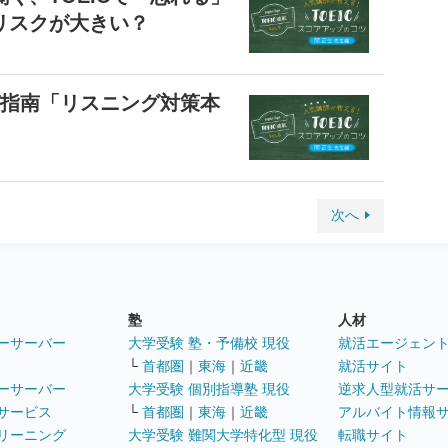
リスクが大きい？
が指南「リスニング対策本
次へ
塾
人材
ーサーバー
大学受験 塾・予備校 現役
就活エージェン
└
首都圏
｜
東海
｜
近畿
就活サイト
ーサーバー
大学受験 個別指導塾 現役
逆求人型就活サ
サービス
└
首都圏
｜
東海
｜
近畿
アルバイト情報
リーニング
大学受験 難関大学特化型 現役
転職サイト