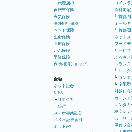
└
代理店型
コインラ
自転車保険
食材宅配
火災保険
└
首都圏
海外旅行保険
ミールキ
ペット保険
└
首都圏
生命保険
ネットス
医療保険
フードデ
がん保険
サービス
学資保険
ふるさと
保険相談ショップ
トランク
└
レンタ
└
コンテ
金融
└
宅配型
ネット証券
引越し会
NISA
カーシェ
└
証券会社
レンタカ
└
銀行
格安レン
スマホ専業証券
カーリー
iDeCo 証券会社
車買取会
ネット銀行
中古車情