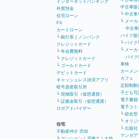
インターネットバンキング
中古車販
外貨預金
└
中古車
住宅ローン
└
メーカ
FX
中古車
カードローン
バイク販
└
銀行系
｜
ノンバンク
└
バイク
クレジットカード
└
メーカ
└
年会費無料
バイク
└
クレジットカード
車検
└
ゴールドカード
カーメン
デビットカード
カフェ
キャッシュレス決済アプリ
定額制動
暗号資産取引所
子ども写
└
現物取引（仮想通貨）
電子書籍
└
証拠金取引（仮想通貨）
電子コミ
ロボアドバイザー
└
総合型
└
オリジ
住宅
└
出版社
不動産仲介 売却
マンガア
└
マンション
｜
戸建て
｜
土地