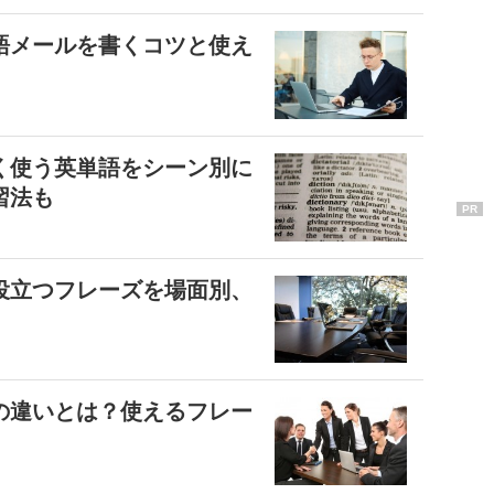
語メールを書くコツと使え
く使う英単語をシーン別に
習法も
PR
役立つフレーズを場面別、
の違いとは？使えるフレー