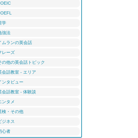
TOEIC
TOEFL
留学
勉強法
イムランの英会話
フレーズ
その他の英会話トピック
英会話教室 - エリア
インタビュー
英会話教室 - 体験談
エンタメ
英検・その他
ビジネス
初心者