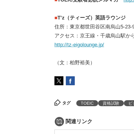
■
T’z（ティーズ）英語ラウンジ
住所：東京都世田谷区南烏山5-23-
アクセス：京王線・千歳烏山駅から
http://tz-eigolounge.jp/
（文：柏野裕美）
タグ
TOEIC
資格試験
ビ
関連リンク