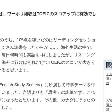
は、ワーホリ経験はTOEICのスコアップに有効でし
のうち、105点を稼いだのはリーディングセクショ
たくさん読書をしたからか……。海外生活の中で、
、毎日何時間も英語を耳にしましたが、リスニング
、海外に行けばそれだけでTOEICのスコアが大きく
いると思います。
千葉
選
説
ish Study Society）に所属して時事テーマを中
ていました。言語よりも「思考」の訓練です。これ
けになったと思います。その後、カナダに行ったの
大宮
選
でした。
説