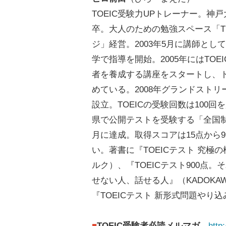
TOEIC受験力UPトレーナー。神
卒。大人のための勉強スペース「T
ジ」経営。2003年5月に講師とし
学で指導を開始。2005年にはTOE
者を養成する講座をスタートし、
めている。2008年グランドスト
設立。TOEICの受験回数は100回
県で公開テストを受験する「全国制覇
月に達成。取得スコアは15点から9
い。著書に『TOEICテスト 究極の
ルク）、『TOEICテスト900点。
せない人、話せる人』（KADOKA
『TOEICテスト 新形式問題やり
■
TOEIC受験者必読メルマガ
http