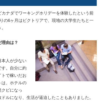
どカナダでワーキングホリデーを体験したという前
りの6ヶ月はビクトリアで、現地の大学生たちと一
う。
だ理由は？
本人が少ない
です。自分に約
イトで稼いだお
トは、ホテルの
然クビになっ
数ドルになり、生活が逼迫したこともありました。