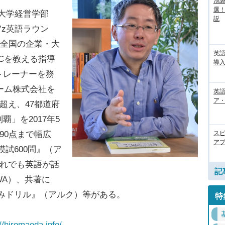
池袋
選
戸大学経営学部
説
’z英語ラウン
て全国の企業・大
英
ICを教える指導
導入
トレーナーを務
リーム株式会社を
英語
ア・
を超え、47都道府
」を2017年5
ス
90点まで幅広
アプ
模試600問』（ア
それでも英語が話
記
WA）、共著に
込みドリル』（アルク）等がある。
特
://hiromaeda.info/