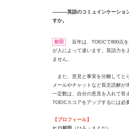
―――英語のコミュインケーショ
すか。
前田
近年は、TOEICで800
が人によって違います。英語力を
ません。
また、意見と事実を分離してとらえ
メールやチャットなど長文読解が求
一定数は、自分の意見を入れて答
TOEICスコアをアップするには必
【プロフィール】
ヒロ前田
（ひろ・まえだ）