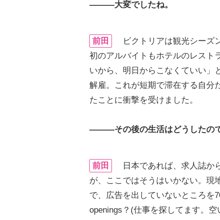
―――大変でしたね。
前田
ビクトリアは観光シーズン
初のアルバイトもホテルのレスト
いから、明日からこなくていい」と
解雇。これが短期で滞在する自分
たことに衝撃を受けました。
―――その後の生活はどうしたの
前田
日本であれば、求人誌から
が、ここではそうはいかない。現
で、広告を出していないところを70件くらい「I’
openings？(仕事を探してま