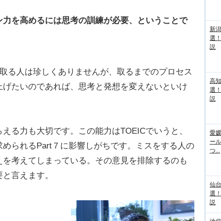
ン力を高めるには思考の訓練が必要、ということで
新
選
説
点を取る人は珍しくありませんが、取るまでのプロセス
高
上げたいのであれば、思考と発想を変えないといけ
選
説
る力も大切です。この能力はTOEICでいうと、
愛媛
ー
められるPart７に影響しがちです。ミスをする人の
つ...
えを考えてしまっている。その意見を排除するのも
要と言えます。
仙
選
説