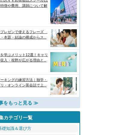
のおすすめ英会話スクール11
！特徴や費用、講師について解
語プレゼンで使えるフレーズ
・本題・結論の構成からス...
を学ぶメリット12選！キャリ
収入・視野が広がる理由と...
ピーキングの練習方法｜独学・
リ・オンライン英会話で上...
事をもっと見る ≫
集カテゴリ一覧
基礎知識＆選び方