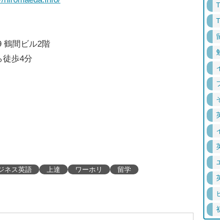
9 鶴間ビル2階
徒歩4分
ジネス英語
上達
ワーホリ
留学