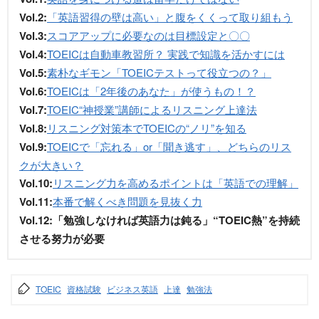
Vol.2:
「英語習得の壁は高い」と腹をくくって取り組もう
Vol.3:
スコアアップに必要なのは目標設定と〇〇
Vol.4:
TOEICは自動車教習所？ 実践で知識を活かすには
Vol.5:
素朴なギモン「TOEICテストって役立つの？」
Vol.6:
TOEICは「2年後のあなた」が使うもの！？
Vol.7:
TOEIC“神授業”講師によるリスニング上達法
Vol.8:
リスニング対策本でTOEICの“ノリ”を知る
Vol.9:
TOEICで「忘れる」or「聞き逃す」、どちらのリス
クが大きい？
Vol.10:
リスニング力を高めるポイントは「英語での理解」
Vol.11:
本番で解くべき問題を見抜く力
Vol.12:「勉強しなければ英語力は鈍る」“TOEIC熱”を持続
させる努力が必要
TOEIC
資格試験
ビジネス英語
上達
勉強法