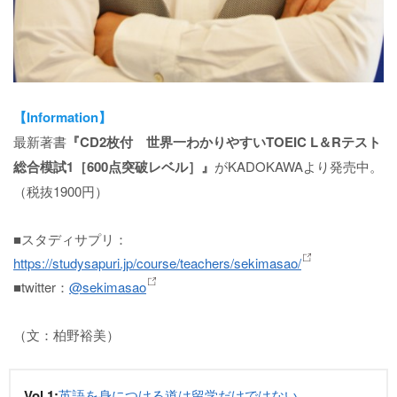
【Information】
最新著書
『CD2枚付 世界一わかりやすいTOEIC L＆Rテスト
総合模試1［600点突破レベル］』
がKADOKAWAより発売中。
（税抜1900円）
■スタディサプリ：
https://studysapuri.jp/course/teachers/sekimasao/
■twitter：
@sekimasao
（文：柏野裕美）
Vol.1:
英語を身につける道は留学だけではない