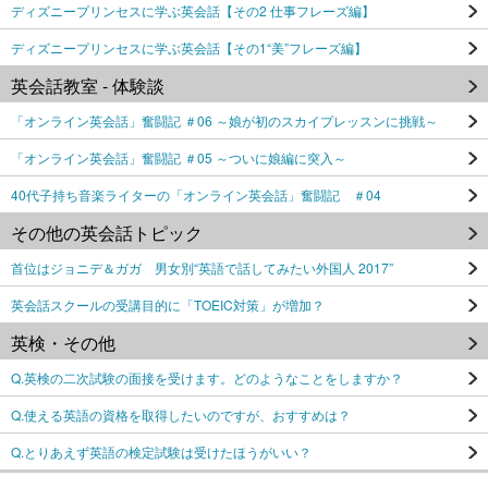
ディズニープリンセスに学ぶ英会話【その2 仕事フレーズ編】
ディズニープリンセスに学ぶ英会話【その1“美”フレーズ編】
英会話教室 - 体験談
「オンライン英会話」奮闘記 ＃06 ～娘が初のスカイプレッスンに挑戦～
「オンライン英会話」奮闘記 ＃05 ～ついに娘編に突入～
40代子持ち音楽ライターの「オンライン英会話」奮闘記 ＃04
その他の英会話トピック
首位はジョニデ＆ガガ 男女別“英語で話してみたい外国人 2017”
英会話スクールの受講目的に「TOEIC対策」が増加？
英検・その他
Q.英検の二次試験の面接を受けます。どのようなことをしますか？
Q.使える英語の資格を取得したいのですが、おすすめは？
Q.とりあえず英語の検定試験は受けたほうがいい？