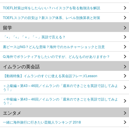
TOEFL対策は何をしたらいい？ハイスコアを取る勉強法を解説
TOEFLスコアの目安は？新スコア体系、レベル別換算表と対策
留学
「×」「÷」「＋」「－」英語で言える？
裏ピースはNG？どんな意味？海外でのカルチャーショックと注意
Q.海外でボランティアをしたいのですが、どんなものがありますか？
イムランの英会話
【動画特集】イムランのすぐに使える英会話フレーズLesson
＜上級編＞第43～46回／イムランの「週末のできごとを英語で話してみよ
う！」
＜中級編＞第43～46回／イムランの「週末のできごとを英語で話してみよ
う！」
エンタメ
一緒に海外旅行に行きたい芸能人ランキング 2018