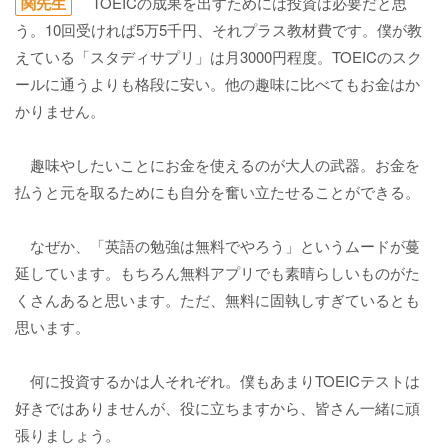
関先生
TOEICの成果を出すためには投資は必要だと思
う。10回受ければ5万5千円、それプラス教材費です。僕が教
えている「スタディサプリ」は月3000円程度。TOEICのスク
ールに通うよりも格段に安い。他の趣味に比べてもお金はか
かりません。
趣味やしたいことにお金を使えるのが大人の武器。お金を
払うと元を取るためにも自分を奮い立たせることができる。
なぜか、「英語の勉強は無料でやろう」というムードが蔓
延しています。もちろん無料アプリでも素晴らしいものがた
くさんあると思います。ただ、無料に固執しすぎているとも
思います。
何に投資するかは人それぞれ。僕もあまりTOEICテストは
好きではありませんが、役に立ちますから、皆さん一緒に頑
張りましょう。