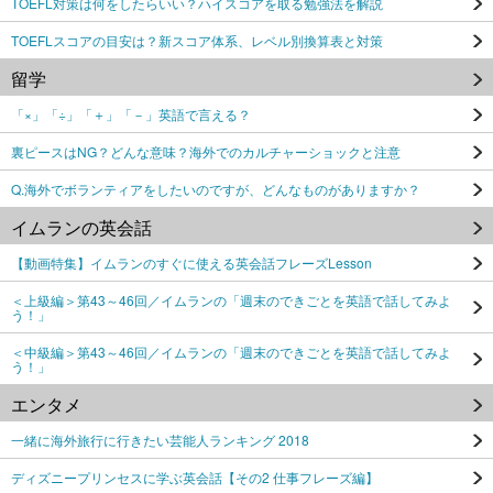
TOEFL対策は何をしたらいい？ハイスコアを取る勉強法を解説
TOEFLスコアの目安は？新スコア体系、レベル別換算表と対策
留学
「×」「÷」「＋」「－」英語で言える？
裏ピースはNG？どんな意味？海外でのカルチャーショックと注意
Q.海外でボランティアをしたいのですが、どんなものがありますか？
イムランの英会話
【動画特集】イムランのすぐに使える英会話フレーズLesson
＜上級編＞第43～46回／イムランの「週末のできごとを英語で話してみよ
う！」
＜中級編＞第43～46回／イムランの「週末のできごとを英語で話してみよ
う！」
エンタメ
一緒に海外旅行に行きたい芸能人ランキング 2018
ディズニープリンセスに学ぶ英会話【その2 仕事フレーズ編】