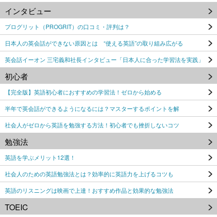
インタビュー
プログリット（PROGRIT）の口コミ・評判は？
日本人の英会話ができない原因とは “使える英語”の取り組み広がる
英会話イーオン 三宅義和社長インタビュー「日本人に合った学習法を実践」
初心者
【完全版】英語初心者におすすめの学習法！ゼロから始める
半年で英会話ができるようになるには？マスターするポイントを解
社会人がゼロから英語を勉強する方法！初心者でも挫折しないコツ
勉強法
英語を学ぶメリット12選！
社会人のための英語勉強法とは？効率的に英語力を上げるコツも
英語のリスニングは映画で上達！おすすめ作品と効果的な勉強法
TOEIC