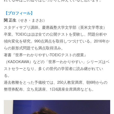
【プロフィール】
関 正生
（せき・まさお）
スタディサプリ講師。慶應義塾大学文学部（英米文学専攻）
卒業。TOEICはほぼ全ての公開テストを受験し、問題分析や
傾向変化を研究。990点満点を取得しつづけている。2016年か
らの新形式問題でも満点取得済み。
著書『世界一わかりやすいTOEICテストの授業』
（KADOKAWA）などの「世界一わかりやすい」シリーズはベ
ストセラーとなり、多くの世代の学習者に読み継がれてい
る。
過去教鞭をとった予備校では、250人教室満席、朝6時からの
整理券配布、立ち見講座、1日6講座全席満席なども。