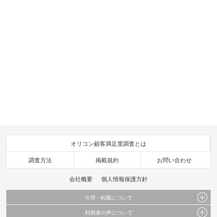
オリコン顧客満足度調査とは
調査方法
掲載規約
お問い合わせ
会社概要
個人情報保護方針
引用・転載について
利用者の声について
当サイトで公開されている情報（文字、写真、イラスト、画像データ等）及びこれらの配