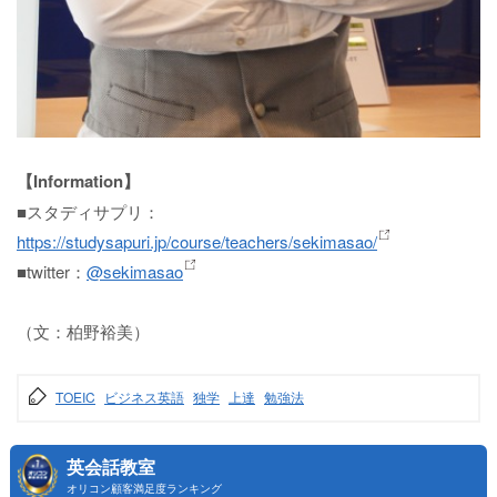
【Information】
■スタディサプリ：
https://studysapuri.jp/course/teachers/sekimasao/
■twitter：
@sekimasao
（文：柏野裕美）
TOEIC
ビジネス英語
独学
上達
勉強法
英会話教室
オリコン顧客満足度ランキング