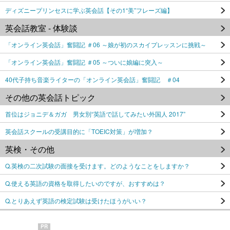
ディズニープリンセスに学ぶ英会話【その1“美”フレーズ編】
英会話教室 - 体験談
「オンライン英会話」奮闘記 ＃06 ～娘が初のスカイプレッスンに挑戦～
「オンライン英会話」奮闘記 ＃05 ～ついに娘編に突入～
40代子持ち音楽ライターの「オンライン英会話」奮闘記 ＃04
その他の英会話トピック
首位はジョニデ＆ガガ 男女別“英語で話してみたい外国人 2017”
英会話スクールの受講目的に「TOEIC対策」が増加？
英検・その他
Q.英検の二次試験の面接を受けます。どのようなことをしますか？
Q.使える英語の資格を取得したいのですが、おすすめは？
Q.とりあえず英語の検定試験は受けたほうがいい？
PR