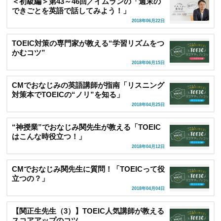
＜初級編＞第43～46回／イムランの「週末の
できごとを英語で話してみよう！」
2018年06月22日
TOEIC対策の専門家が教える“学習リズムをつ
かむコツ”
2018年06月15日
CMでおなじみの英語講師が指南「リスニング
対策本でTOEICの“ノリ”を知る」
2018年04月25日
“神授業”でおなじみ関先生が教える「TOEIC
はこんな時役立つ！」
2018年04月12日
CMでおなじみ関先生に質問！「TOEICって役
立つの？」
2018年04月04日
【関正生先生（3）】TOEIC人気講師が教える
スコアアップのコツ