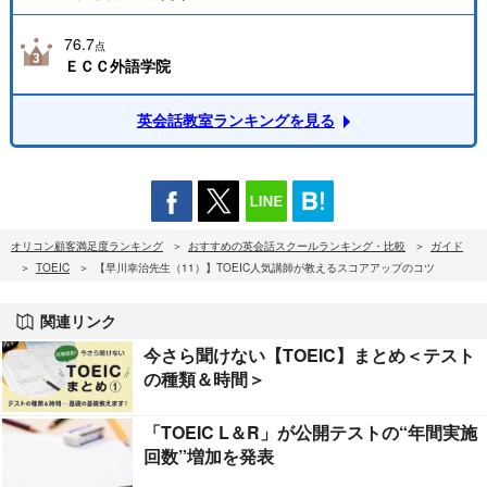
76.7
点
ＥＣＣ外語学院
英会話教室ランキングを見る
オリコン顧客満足度ランキング
おすすめの英会話スクールランキング・比較
ガイド
TOEIC
【早川幸治先生（11）】TOEIC人気講師が教えるスコアアップのコツ
関連リンク
今さら聞けない【TOEIC】まとめ＜テスト
の種類＆時間＞
「TOEIC L＆R」が公開テストの“年間実施
回数”増加を発表