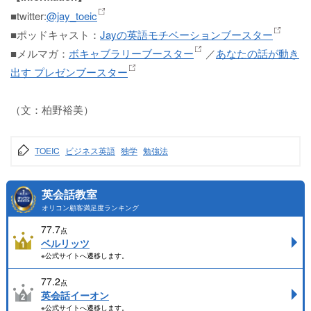
■twitter:
@jay_toeic
■ポッドキャスト：
Jayの英語モチベーションブースター
■メルマガ：
ボキャブラリーブースター
／
あなたの話が動き
出す プレゼンブースター
（文：柏野裕美）
TOEIC
ビジネス英語
独学
勉強法
英会話教室
オリコン顧客満足度ランキング
77.7
点
ベルリッツ
※公式サイトへ遷移します。
77.2
点
英会話イーオン
※公式サイトへ遷移します。