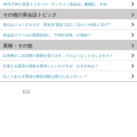
40代子持ち音楽ライターの「オンライン英会話」奮闘記 ＃04
その他の英会話トピック
首位はジョニデ＆ガガ 男女別“英語で話してみたい外国人 2017”
英会話スクールの受講目的に「TOEIC対策」が増加？
英検・その他
Q.英検の二次試験の面接を受けます。どのようなことをしますか？
Q.使える英語の資格を取得したいのですが、おすすめは？
Q.とりあえず英語の検定試験は受けたほうがいい？
PR