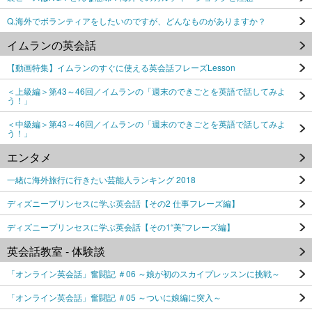
Q.海外でボランティアをしたいのですが、どんなものがありますか？
イムランの英会話
【動画特集】イムランのすぐに使える英会話フレーズLesson
＜上級編＞第43～46回／イムランの「週末のできごとを英語で話してみよ
う！」
＜中級編＞第43～46回／イムランの「週末のできごとを英語で話してみよ
う！」
エンタメ
一緒に海外旅行に行きたい芸能人ランキング 2018
ディズニープリンセスに学ぶ英会話【その2 仕事フレーズ編】
ディズニープリンセスに学ぶ英会話【その1“美”フレーズ編】
英会話教室 - 体験談
「オンライン英会話」奮闘記 ＃06 ～娘が初のスカイプレッスンに挑戦～
「オンライン英会話」奮闘記 ＃05 ～ついに娘編に突入～