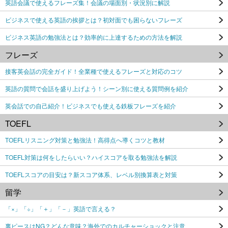
英語会議で使えるフレーズ集！会議の場面別・状況別に解説
ビジネスで使える英語の挨拶とは？初対面でも困らないフレーズ
ビジネス英語の勉強法とは？効率的に上達するための方法を解説
フレーズ
接客英会話の完全ガイド！全業種で使えるフレーズと対応のコツ
英語の質問で会話を盛り上げよう！シーン別に使える質問例を紹介
英会話での自己紹介！ビジネスでも使える鉄板フレーズを紹介
TOEFL
TOEFLリスニング対策と勉強法！高得点へ導くコツと教材
TOEFL対策は何をしたらいい？ハイスコアを取る勉強法を解説
TOEFLスコアの目安は？新スコア体系、レベル別換算表と対策
留学
「×」「÷」「＋」「－」英語で言える？
裏ピースはNG？どんな意味？海外でのカルチャーショックと注意