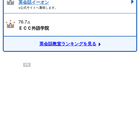
英会話イーオン
※公式サイトへ遷移します。
76.7
点
ＥＣＣ外語学院
英会話教室ランキングを見る
PR