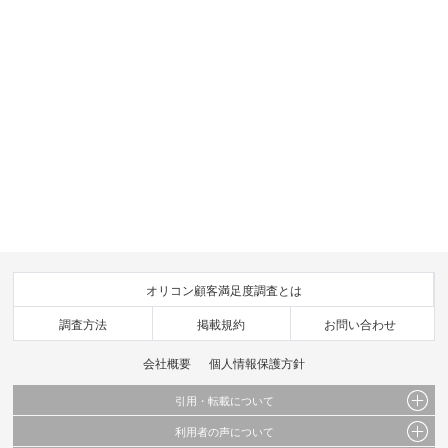
オリコン顧客満足度調査とは
調査方法
掲載規約
お問い合わせ
会社概要
個人情報保護方針
引用・転載について
利用者の声について
当サイトで公開されている情報（文字、写真、イラスト、画像データ等）及びこれらの配