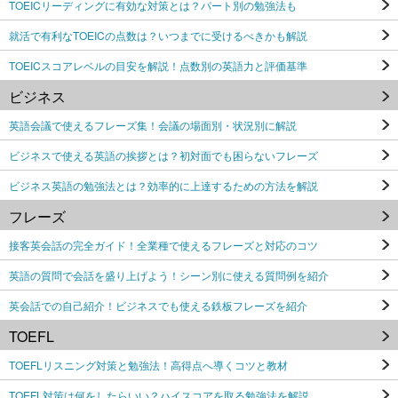
TOEICリーディングに有効な対策とは？パート別の勉強法も
就活で有利なTOEICの点数は？いつまでに受けるべきかも解説
TOEICスコアレベルの目安を解説！点数別の英語力と評価基準
ビジネス
英語会議で使えるフレーズ集！会議の場面別・状況別に解説
ビジネスで使える英語の挨拶とは？初対面でも困らないフレーズ
ビジネス英語の勉強法とは？効率的に上達するための方法を解説
フレーズ
接客英会話の完全ガイド！全業種で使えるフレーズと対応のコツ
英語の質問で会話を盛り上げよう！シーン別に使える質問例を紹介
英会話での自己紹介！ビジネスでも使える鉄板フレーズを紹介
TOEFL
TOEFLリスニング対策と勉強法！高得点へ導くコツと教材
TOEFL対策は何をしたらいい？ハイスコアを取る勉強法を解説