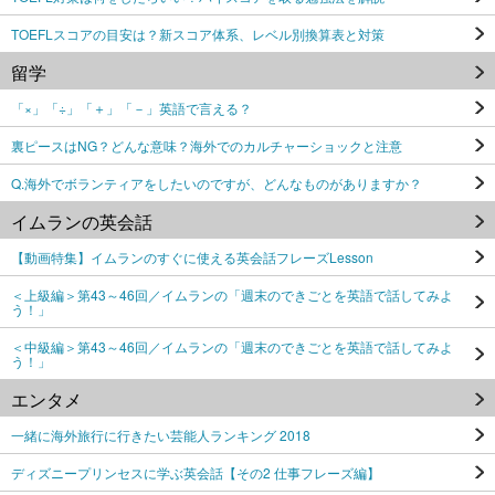
TOEFLスコアの目安は？新スコア体系、レベル別換算表と対策
留学
「×」「÷」「＋」「－」英語で言える？
裏ピースはNG？どんな意味？海外でのカルチャーショックと注意
Q.海外でボランティアをしたいのですが、どんなものがありますか？
イムランの英会話
【動画特集】イムランのすぐに使える英会話フレーズLesson
＜上級編＞第43～46回／イムランの「週末のできごとを英語で話してみよ
う！」
＜中級編＞第43～46回／イムランの「週末のできごとを英語で話してみよ
う！」
エンタメ
一緒に海外旅行に行きたい芸能人ランキング 2018
ディズニープリンセスに学ぶ英会話【その2 仕事フレーズ編】