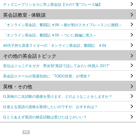
ディズニープリンセスに学ぶ英会話【その1“美”フレーズ編】
英会話教室 - 体験談
「オンライン英会話」奮闘記 ＃06 ～娘が初のスカイプレッスンに挑戦～
「オンライン英会話」奮闘記 ＃05 ～ついに娘編に突入～
40代子持ち音楽ライターの「オンライン英会話」奮闘記 ＃04
その他の英会話トピック
首位はジョニデ＆ガガ 男女別“英語で話してみたい外国人 2017”
英会話スクールの受講目的に「TOEIC対策」が増加？
英検・その他
Q.英検の二次試験の面接を受けます。どのようなことをしますか？
Q.使える英語の資格を取得したいのですが、おすすめは？
Q.とりあえず英語の検定試験は受けたほうがいい？
PR