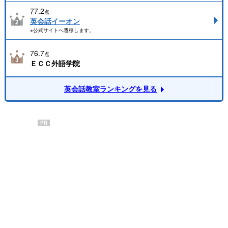
77.2
点
英会話イーオン
※公式サイトへ遷移します。
76.7
点
ＥＣＣ外語学院
英会話教室ランキングを見る
PR