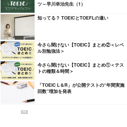
ツ～早川幸治先生（1）
知ってる？ TOEICとTOEFLの違い
今さら聞けない【TOEIC】まとめ②＜レベ
ル別勉強法＞
今さら聞けない【TOEIC】まとめ①＜テス
トの種類＆時間＞
「TOEIC L＆R」が公開テストの“年間実施
回数”増加を発表
PR