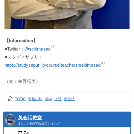
【Information】
■Twitter：
@sekimasao
■スタディサプリ：
https://studysapuri.jp/course/teachers/sekimasao/
（文：柏野裕美）
TOEIC
資格試験
独学
上達
勉強法
英会話教室
オリコン顧客満足度ランキング
77.7
点