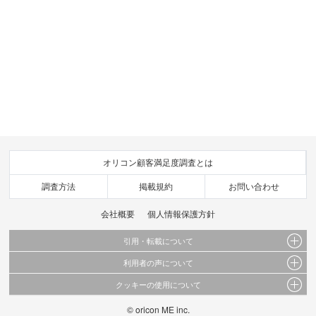
オリコン顧客満足度調査とは
調査方法
掲載規約
お問い合わせ
会社概要
個人情報保護方針
引用・転載について
利用者の声について
当サイトで公開されている情報（文字、写真、イラスト、画像データ等）及びこれらの配
置・編集および構造などについての著作権は株式会社oricon MEに帰属しております。
クッキーの使用について
当サイトに掲載している内容はすべてサービスの利用者が提出された見解・感想です。
これらの情報を権利者の許可なく無断転載・複製などの二次利用を行うことは固く禁じて
弊社が内容について正確性を含め一切保証するものではありません。
おります。
© oricon ME inc.
このサイトでは Cookie を使用して、ユーザーに合わせたコンテンツや広告の表示、ソー
弊社の見解・ 意見ではないことをご理解いただいた上でご覧ください。