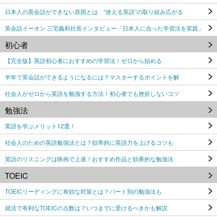
日本人の英会話ができない原因とは “使える英語”の取り組み広がる
英会話イーオン 三宅義和社長インタビュー「日本人に合った学習法を実践」
初心者
【完全版】英語初心者におすすめの学習法！ゼロから始める
半年で英会話ができるようになるには？マスターするポイントを解
社会人がゼロから英語を勉強する方法！初心者でも挫折しないコツ
勉強法
英語を学ぶメリット12選！
社会人のための英語勉強法とは？効率的に英語力を上げるコツも
英語のリスニングは映画で上達！おすすめ作品と効果的な勉強法
TOEIC
TOEICリーディングに有効な対策とは？パート別の勉強法も
就活で有利なTOEICの点数は？いつまでに受けるべきかも解説