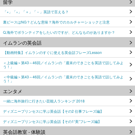
留学
「×」「÷」「＋」「－」英語で言える？
裏ピースはNG？どんな意味？海外でのカルチャーショックと注意
Q.海外でボランティアをしたいのですが、どんなものがありますか？
イムランの英会話
【動画特集】イムランのすぐに使える英会話フレーズLesson
＜上級編＞第43～46回／イムランの「週末のできごとを英語で話してみよ
う！」
＜中級編＞第43～46回／イムランの「週末のできごとを英語で話してみよ
う！」
エンタメ
一緒に海外旅行に行きたい芸能人ランキング 2018
ディズニープリンセスに学ぶ英会話【その2 仕事フレーズ編】
ディズニープリンセスに学ぶ英会話【その1“美”フレーズ編】
英会話教室 - 体験談