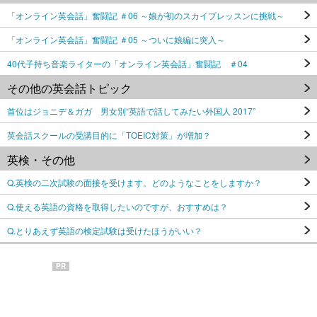
「オンライン英会話」奮闘記 ＃06 ～娘が初のスカイプレッスンに挑戦～
「オンライン英会話」奮闘記 ＃05 ～ついに娘編に突入～
40代子持ち音楽ライターの「オンライン英会話」奮闘記 ＃04
その他の英会話トピック
首位はジョニデ＆ガガ 男女別“英語で話してみたい外国人 2017”
英会話スクールの受講目的に「TOEIC対策」が増加？
英検・その他
Q.英検の二次試験の面接を受けます。どのようなことをしますか？
Q.使える英語の資格を取得したいのですが、おすすめは？
Q.とりあえず英語の検定試験は受けたほうがいい？
PR