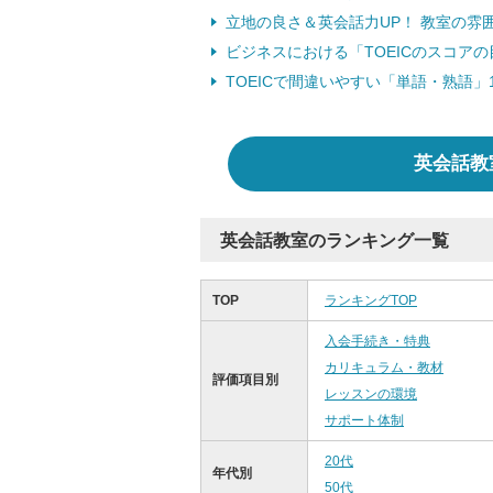
立地の良さ＆英会話力UP！ 教室の
ビジネスにおける「TOEICのスコア
TOEICで間違いやすい「単語・熟語」
英会話教
英会話教室のランキング一覧
TOP
ランキングTOP
入会手続き・特典
カリキュラム・教材
評価項目別
レッスンの環境
サポート体制
20代
年代別
50代