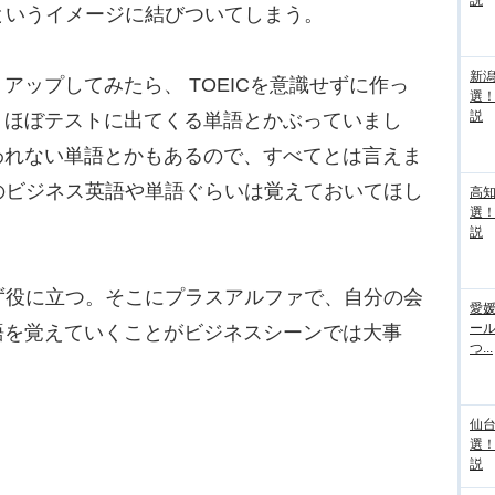
説
」というイメージに結びついてしまう。
新
アップしてみたら、 TOEICを意識せずに作っ
選
説
、ほぼテストに出てくる単語とかぶっていまし
われない単語とかもあるので、すべてとは言えま
度のビジネス英語や単語ぐらいは覚えておいてほし
高
選
説
ず役に立つ。そこにプラスアルファで、自分の会
愛媛
ー
語を覚えていくことがビジネスシーンでは大事
つ...
仙
選
説