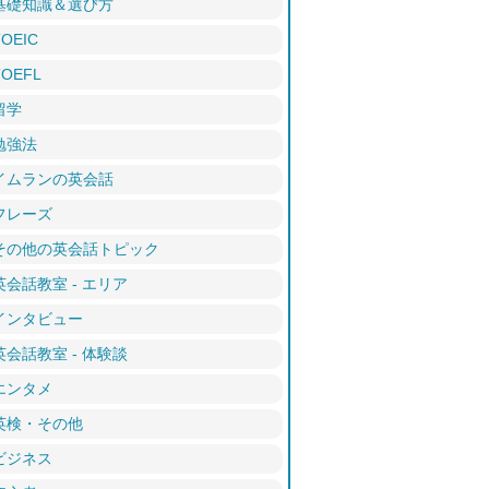
基礎知識＆選び方
TOEIC
TOEFL
留学
勉強法
イムランの英会話
フレーズ
その他の英会話トピック
英会話教室 - エリア
インタビュー
英会話教室 - 体験談
エンタメ
英検・その他
ビジネス