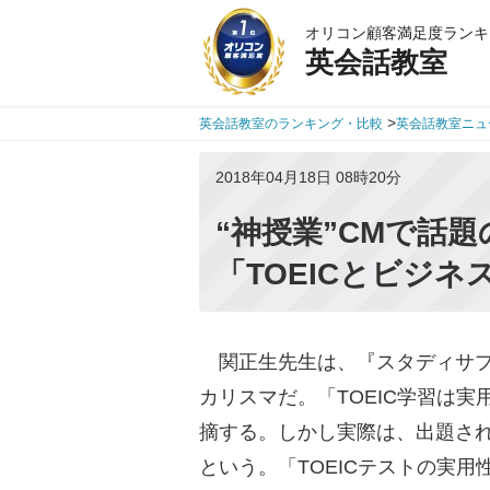
オリコン顧客満足度ランキ
英会話教室
>
英会話教室のランキング・比較
英会話教室ニュ
2018年04月18日 08時20分
“神授業”CMで話
「TOEICとビジネ
関正生先生は、『スタディサプリ
カリスマだ。「TOEIC学習は
摘する。しかし実際は、出題さ
という。「TOEICテストの実