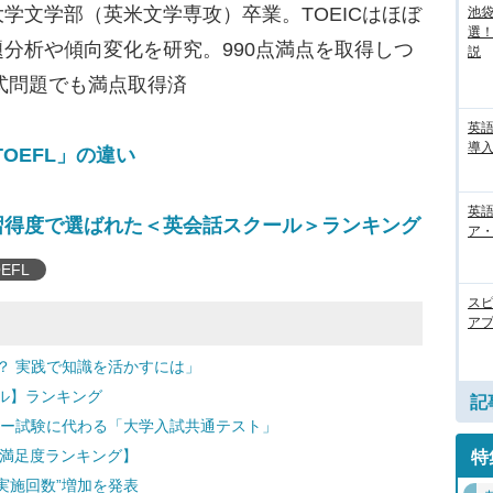
学文学部（英米文学専攻）卒業。TOEICはほぼ
池袋
選
分析や傾向変化を研究。990点満点を取得しつ
説
形式問題でも満点取得済
英
導入
TOEFL」の違い
英語
習得度で選ばれた＜英会話スクール＞ランキング
ア・
EFL
ス
アプ
所？ 実践で知識を活かすには」
ル】ランキング
記
ンター試験に代わる「大学入試共通テスト」
 満足度ランキング】
特
間実施回数”増加を発表