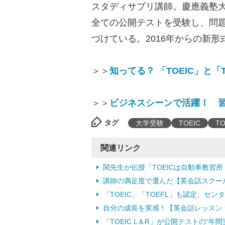
スタディサプリ講師。慶應義塾大
全ての公開テストを受験し、問題
づけている。2016年からの新
＞＞
知ってる？ 「TOEIC」と「
＞＞
ビジネスシーンで活躍！ 
タグ
大学受験
TOEIC
TO
関連リンク
関先生が伝授「TOEICは自動車教習
講師の満足度で選んだ【英会話スクー
「TOEIC」「TOEFL」も認定、セ
自分の成長を実感！【英会話レッスン
「TOEIC L＆R」が公開テストの“年