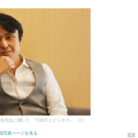
正生先生に聞いた「TOEICとビジネス」 （C）
写真ページを見る
PR