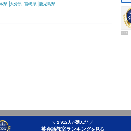
本県
大分県
宮崎県
鹿児島県
PR
＼ 2,912人が選んだ ／
英会話教室ランキング
を見る