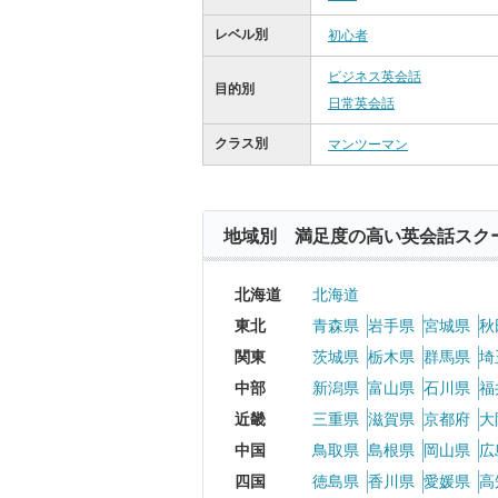
レベル別
初心者
ビジネス英会話
目的別
日常英会話
クラス別
マンツーマン
地域別 満足度の高い英会話スク
北海道
北海道
東北
青森県
岩手県
宮城県
秋
関東
茨城県
栃木県
群馬県
埼
中部
新潟県
富山県
石川県
福
近畿
三重県
滋賀県
京都府
大
中国
鳥取県
島根県
岡山県
広
四国
徳島県
香川県
愛媛県
高