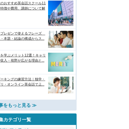
のおすすめ英会話スクール11
！特徴や費用、講師について解
語プレゼンで使えるフレーズ
・本題・結論の構成からス...
を学ぶメリット12選！キャリ
収入・視野が広がる理由と...
ピーキングの練習方法｜独学・
リ・オンライン英会話で上...
事をもっと見る ≫
集カテゴリ一覧