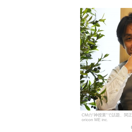
CMの“神授業”で話題、関
oricon ME inc.