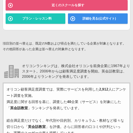
近くのスクールを探す
プラン・レッスン料
詳細を見る(公式サイト)
項目別の並べ替えは、既定のN数および得点を満たしている企業が対象となります。
その他回答があった企業は並べ替えの対象外となります。
オリコンランキングは、株式会社オリコンを前身企業に1967年より
スタート。2006年からは顧客満足度調査を開始。英会話教室は、
2006年よりランキングを発表しています。
オリコン顧客満足度調査では、実際にサービスを利用した
2,912
人にアンケ
ート調査を実施。
満足度に関する回答を基に、調査した
40
企業（サービス）を対象にした
「
英会話教室
」ランキングを発表しています。
総合満足度だけでなく、年代別や目的別、カリキュラム・教材など様々な
切り口から「
英会話教室
」を評価。さらに回答者の口コミや評判といっ