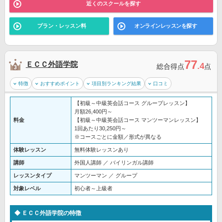
近くのスクールを探す
プラン・レッスン料
オンラインレッスンを探す
77
ＥＣＣ外語学院
.4
総合得点
点
特徴
おすすめポイント
項目別ランキング結果
口コミ
【初級～中級英会話コース グループレッスン】
月額26,400円～
料金
【初級～中級英会話コース マンツーマンレッスン】
1回あたり30,250円～
※コースごとに金額／形式が異なる
体験レッスン
無料体験レッスンあり
講師
外国人講師 ／ バイリンガル講師
レッスンタイプ
マンツーマン ／ グループ
対象レベル
初心者～上級者
ＥＣＣ外語学院の特徴