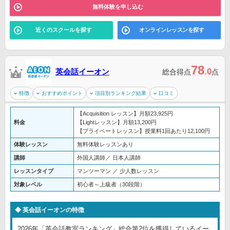
無料体験を申し込む
近くのスクールを探す
オンラインレッスンを探す
78
.0
英会話イーオン
総合得点
点
特徴
おすすめポイント
項目別ランキング結果
口コミ
【Acquisition レッスン】月額23,925円
料金
【Lightレッスン】月額13,200円
【プライベートレッスン】授業料1回あたり12,100円
体験レッスン
無料体験レッスンあり
講師
外国人講師／ 日本人講師
レッスンタイプ
マンツーマン ／ 少人数レッスン
対象レベル
初心者～上級者（30段階）
英会話イーオンの特徴
2026年「英会話教室ランキング」総合第2位を獲得しているイー