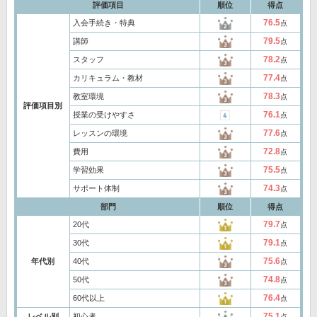
評価項目
順位
得点
76.5
入会手続き・特典
点
79.5
講師
点
78.2
スタッフ
点
77.4
カリキュラム・教材
点
78.3
教室環境
点
評価項目別
76.1
授業の受けやすさ
点
77.6
レッスンの環境
点
72.8
費用
点
75.5
学習効果
点
74.3
サポート体制
点
部門
順位
得点
79.7
20代
点
79.1
30代
点
75.6
年代別
40代
点
74.8
50代
点
76.4
60代以上
点
75.1
レベル別
初心者
点