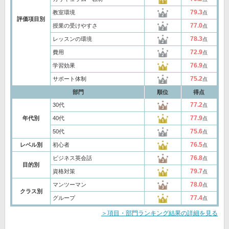
79.3
教室環境
点
評価項目別
77.0
授業の受けやすさ
点
78.3
レッスンの環境
点
72.9
費用
点
76.9
学習効果
点
75.2
サポート体制
点
部門
順位
得点
77.2
30代
点
77.9
年代別
40代
点
75.6
50代
点
76.5
レベル別
初心者
点
76.8
ビジネス英会話
点
目的別
79.7
資格対策
点
78.0
マンツーマン
点
クラス別
77.4
グループ
点
＞項目・部門ランキング結果の詳細を見る