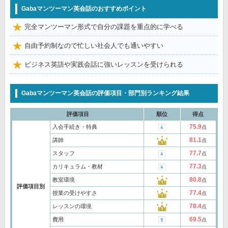
Gabaマンツーマン英会話のおすすめポイント
完全マンツーマン形式で自分の課題を重点的に学べる
自由予約制なので忙しい社会人でも通いやすい
ビジネス英語や実践会話に強いレッスンを受けられる
Gabaマンツーマン英会話の評価項目・部門別ランキング結果
評価項目
順位
得点
75.9
入会手続き・特典
点
81.1
講師
点
77.7
スタッフ
点
77.3
カリキュラム・教材
点
80.8
教室環境
点
評価項目別
77.4
授業の受けやすさ
点
78.4
レッスンの環境
点
69.5
費用
点