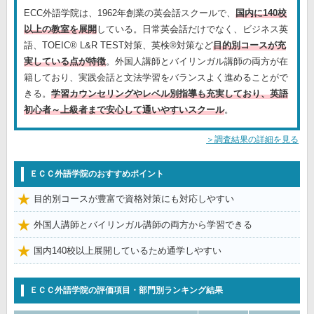
ECC外語学院は、1962年創業の英会話スクールで、
国内に140校
以上の教室を展開
している。日常英会話だけでなく、ビジネス英
語、TOEIC® L&R TEST対策、英検®対策など
目的別コースが充
実している点が特徴
。外国人講師とバイリンガル講師の両方が在
籍しており、実践会話と文法学習をバランスよく進めることがで
きる。
学習カウンセリングやレベル別指導も充実しており、英語
初心者～上級者まで安心して通いやすいスクール
。
＞調査結果の詳細を見る
ＥＣＣ外語学院のおすすめポイント
目的別コースが豊富で資格対策にも対応しやすい
外国人講師とバイリンガル講師の両方から学習できる
国内140校以上展開しているため通学しやすい
ＥＣＣ外語学院の評価項目・部門別ランキング結果