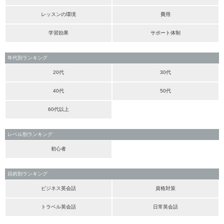
レッスンの環境
費用
学習効果
サポート体制
年代別ランキング
20代
30代
40代
50代
60代以上
レベル別ランキング
初心者
目的別ランキング
ビジネス英会話
資格対策
トラベル英会話
日常英会話