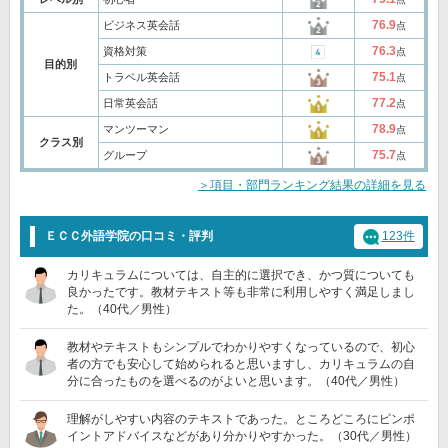
76.9
ビジネス英会話
点
76.3
資格対策
点
目的別
75.1
トラベル英会話
点
77.2
日常英会話
点
78.9
マンツーマン
点
クラス別
75.7
グループ
点
＞項目・部門ランキング結果の詳細を見る
ＥＣＣ外語学院の口コミ・評判
123件
カリキュラムについては、自主的に選択でき、かつ質についても
良かったです。教材テキスト等も非常に利用しやすく満足しまし
た。（40代／男性）
教材やテキストもシンプルでわかりやすくなっているので、初心
者の方でも安心して始められると思いますし、カリキュラムの自
分に合ったものを選べるのがよいと思います。（40代／男性）
理解がしやすい内容のテキストであった。ところどころにピンポ
イントアドバイスなどがあり分かりやすかった。（30代／男性）