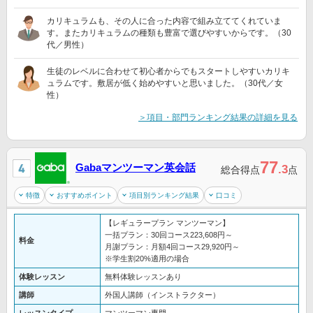
カリキュラムも、その人に合った内容で組み立ててくれていま
す。またカリキュラムの種類も豊富で選びやすいからです。（30
代／男性）
生徒のレベルに合わせて初心者からでもスタートしやすいカリキ
ュラムです。敷居が低く始めやすいと思いました。（30代／女
性）
＞項目・部門ランキング結果の詳細を見る
77
Gabaマンツーマン英会話
.3
総合得点
点
特徴
おすすめポイント
項目別ランキング結果
口コミ
【レギュラープラン マンツーマン】
一括プラン：30回コース223,608円～
料金
月謝プラン：月額4回コース29,920円～
※学生割20%適用の場合
体験レッスン
無料体験レッスンあり
講師
外国人講師（インストラクター）