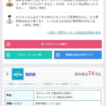
教材は秀逸だと思います。オンライン英会話では望めないテキス
ト、音声ファイルデータなど。その分、テキスト代は高かったで
すが…。（50代／男性）
カリキュラムはビジネス向けになっていて実用的だから。ただ選
択肢はあまり多くなく、レベルが上がるほど選択肢が少なくな
る。（40代／男性）
＞項目・部門ランキング結果の詳細を見る
近くのスクールを探す
プラン・レッスン料
詳細を見る(公式サイト)
74
.5
NOVA
総合得点
点
特徴
おすすめポイント
項目別ランキング結果
口コミ
【グループ】月額4回11,000円～
料金
【マンツーマン】月額24,200円～
体験レッスン
無料体験レッスンあり