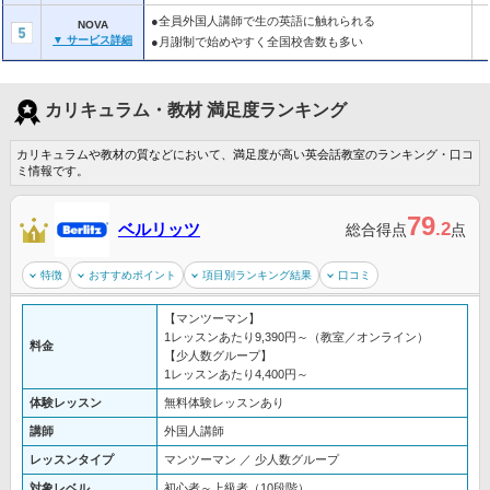
●全員外国人講師で生の英語に触れられる
NOVA
▼ サービス詳細
●月謝制で始めやすく全国校舎数も多い
カリキュラム・教材 満足度ランキング
カリキュラムや教材の質などにおいて、満足度が高い英会話教室のランキング・口コ
ミ情報です。
79
.2
ベルリッツ
総合得点
点
特徴
おすすめポイント
項目別ランキング結果
口コミ
【マンツーマン】
1レッスンあたり9,390円～（教室／オンライン）
料金
【少人数グループ】
1レッスンあたり4,400円～
体験レッスン
無料体験レッスンあり
講師
外国人講師
レッスンタイプ
マンツーマン ／ 少人数グループ
対象レベル
初心者～上級者（10段階）