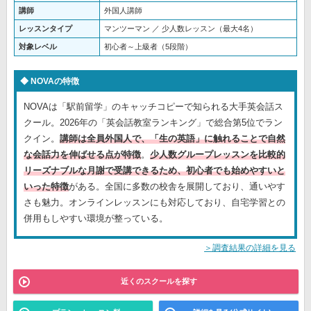
講師
外国人講師
レッスンタイプ
マンツーマン ／ 少人数レッスン（最大4名）
対象レベル
初心者～上級者（5段階）
NOVAの特徴
NOVAは「駅前留学」のキャッチコピーで知られる大手英会話ス
クール。2026年の「英会話教室ランキング」で総合第5位でラン
クイン。
講師は全員外国人で、「生の英語」に触れることで自然
な会話力を伸ばせる点が特徴
。
少人数グループレッスンを比較的
リーズナブルな月謝で受講できるため、初心者でも始めやすいと
いった特徴
がある。全国に多数の校舎を展開しており、通いやす
さも魅力。オンラインレッスンにも対応しており、自宅学習との
併用もしやすい環境が整っている。
＞調査結果の詳細を見る
近くのスクールを探す