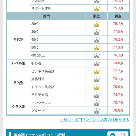
76.1
学習効果
点
75.3
サポート体制
点
部門
順位
得点
79.7
20代
点
77.5
30代
点
76.2
年代別
40代
点
77.3
50代
点
76.2
60代以上
点
74.8
レベル別
初心者
点
77.7
ビジネス英会話
点
79.1
資格対策
点
目的別
76.0
トラベル英会話
点
74.7
日常英会話
点
78.7
マンツーマン
点
クラス別
76.0
グループ
点
＞項目・部門ランキング結果の詳細を見る
英会話イーオンの口コミ・評判
117件