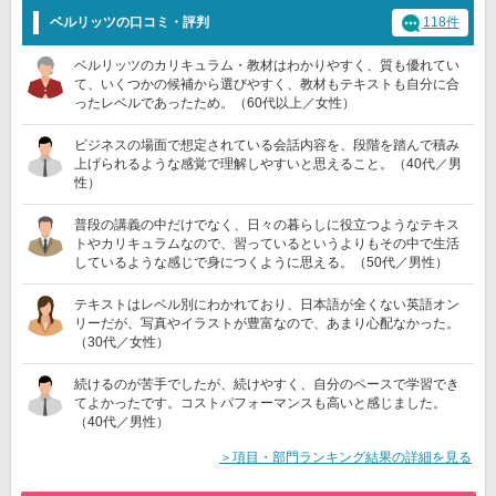
ベルリッツの口コミ・評判
118件
ベルリッツのカリキュラム・教材はわかりやすく、質も優れてい
て、いくつかの候補から選びやすく、教材もテキストも自分に合
ったレベルであったため。（60代以上／女性）
ビジネスの場面で想定されている会話内容を、段階を踏んで積み
上げられるような感覚で理解しやすいと思えること。（40代／男
性）
普段の講義の中だけでなく、日々の暮らしに役立つようなテキス
トやカリキュラムなので、習っているというよりもその中で生活
しているような感じで身につくように思える。（50代／男性）
テキストはレベル別にわかれており、日本語が全くない英語オン
リーだが、写真やイラストが豊富なので、あまり心配なかった。
（30代／女性）
続けるのが苦手でしたが、続けやすく、自分のペースで学習でき
てよかったです。コストパフォーマンスも高いと感じました。
（40代／男性）
＞項目・部門ランキング結果の詳細を見る