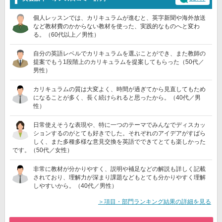
個人レッスンでは、カリキュラムが進むと、英字新聞や海外放送
など教材費のかからない教材を使った、実践的なものへと変わ
る。（60代以上／男性）
自分の英語レベルでカリキュラムを選ぶことができ、また教師の
提案でもう1段階上のカリキュラムを提案してもらった（50代／
男性）
カリキュラムの質は大変よく、時間が過ぎてから見直してもため
になることが多く、長く続けられると思ったから。（40代／男
性）
日常使えそうな表現や、特に一つのテーマでみんなでディスカッ
ションするのがとても好きでした。それぞれのアイデアがすばら
しく、また多種多様な意見交換を英語でできてとても楽しかった
です。（50代／女性）
非常に教材が分かりやすく、説明や補足などの解説も詳しく記載
されており、理解力が深まり課題などもとても分かりやすく理解
しやすいから。（40代／男性）
＞項目・部門ランキング結果の詳細を見る