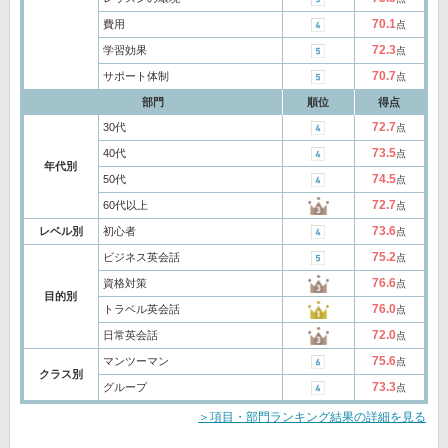
70.1
費用
点
72.3
学習効果
点
70.7
サポート体制
点
部門
順位
得点
72.7
30代
点
73.5
40代
点
年代別
74.5
50代
点
72.7
60代以上
点
73.6
レベル別
初心者
点
75.2
ビジネス英会話
点
76.6
資格対策
点
目的別
76.0
トラベル英会話
点
72.0
日常英会話
点
75.6
マンツーマン
点
クラス別
73.3
グループ
点
＞項目・部門ランキング結果の詳細を見る