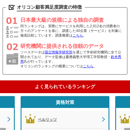
オリコン顧客満足度調査の特徴
日本最大級の規模による独自の調査
同ランキングは、実際にサービスを利用した2,912名の消費者の
方々のアンケートを基に、調査した40企業（サービス）を対象に
徹底比較しています。調査概要は
こちら
。
研究機関に提供される信頼のデータ
ソースデータは
国立情報学研究所
を通じて学術研究機関に全て公
開されており、データ監修は慶應義塾大学理工学部教授・
鈴木秀
男
氏が行っています。
オリコンのランキングの概要については
こちら
。
よく見られているランキング
資格対策
ベルリッツ