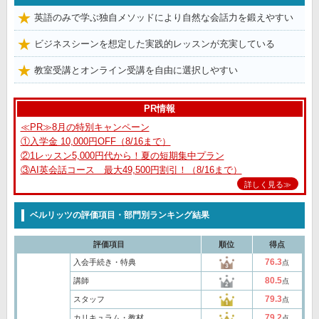
英語のみで学ぶ独自メソッドにより自然な会話力を鍛えやすい
ビジネスシーンを想定した実践的レッスンが充実している
教室受講とオンライン受講を自由に選択しやすい
PR情報
≪PR≫8月の特別キャンペーン
①入学金 10,000円OFF（8/16まで）
②1レッスン5,000円代から！夏の短期集中プラン
③AI英会話コース 最大49,500円割引！（8/16まで）
詳しく見る≫
ベルリッツの評価項目・部門別ランキング結果
評価項目
順位
得点
76.3
入会手続き・特典
点
80.5
講師
点
79.3
スタッフ
点
79.2
カリキュラム・教材
点