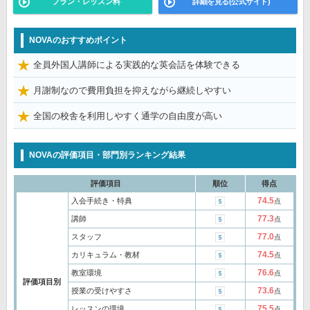
プラン・レッスン料
詳細を見る(公式サイト)
NOVAのおすすめポイント
全員外国人講師による実践的な英会話を体験できる
月謝制なので費用負担を抑えながら継続しやすい
全国の校舎を利用しやすく通学の自由度が高い
NOVAの評価項目・部門別ランキング結果
評価項目
順位
得点
74.5
入会手続き・特典
点
77.3
講師
点
77.0
スタッフ
点
74.5
カリキュラム・教材
点
76.6
教室環境
点
評価項目別
73.6
授業の受けやすさ
点
75.5
レッスンの環境
点