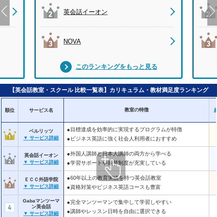
英会話イーオン
NOVA
このランキングをもっと見る
【英会話教室・スクール 比較一覧表】カリキュラム・教材満足度ランキング
教室の特徴
順位
サービス名
●目標達成を効率的に実現するプログラムが特徴
ベルリッツ
▼ サービス詳細
●ビジネス英語に強く社会人利用者におすすめ
●外国人講師と日本人講師の両方から学べる
英会話イーオン
▼ サービス詳細
●学習サポートや振替制度が充実している
●60年以上の教育実績を持つ英会話教室
ＥＣＣ外語学院
▼ サービス詳細
●資格対策やビジネス英語コースも豊富
Gabaマンツーマ
●完全マンツーマンで集中して学習しやすい
ン英会話
●講師やレッスン日時を自由に選択できる
▼ サービス詳細