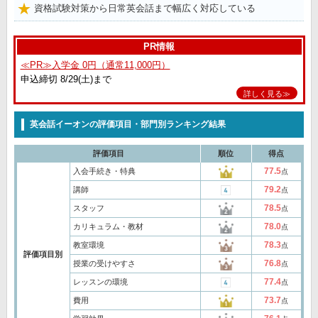
資格試験対策から日常英会話まで幅広く対応している
PR情報
≪PR≫入学金 0円（通常11,000円）
申込締切 8/29(土)まで
詳しく見る≫
英会話イーオンの評価項目・部門別ランキング結果
評価項目
順位
得点
77.5
入会手続き・特典
点
79.2
講師
点
78.5
スタッフ
点
78.0
カリキュラム・教材
点
78.3
教室環境
点
評価項目別
76.8
授業の受けやすさ
点
77.4
レッスンの環境
点
73.7
費用
点