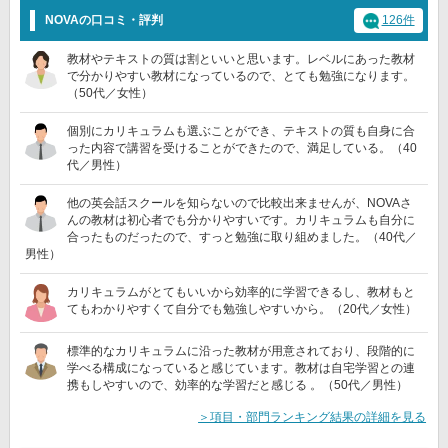
NOVAの口コミ・評判
126件
教材やテキストの質は割といいと思います。レベルにあった教材
で分かりやすい教材になっているので、とても勉強になります。
（50代／女性）
個別にカリキュラムも選ぶことができ、テキストの質も自身に合
った内容で講習を受けることができたので、満足している。（40
代／男性）
他の英会話スクールを知らないので比較出来ませんが、NOVAさ
んの教材は初心者でも分かりやすいです。カリキュラムも自分に
合ったものだったので、すっと勉強に取り組めました。（40代／
男性）
カリキュラムがとてもいいから効率的に学習できるし、教材もと
てもわかりやすくて自分でも勉強しやすいから。（20代／女性）
標準的なカリキュラムに沿った教材が用意されており、段階的に
学べる構成になっていると感じています。教材は自宅学習との連
携もしやすいので、効率的な学習だと感じる 。（50代／男性）
＞項目・部門ランキング結果の詳細を見る