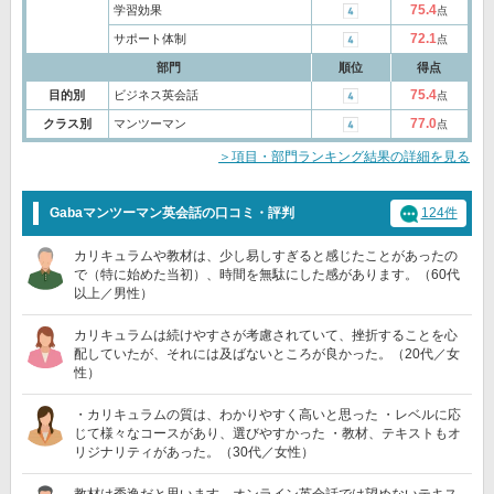
75.4
学習効果
点
72.1
サポート体制
点
部門
順位
得点
75.4
目的別
ビジネス英会話
点
77.0
クラス別
マンツーマン
点
＞項目・部門ランキング結果の詳細を見る
Gabaマンツーマン英会話の口コミ・評判
124件
カリキュラムや教材は、少し易しすぎると感じたことがあったの
で（特に始めた当初）、時間を無駄にした感があります。（60代
以上／男性）
カリキュラムは続けやすさが考慮されていて、挫折することを心
配していたが、それには及ばないところが良かった。（20代／女
性）
・カリキュラムの質は、わかりやすく高いと思った ・レベルに応
じて様々なコースがあり、選びやすかった ・教材、テキストもオ
リジナリティがあった。（30代／女性）