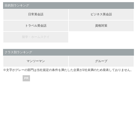
目的別ランキング
日常英会話
ビジネス英会話
トラベル英会話
資格対策
留学・ホームステイ
クラス別ランキング
マンツーマン
グループ
※文字がグレーの部門は当社規定の条件を満たした企業が2社未満のため発表しておりません。
PR