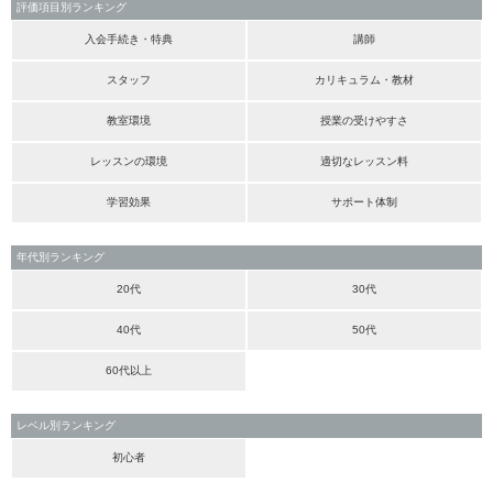
評価項目別ランキング
入会手続き・特典
講師
スタッフ
カリキュラム・教材
教室環境
授業の受けやすさ
レッスンの環境
適切なレッスン料
学習効果
サポート体制
年代別ランキング
20代
30代
40代
50代
60代以上
レベル別ランキング
初心者