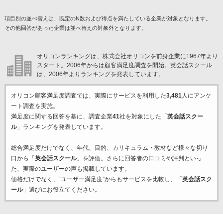
項目別の並べ替えは、既定のN数および得点を満たしている企業が対象となります。
その他回答があった企業は並べ替えの対象外となります。
オリコンランキングは、株式会社オリコンを前身企業に1967年より
スタート。2006年からは顧客満足度調査を開始。英会話スクール
は、2006年よりランキングを発表しています。
オリコン顧客満足度調査では、実際にサービスを利用した
3,481
人にアンケ
ート調査を実施。
満足度に関する回答を基に、調査企業
41
社を対象にした「
英会話スクー
ル
」ランキングを発表しています。
総合満足度だけでなく、年代、目的、カリキュラム・教材など様々な切り
口から「
英会話スクール
」を評価。さらに回答者の口コミや評判といっ
た、実際のユーザーの声も掲載しています。
価格だけでなく、“ユーザー満足度”からもサービスを比較し、「
英会話スク
ール
」選びにお役立てください。