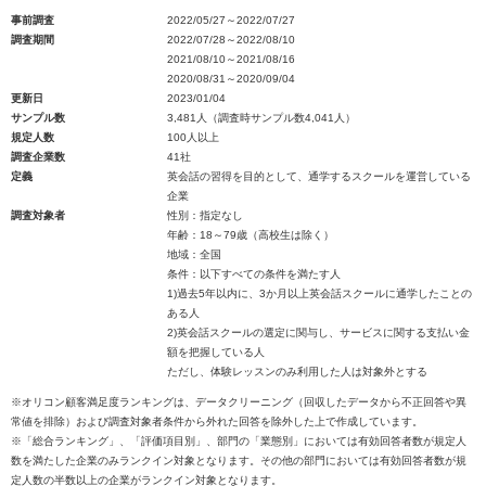
事前調査
2022/05/27～2022/07/27
調査期間
2022/07/28～2022/08/10
2021/08/10～2021/08/16
2020/08/31～2020/09/04
更新日
2023/01/04
サンプル数
3,481人（調査時サンプル数4,041人）
規定人数
100人以上
調査企業数
41社
定義
英会話の習得を目的として、通学するスクールを運営している
企業
調査対象者
性別：指定なし
年齢：18～79歳（高校生は除く）
地域：全国
条件：以下すべての条件を満たす人
1)過去5年以内に、3か月以上英会話スクールに通学したことの
ある人
2)英会話スクールの選定に関与し、サービスに関する支払い金
額を把握している人
ただし、体験レッスンのみ利用した人は対象外とする
※オリコン顧客満足度ランキングは、データクリーニング（回収したデータから不正回答や異
常値を排除）および調査対象者条件から外れた回答を除外した上で作成しています。
※「総合ランキング」、「評価項目別」、部門の「業態別」においては有効回答者数が規定人
数を満たした企業のみランクイン対象となります。その他の部門においては有効回答者数が規
定人数の半数以上の企業がランクイン対象となります。