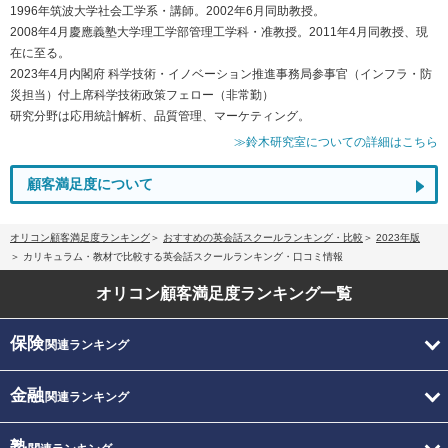
1996年筑波大学社会工学系・講師。2002年6月同助教授。
2008年4月慶應義塾大学理工学部管理工学科・准教授。2011年4月同教授、現
在に至る。
2023年4月内閣府 科学技術・イノベーション推進事務局参事官（インフラ・防
災担当）付上席科学技術政策フェロー（非常勤）
研究分野は応用統計解析、品質管理、マーケティング。
≫鈴木研究室についての詳細はこちら
顧客満足度について
オリコン顧客満足度ランキング
おすすめの英会話スクールランキング・比較
2023年版
カリキュラム・教材で比較する英会話スクールランキング・口コミ情報
オリコン顧客満足度
ランキング一覧
保険
関連ランキング
金融
関連ランキング
塾