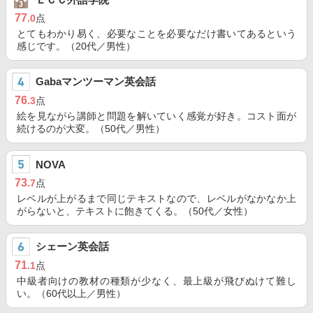
77
.0
点
とてもわかり易く、必要なことを必要なだけ書いてあるという
感じです。（20代／男性）
Gabaマンツーマン英会話
76
.3
点
絵を見ながら講師と問題を解いていく感覚が好き。コスト面が
続けるのが大変。（50代／男性）
NOVA
73
.7
点
レベルが上がるまで同じテキストなので、レベルがなかなか上
がらないと、テキストに飽きてくる。（50代／女性）
シェーン英会話
71
.1
点
中級者向けの教材の種類が少なく、最上級が飛びぬけて難し
い。（60代以上／男性）