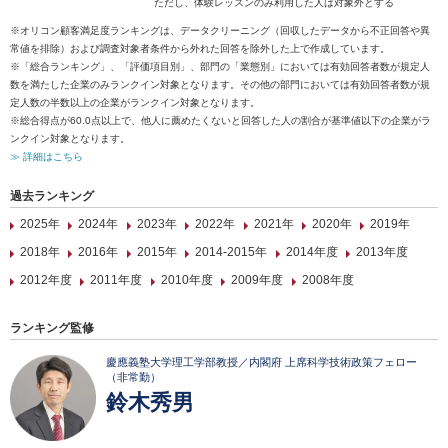
ただし、体験レッスンのみ利用した人は対象外とする
※オリコン顧客満足度ランキングは、データクリーニング（回収したデータから不正回答や異
常値を排除）および調査対象者条件から外れた回答を除外した上で作成しています。
※「総合ランキング」、「評価項目別」、部門の「業態別」においては有効回答者数が規定人
数を満たした企業のみランクイン対象となります。その他の部門においては有効回答者数が規
定人数の半数以上の企業がランクイン対象となります。
※総合得点が60.0点以上で、他人に薦めたくないと回答した人の割合が基準値以下の企業がラ
ンクイン対象となります。
≫ 詳細はこちら
過去ランキング
2025年
2024年
2023年
2022年
2021年
2020年
2019年
2018年
2016年
2015年
2014-2015年
2014年度
2013年度
2012年度
2011年度
2010年度
2009年度
2008年度
ランキング監修
慶應義塾大学理工学部教授／内閣府 上席科学技術政策フェロー
（非常勤）
鈴木秀男