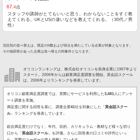
67
.4
点
スタッフや講師がとてもいいと思う。わからないことをすぐ教
えてくれる。UKとUSの違いなどを教えてくれる。（30代／男
性）
項目別の並べ替えは、既定のN数および得点を満たしている企業が対象となります。
その他回答があった企業は並べ替えの対象外となります。
オリコンランキングは、株式会社オリコンを前身企業に1967年より
スタート。2006年からは顧客満足度調査を開始。英会話スクール
は、2006年よりランキングを発表しています。
オリコン顧客満足度調査では、実際にサービスを利用した
3,481
人にアンケ
ート調査を実施。
満足度に関する回答を基に、調査企業
41
社を対象にした「
英会話スクー
ル
」ランキングを発表しています。
総合満足度だけでなく、年代、目的、カリキュラム・教材など様々な切り
口から「
英会話スクール
」を評価。さらに回答者の口コミや評判といっ
た、実際のユーザーの声も掲載しています。