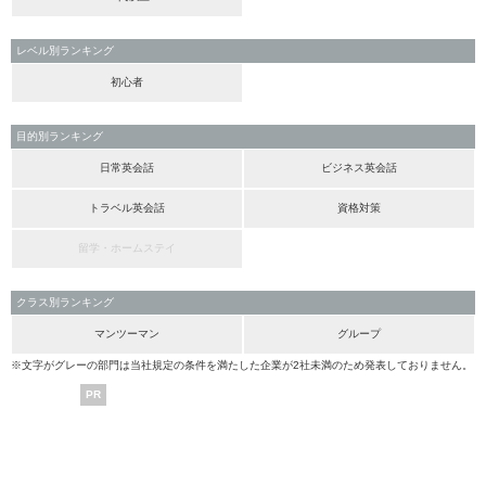
レベル別ランキング
初心者
目的別ランキング
日常英会話
ビジネス英会話
トラベル英会話
資格対策
留学・ホームステイ
クラス別ランキング
マンツーマン
グループ
※文字がグレーの部門は当社規定の条件を満たした企業が2社未満のため発表しておりません。
PR