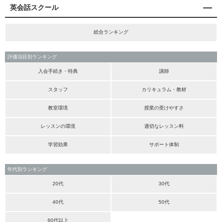
英会話スクール
総合ランキング
評価項目別ランキング
入会手続き・特典
講師
スタッフ
カリキュラム・教材
教室環境
授業の受けやすさ
レッスンの環境
適切なレッスン料
学習効果
サポート体制
年代別ランキング
20代
30代
40代
50代
60代以上