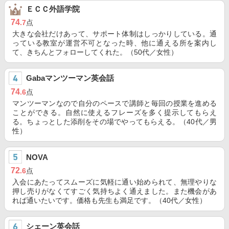
ＥＣＣ外語学院
74
.7
点
大きな会社だけあって、サポート体制はしっかりしている。通
っている教室が運営不可となった時、他に通える所を案内し
て、きちんとフォローしてくれた。（50代／女性）
Gabaマンツーマン英会話
74
.6
点
マンツーマンなので自分のペースで講師と毎回の授業を進める
ことができる。自然に使えるフレーズを多く提示してもらえ
る。ちょっとした添削をその場でやってもらえる。（40代／男
性）
NOVA
72
.6
点
入会にあたってスムーズに気軽に通い始められて、無理やりな
押し売りがなくてすごく気持ちよく通えました。また機会があ
れば通いたいです。価格も先生も満足です。（40代／女性）
シェーン英会話