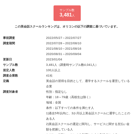
サンプル数
3,481
人
この英会話スクールランキングは、オリコンの以下の調査に基づいています。
事前調査
2022/05/27～2022/07/27
調査期間
2022/07/28～2022/08/10
2021/08/10～2021/08/16
2020/08/31～2020/09/04
更新日
2023/01/04
サンプル数
3,481人（調査時サンプル数4,041人）
規定人数
100人以上
調査企業数
41社
定義
英会話の習得を目的として、通学するスクールを運営している
企業
調査対象者
性別：指定なし
年齢：18～79歳（高校生は除く）
地域：全国
条件：以下すべての条件を満たす人
1)過去5年以内に、3か月以上英会話スクールに通学したことの
ある人
2)英会話スクールの選定に関与し、サービスに関する支払い金
額を把握している人