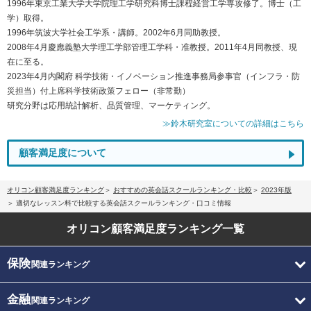
1996年東京工業大学大学院理工学研究科博士課程経営工学専攻修了。博士（工
学）取得。
1996年筑波大学社会工学系・講師。2002年6月同助教授。
2008年4月慶應義塾大学理工学部管理工学科・准教授。2011年4月同教授、現
在に至る。
2023年4月内閣府 科学技術・イノベーション推進事務局参事官（インフラ・防
災担当）付上席科学技術政策フェロー（非常勤）
研究分野は応用統計解析、品質管理、マーケティング。
≫鈴木研究室についての詳細はこちら
顧客満足度について
オリコン顧客満足度ランキング
おすすめの英会話スクールランキング・比較
2023年版
適切なレッスン料で比較する英会話スクールランキング・口コミ情報
オリコン顧客満足度
ランキング一覧
保険
関連ランキング
金融
関連ランキング