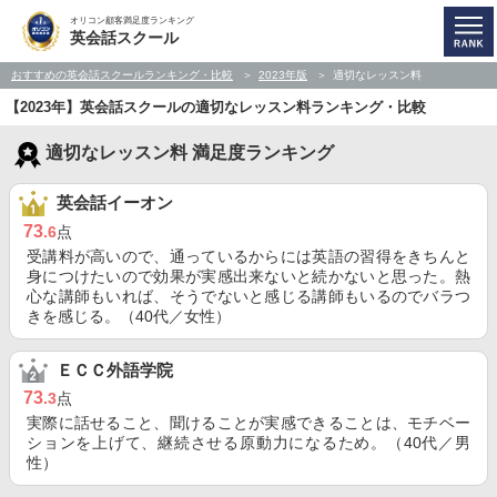
オリコン顧客満足度ランキング
英会話スクール
おすすめの英会話スクールランキング・比較
2023年版
適切なレッスン料
【2023年】英会話スクールの適切なレッスン料ランキング・比較
適切なレッスン料 満足度ランキング
英会話イーオン
73
.6
点
受講料が高いので、通っているからには英語の習得をきちんと
身につけたいので効果が実感出来ないと続かないと思った。熱
心な講師もいれば、そうでないと感じる講師もいるのでバラつ
きを感じる。（40代／女性）
ＥＣＣ外語学院
73
.3
点
実際に話せること、聞けることが実感できることは、モチベー
ションを上げて、継続させる原動力になるため。（40代／男
性）