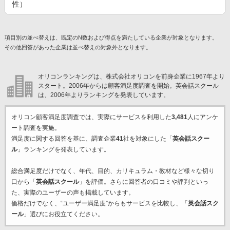
性）
項目別の並べ替えは、既定のN数および得点を満たしている企業が対象となります。
その他回答があった企業は並べ替えの対象外となります。
オリコンランキングは、株式会社オリコンを前身企業に1967年より
スタート。2006年からは顧客満足度調査を開始。英会話スクール
は、2006年よりランキングを発表しています。
オリコン顧客満足度調査では、実際にサービスを利用した
3,481
人にアンケ
ート調査を実施。
満足度に関する回答を基に、調査企業
41
社を対象にした「
英会話スクー
ル
」ランキングを発表しています。
総合満足度だけでなく、年代、目的、カリキュラム・教材など様々な切り
口から「
英会話スクール
」を評価。さらに回答者の口コミや評判といっ
た、実際のユーザーの声も掲載しています。
価格だけでなく、“ユーザー満足度”からもサービスを比較し、「
英会話スク
ール
」選びにお役立てください。