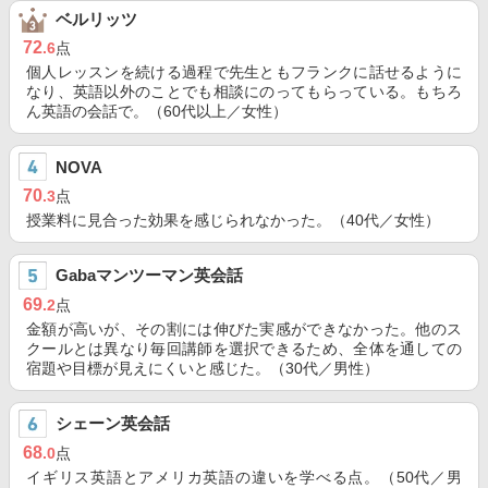
ベルリッツ
72
.6
点
個人レッスンを続ける過程で先生ともフランクに話せるように
なり、英語以外のことでも相談にのってもらっている。もちろ
ん英語の会話で。（60代以上／女性）
NOVA
70
.3
点
授業料に見合った効果を感じられなかった。（40代／女性）
Gabaマンツーマン英会話
69
.2
点
金額が高いが、その割には伸びた実感ができなかった。他のス
クールとは異なり毎回講師を選択できるため、全体を通しての
宿題や目標が見えにくいと感じた。（30代／男性）
シェーン英会話
68
.0
点
イギリス英語とアメリカ英語の違いを学べる点。（50代／男