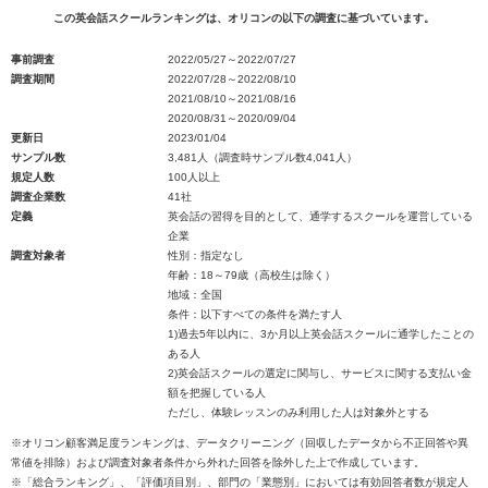
この英会話スクールランキングは、オリコンの以下の調査に基づいています。
事前調査
2022/05/27～2022/07/27
調査期間
2022/07/28～2022/08/10
2021/08/10～2021/08/16
2020/08/31～2020/09/04
更新日
2023/01/04
サンプル数
3,481人（調査時サンプル数4,041人）
規定人数
100人以上
調査企業数
41社
定義
英会話の習得を目的として、通学するスクールを運営している
企業
調査対象者
性別：指定なし
年齢：18～79歳（高校生は除く）
地域：全国
条件：以下すべての条件を満たす人
1)過去5年以内に、3か月以上英会話スクールに通学したことの
ある人
2)英会話スクールの選定に関与し、サービスに関する支払い金
額を把握している人
ただし、体験レッスンのみ利用した人は対象外とする
※オリコン顧客満足度ランキングは、データクリーニング（回収したデータから不正回答や異
常値を排除）および調査対象者条件から外れた回答を除外した上で作成しています。
※「総合ランキング」、「評価項目別」、部門の「業態別」においては有効回答者数が規定人