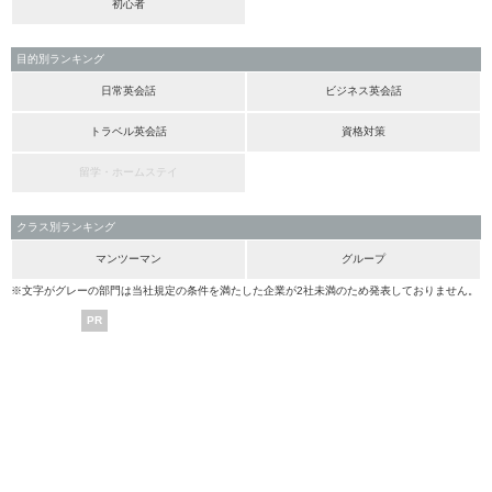
初心者
目的別ランキング
日常英会話
ビジネス英会話
トラベル英会話
資格対策
留学・ホームステイ
クラス別ランキング
マンツーマン
グループ
※文字がグレーの部門は当社規定の条件を満たした企業が2社未満のため発表しておりません。
PR