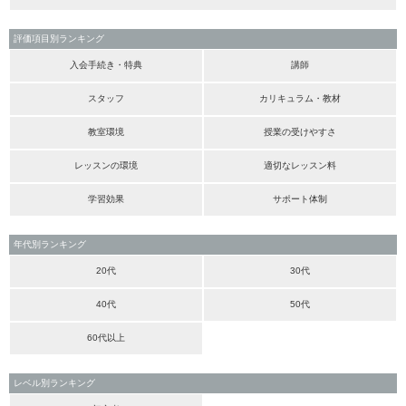
評価項目別ランキング
入会手続き・特典
講師
スタッフ
カリキュラム・教材
教室環境
授業の受けやすさ
レッスンの環境
適切なレッスン料
学習効果
サポート体制
年代別ランキング
20代
30代
40代
50代
60代以上
レベル別ランキング