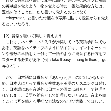
の英単語を覚えよう。物を覚える時に一番効果的な方法は、
五感を使うことだ。ただ書いて覚えるのではなく、
「refrigerator」と書いた付箋を冷蔵庫に貼って視覚からも覚え
るといいだろう。
【2】音楽を聴いて楽しく覚えよう！
これは、ネイティブの先生が推奨している英語学習法でも
ある。英語をネイティブのように話すには、イントネーショ
ンや複数の単語をくっ付けて一語のように発音する仕方をマ
スターする必要がある（例：take it easy、 hang in there、 get
upなど）。
だが、日本語には母音が「あいうえお」の5つしかないた
め、日本人にとって母音が複数ある英語のリスニングは難し
く、日本語にある音以外は日本人の耳には雑音として処理さ
れてしまう。英語を雑音として処理しないために、音楽を聴
くことは耳を鍛える手軽な方法なのでぜひ実践してほしい。