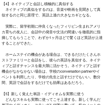
【4】ネイティブと会話し積極的に真似する
ネイティブの真似をするのは、音楽や映画を見聞きして真
似するのと同じ原理で、英語上達の大きなカギとなる。
実際に、留学初期に仲良くなったフィリピン生まれアメリ
カ育ちの友人に、会話中の発音や文法の間違いを徹底的に指
摘してもらうことで、わずか1ヶ月ほどで驚くほど英語が上達
することができた。
ホームステイの機会がある場合は、できるだけたくさんホ
ストファミリーと会話をし、彼らの英語を真似する。ネイテ
ィブと話すチャンスを最大限に活かそう。ネイティブと話す
機会がなかなかない場合は、学校のconversation partnerやイ
ベントを利用したり、学校の先生と話すだけでもいい。数分
間、英語で会話をするだけでも効果はあるだろう。
【5】新しく覚えた単語・イディオムを実際に使う
どんなスキルも実際に使ってこそ上達する。新しく学んだ
単語やイディオム、スラングを付箋に書いて、机やノートの