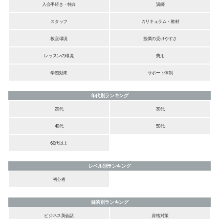
入会手続き・特典
講師
スタッフ
カリキュラム・教材
教室環境
授業の受けやすさ
レッスンの環境
費用
学習効果
サポート体制
年代別ランキング
20代
30代
40代
50代
60代以上
レベル別ランキング
初心者
目的別ランキング
ビジネス英会話
資格対策