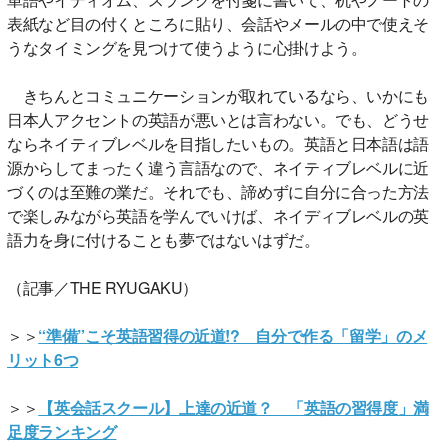
表紙など目の付くところに貼り、会話やメールの中で使えそ
うなタイミングを見つけて使うように心掛けよう。
きちんとコミュニケーションが取れているなら、いかにも
日本人アクセントの英語が悪いとは言わない。でも、どうせ
ならネイティブレベルを目指したいもの。英語と日本語は語
源からしてまったく違う言語なので、ネイティブレベルに近
づくのは至難の業だ。それでも、諦めずに自分に合った方法
で楽しみながら英語を学んでいけば、ネイディブレベルの英
語力を身に付けることも夢ではないはずだ。
（記事／THE RYUGAKU）
＞＞
“準備”こそ英語習得の近道!? 自分で作る「留学」のメ
リット6つ
＞＞
【英会話スクール】上達の近道？ 「英語の習得度」満
足度ランキング