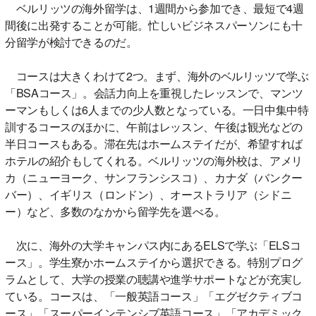
ベルリッツの海外留学は、1週間から参加でき、最短で4週
間後に出発することが可能。忙しいビジネスパーソンにも十
分留学が検討できるのだ。
コースは大きくわけて2つ。まず、海外のベルリッツで学ぶ
「BSAコース」。会話力向上を重視したレッスンで、マンツ
ーマンもしくは6人までの少人数となっている。一日中集中特
訓するコースのほかに、午前はレッスン、午後は観光などの
半日コースもある。滞在先はホームステイだが、希望すれば
ホテルの紹介もしてくれる。ベルリッツの海外校は、アメリ
カ（ニューヨーク、サンフランシスコ）、カナダ（バンクー
バー）、イギリス（ロンドン）、オーストラリア（シドニ
ー）など、多数のなかから留学先を選べる。
次に、海外の大学キャンパス内にあるELSで学ぶ「ELSコ
ース」。学生寮かホームステイから選択できる。特別プログ
ラムとして、大学の授業の聴講や進学サポートなどが充実し
ている。コースは、「一般英語コース」「エグゼクティブコ
ース」「スーパーインテンシブ英語コース」「アカデミック