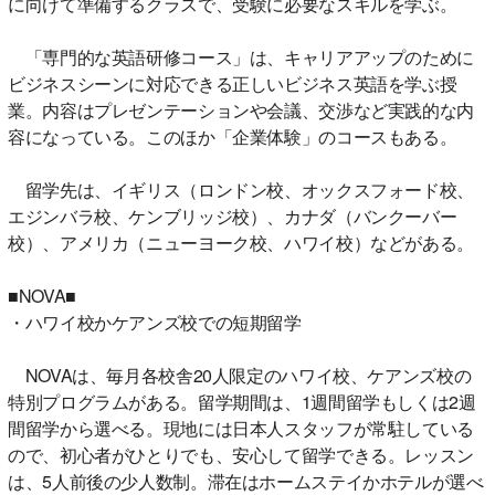
に向けて準備するクラスで、受験に必要なスキルを学ぶ。
「専門的な英語研修コース」は、キャリアアップのために
ビジネスシーンに対応できる正しいビジネス英語を学ぶ授
業。内容はプレゼンテーションや会議、交渉など実践的な内
容になっている。このほか「企業体験」のコースもある。
留学先は、イギリス（ロンドン校、オックスフォード校、
エジンバラ校、ケンブリッジ校）、カナダ（バンクーバー
校）、アメリカ（ニューヨーク校、ハワイ校）などがある。
■NOVA■
・ハワイ校かケアンズ校での短期留学
NOVAは、毎月各校舎20人限定のハワイ校、ケアンズ校の
特別プログラムがある。留学期間は、1週間留学もしくは2週
間留学から選べる。現地には日本人スタッフが常駐している
ので、初心者がひとりでも、安心して留学できる。レッスン
は、5人前後の少人数制。滞在はホームステイかホテルが選べ