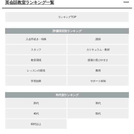
英会話教室ランキング一覧
ランキングTOP
評価項目別ランキング
入会手続き・特典
講師
スタッフ
カリキュラム・教材
教室環境
授業の受けやすさ
レッスンの環境
費用
学習効果
サポート体制
年代別ランキング
20代
30代
40代
50代
60代以上