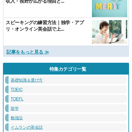
収入・視野が広がる理由と...
スピーキングの練習方法｜独学・アプ
リ・オンライン英会話で上...
記事をもっと見る ≫
特集カテゴリ一覧
基礎知識＆選び方
TOEIC
TOEFL
留学
勉強法
イムランの英会話