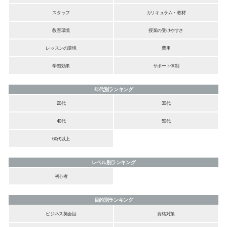
スタッフ
カリキュラム・教材
教室環境
授業の受けやすさ
レッスンの環境
費用
学習効果
サポート体制
年代別ランキング
20代
30代
40代
50代
60代以上
レベル別ランキング
初心者
目的別ランキング
ビジネス英会話
資格対策