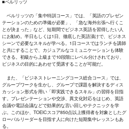
■ベルリッツ
ベルリッツの「集中特訓コース」では、「英語のプレゼン
テーションのための準備が必要」、「急な海外出張へ行くこ
とが決まった」など、短期間でビジネス英語を習得したい人
にお勧め。半日もしくは1日、徹底した英語漬けで、ビジネス
シーンで必要なスキルが学べる。1日コースではランチを講師
と共にすることで、カジュアルなコミュニケーションも体験
できる。初級から上級まで10段階にレベル分けされており、
ビジネスの目的にあわせて受講することが可能だ。
また、「ビジネストレーニングコース総合コース」では、
グループワークを生かし、グループで課題を解決するディス
カッション形式を用い「即実践できるスキル」の習得を目指
す。プレゼンテーションや交渉、異文化対応をはじめ、英語
会議や電話会議などで効果的な言い回しやテクニックを学
ぶ。このほか、TOEICスコア850点以上獲得者を対象としたグ
ローバルリーダーを目指す人に向けた短期集中レッスンもあ
る。