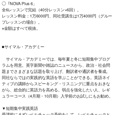
◯「NOVA Plus 6」
全6レッスンで完結（40分レッスン×6回）。
レッスン料金：1万6000円、同社受講生は1万4000円（グルー
プレッスンの場合）。
※金額はすべて税抜。
■サイマル・アカデミー
サイマル・アカデミーでは、毎年夏と冬に短期集中プログ
ラムを用意。英字新聞や雑誌のニュースから、政治・社会問
題までさまざまな話題を取り上げ、翻訳者や通訳者を養成。
同社ならではの実践的な英語を学ぶことができる。英語ネイ
ティブの講師からスピーキング・リスニングに重点をおきな
がら、総合的に英語力を高める。弱点を強化したい人、レギ
ュラーコース（4月期・10月期）入学前のお試しにもお勧め。
▼短期集中実践英語
受講前にまずレベルチェック予約をして、レベルチェックと