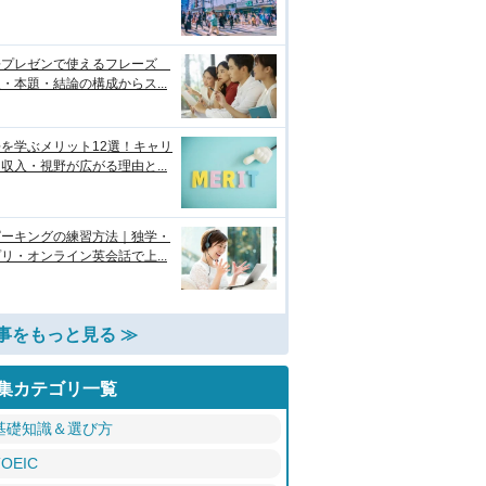
語プレゼンで使えるフレーズ
・本題・結論の構成からス...
を学ぶメリット12選！キャリ
収入・視野が広がる理由と...
ピーキングの練習方法｜独学・
リ・オンライン英会話で上...
事をもっと見る ≫
集カテゴリ一覧
基礎知識＆選び方
TOEIC