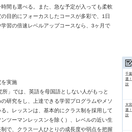
ン時間も選べる。また、急な予定が入っても柔軟
定の目的にフォーカスしたコースが多彩で、1日
中学習の倍速レベルアップコースなら、3ヶ月で
千葉
選
究を実施
説
究所」では、英語を母国語としない人がもっと
めの研究をし、上達できる学習プログラムやメソ
大宮
いる。レッスンは、基本的にクラス制を採用して
選
説
マンツーマンレッスンを除く）、レベルの近い生
任制で、クラス一人ひとりの成長度や弱点を把握