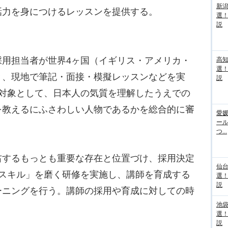
新
話力を身につけるレッスンを提供する。
選
説
用担当者が世界4ヶ国（イギリス・アメリカ・
高
選
き、現地で筆記・面接・模擬レッスンなどを実
説
を対象として、日本人の気質を理解したうえでの
を教えるにふさわしい人物であるかを総合的に審
愛媛
ー
つ...
するもっとも重要な存在と位置づけ、採用決定
仙
グスキル」を磨く研修を実施し、講師を育成する
選
説
ーニングを行う。講師の採用や育成に対しての時
池袋
選
説