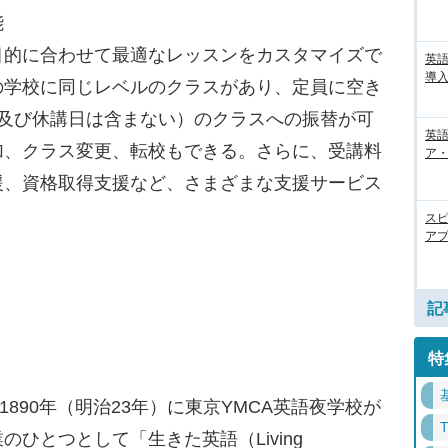
能
的に合わせて最適なレッスンをカスタマイズで
英
導入
の学校に同じレベルのクラスがあり、定員に空き
日及び休講日は含まない）のクラスへの振替が可
英語
加、クラス変更、転校もできる。さらに、受講料
ア・
援、資格取得支援など、さまざまな支援サービス
ス
アプ
記
特
l」は、1890年（明治23年）に東京YMCA英語夜学校が
のひとつとして「生きた英語（Living