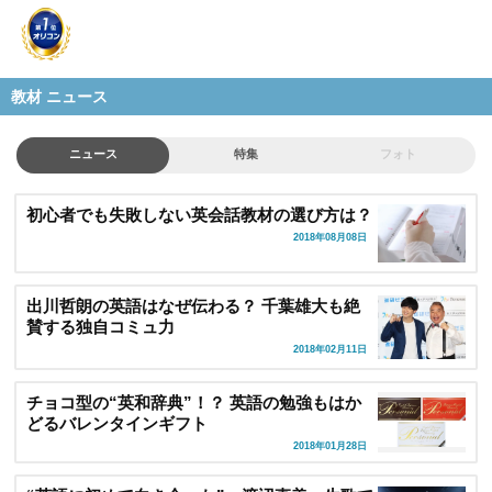
教材 ニュース
ニュース
特集
フォト
初心者でも失敗しない英会話教材の選び方は？
2018年08月08日
出川哲朗の英語はなぜ伝わる？ 千葉雄大も絶
賛する独自コミュ力
2018年02月11日
チョコ型の“英和辞典”！？ 英語の勉強もはか
どるバレンタインギフト
2018年01月28日