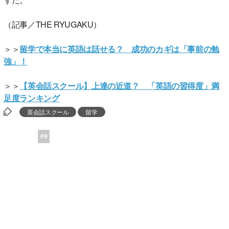
（記事／THE RYUGAKU）
＞＞
留学で本当に英語は話せる？ 成功のカギは「事前の勉
強」！
＞＞
【英会話スクール】上達の近道？ 「英語の習得度」満
足度ランキング
英会話スクール
留学
PR