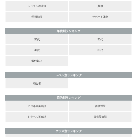
レッスンの環境
費用
学習効果
サポート体制
年代別ランキング
20代
30代
40代
50代
60代以上
レベル別ランキング
初心者
目的別ランキング
ビジネス英会話
資格対策
トラベル英会話
日常英会話
クラス別ランキング