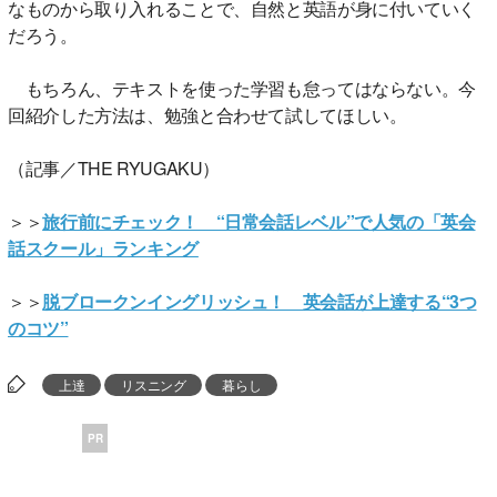
なものから取り入れることで、自然と英語が身に付いていく
だろう。
もちろん、テキストを使った学習も怠ってはならない。今
回紹介した方法は、勉強と合わせて試してほしい。
（記事／THE RYUGAKU）
＞＞
旅行前にチェック！ “日常会話レベル”で人気の「英会
話スクール」ランキング
＞＞
脱ブロークンイングリッシュ！ 英会話が上達する“3つ
のコツ”
上達
リスニング
暮らし
PR