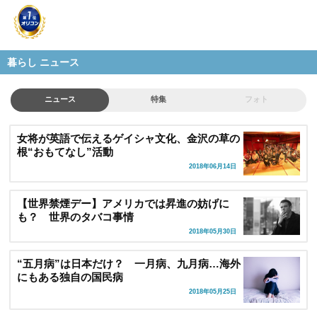
暮らし ニュース
ニュース
特集
フォト
女将が英語で伝えるゲイシャ文化、金沢の草の
根“おもてなし”活動
2018年06月14日
【世界禁煙デー】アメリカでは昇進の妨げに
も？ 世界のタバコ事情
2018年05月30日
“五月病”は日本だけ？ 一月病、九月病…海外
にもある独自の国民病
2018年05月25日