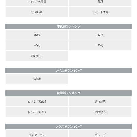
レッスンの環境
費用
学習効果
サポート体制
年代別ランキング
20代
30代
40代
50代
60代以上
レベル別ランキング
初心者
目的別ランキング
ビジネス英会話
資格対策
トラベル英会話
日常英会話
クラス別ランキング
マンツーマン
グループ