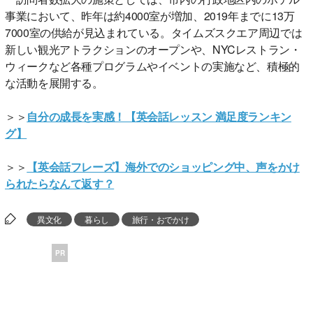
事業において、昨年は約4000室が増加、2019年までに13万
7000室の供給が見込まれている。タイムズスクエア周辺では
新しい観光アトラクションのオープンや、NYCレストラン・
ウィークなど各種プログラムやイベントの実施など、積極的
な活動を展開する。
＞＞
自分の成長を実感！【英会話レッスン 満足度ランキン
グ】
＞＞
【英会話フレーズ】海外でのショッピング中、声をかけ
られたらなんて返す？
異文化
暮らし
旅行・おでかけ
PR