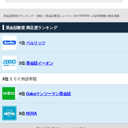
英会話教室のランキング・比較
英会話教室ニュース
2017年NY市への訪問者数が過去最多
英会話教室 満足度ランキング
1位
ベルリッツ
2位
英会話イーオン
3位
ＥＣＣ外語学院
4位
Gabaマンツーマン英会話
5位
NOVA