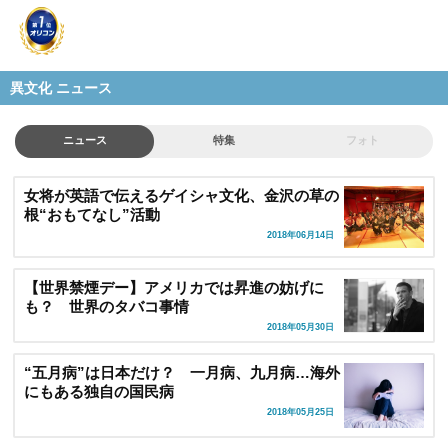
異文化 ニュース
ニュース
特集
フォト
女将が英語で伝えるゲイシャ文化、金沢の草の
根“おもてなし”活動
2018年06月14日
【世界禁煙デー】アメリカでは昇進の妨げに
も？ 世界のタバコ事情
2018年05月30日
“五月病”は日本だけ？ 一月病、九月病…海外
にもある独自の国民病
2018年05月25日