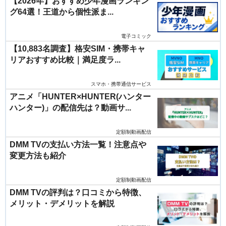
【2026年】おすすめ少年漫画ランキン
グ64選！王道から個性派ま...
電子コミック
【10,883名調査】格安SIM・携帯キャ
リアおすすめ比較｜満足度ラ...
スマホ・携帯通信サービス
アニメ「HUNTER×HUNTER(ハンター
ハンター)」の配信先は？動画サ...
定額制動画配信
DMM TVの支払い方法一覧！注意点や
変更方法も紹介
定額制動画配信
DMM TVの評判は？口コミから特徴、
メリット・デメリットを解説