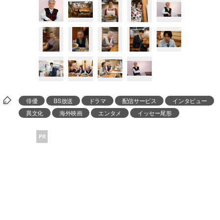
俳優
BS放送
ドラマ
配信サービス
インタビュー
異文化
海外映画
エンタメ
イッセー尾形
PR