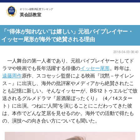
オリコン顧客満足度ランキング
英会話教室
「“得体が知れない”は嬉しい」元祖バイプレイヤー・
イッセー尾形が海外で絶賛される理由
2018-04-03 08:40
一人舞台の第一人者であり、元祖バイプレイヤーとしてド
ラマや映画でも長年活躍する俳優の
イッセー尾形
。昨年は、
遠藤周作
原作、スコセッシ監督による映画『沈黙－サイレン
ス－』に出演し、海外の批評家やメディアから絶賛されたこ
とも記憶に新しい。そんなイッセーが、BS12 トゥエルビで放
送されるグルメドラマ『居酒屋ぼったくり』（4／14スター
ト）に出演。つねに“人間”を演じることにこだわってきた彼
は、本作でどんな芝居を見せるのか。海外での活動で得たも
の、演技への向き合い方についても聞いた。