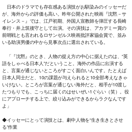
日本のドラマでも存在感ある演技がお馴染みのイッセーだ
が、海外からの評価も高い。昨年公開された映画『沈黙－サ
イレンス－』では、江戸初期、外国人宣教師を弾圧する長崎
奉行・井上筑後守として出演。その演技は、アカデミー賞の
前哨戦とも言われるロサンゼルス映画批評家協会賞で、並み
いる助演男優の中から見事次点に選出されている。
「『沈黙』のとき、人物の捉え方の中心に据えたのは、“英
語をしゃべる日本人”だということ。海外の作品に出演する
と、言葉が通じないところがすごく面白いんです。たとえば
日本人同士だと、10の課題が与えられると10全部考えなきゃ
いけない。ところが言葉が通じない海外だと、相手が10渡し
たつもりでも、こっちに届くのはせいぜい1ぐらい（笑）。役
にアプローチする上で、絞り込みができるからラクなんです
よ」
◆イッセーにとって演技とは、劇中人物を“生き生きとさせ
る”作業