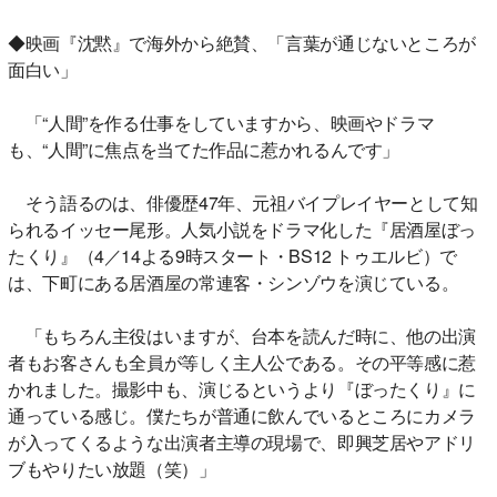
◆映画『沈黙』で海外から絶賛、「言葉が通じないところが
面白い」
「“人間”を作る仕事をしていますから、映画やドラマ
も、“人間”に焦点を当てた作品に惹かれるんです」
そう語るのは、俳優歴47年、元祖バイプレイヤーとして知
られるイッセー尾形。人気小説をドラマ化した『居酒屋ぼっ
たくり』（4／14よる9時スタート・BS12 トゥエルビ）で
は、下町にある居酒屋の常連客・シンゾウを演じている。
「もちろん主役はいますが、台本を読んだ時に、他の出演
者もお客さんも全員が等しく主人公である。その平等感に惹
かれました。撮影中も、演じるというより『ぼったくり』に
通っている感じ。僕たちが普通に飲んでいるところにカメラ
が入ってくるような出演者主導の現場で、即興芝居やアドリ
ブもやりたい放題（笑）」