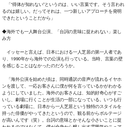
「“得体が知れない”というのは、いい言葉です。そう言われ
るのは嬉しい。だってそれは、一つ新しいアプローチを発明
できたということだから」
◆海外でも一人舞台公演、「台詞の意味に捉われない」楽し
み方
イッセーと言えば、日本における一人芝居の第一人者であ
り、1990年から海外での公演も行っている。当時、言葉の壁
を感じることはなかったのだろうか。
「海外公演を始めた頃は、同時通訳の音声が流れるイヤホ
ンを渡して、一応お客さんに僕が何を言っているかがわかる
ようにしていました。海外のお客さんは、知的好奇心がすご
いし、劇場に行くことが生活の一部になっている。いつも行
っている劇場に、日本から一人芝居という独特のスタイルを
持った俳優がやってきたというので、観る前からボルテージ
が高いんです（笑）。台詞の意味とかそんな小さいことに捉
われるのではなくて、僕が全身から醸し出す雰囲気やニュア