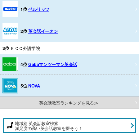
1位
ベルリッツ
2位
英会話イーオン
3位
ＥＣＣ外語学院
4位
Gabaマンツーマン英会話
5位
NOVA
英会話教室ランキングを見る≫
地域別 英会話教室検索
満足度の高い英会話教室を探そう！