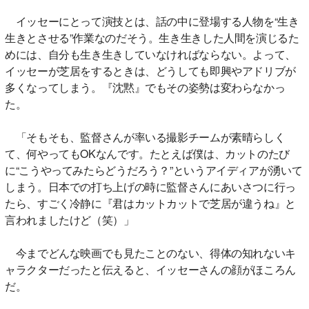
イッセーにとって演技とは、話の中に登場する人物を“生き
生きとさせる”作業なのだそう。生き生きした人間を演じるた
めには、自分も生き生きしていなければならない。よって、
イッセーが芝居をするときは、どうしても即興やアドリブが
多くなってしまう。『沈黙』でもその姿勢は変わらなかっ
た。
「そもそも、監督さんが率いる撮影チームが素晴らしく
て、何やってもOKなんです。たとえば僕は、カットのたび
に“こうやってみたらどうだろう？”というアイディアが湧いて
しまう。日本での打ち上げの時に監督さんにあいさつに行っ
たら、すごく冷静に『君はカットカットで芝居が違うね』と
言われましたけど（笑）」
今までどんな映画でも見たことのない、得体の知れないキ
ャラクターだったと伝えると、イッセーさんの顔がほころん
だ。