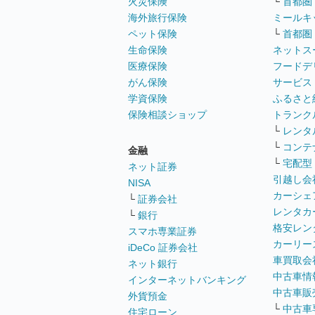
火災保険
└
首都圏
海外旅行保険
ミールキ
ペット保険
└
首都圏
生命保険
ネットス
医療保険
フードデ
がん保険
サービス
学資保険
ふるさと
保険相談ショップ
トランク
└
レンタ
└
コンテ
金融
└
宅配型
ネット証券
引越し会
NISA
カーシェ
└
証券会社
レンタカ
└
銀行
格安レン
スマホ専業証券
カーリー
iDeCo 証券会社
車買取会
ネット銀行
中古車情
インターネットバンキング
中古車販
外貨預金
└
中古車
住宅ローン