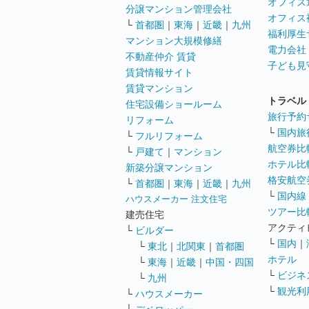
オフィス
分譲マンション管理会社
オフィス
└
首都圏
｜
東海
｜
近畿
｜
九州
福利厚生
マンション大規模修繕
電力会社
不動産仲介 賃貸
子ども見
賃貸情報サイト
賃貸マンション
トラベル
住宅設備ショールーム
旅行予約
リフォーム
└
国内旅
└
フルリフォーム
航空券比
└
戸建て
｜
マンション
ホテル比
新築分譲マンション
格安航空券
└
首都圏
｜
東海
｜
近畿
｜
九州
└
国内線
ハウスメーカー 注文住宅
ツアー比
建売住宅
アクティ
└
ビルダー
└
国内
｜
└
東北
｜
北関東
｜
首都圏
ホテル
└
東海
｜
近畿
｜
中国・四国
└
ビジネ
└
九州
└
観光利
└
ハウスメーカー