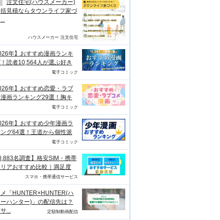
注文住宅(ハウスメーカー)
一括見積ならタウンライフ家づ
..
ハウスメーカー 注文住宅
026年】おすすめ漫画ランキ
！読者10,564人が選ぶ好き
電子コミック
026年】おすすめ恋愛・ラブ
漫画ランキング29選！胸キ
電子コミック
026年】おすすめ少年漫画ラ
ング64選！王道から個性派
電子コミック
0,883名調査】格安SIM・携帯
ャリアおすすめ比較｜満足度
スマホ・携帯通信サービス
メ「HUNTER×HUNTER(ハ
ーハンター)」の配信先は？
...
定額制動画配信