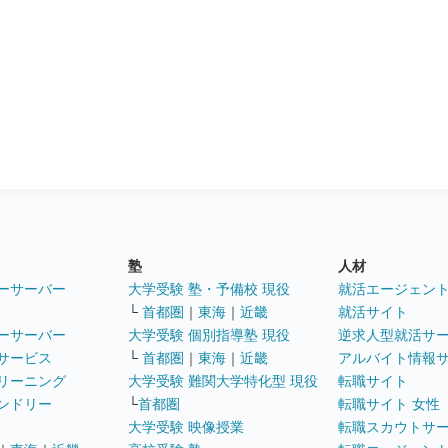
塾
人材
ーサーバー
大学受験 塾・予備校 現役
就活エージェン
└
首都圏
｜
東海
｜
近畿
就活サイト
ーサーバー
大学受験 個別指導塾 現役
逆求人型就活サ
サービス
└
首都圏
｜
東海
｜
近畿
アルバイト情報
リーニング
大学受験 難関大学特化型 現役
転職サイト
ンドリー
└
首都圏
転職サイト 女性
大学受験 映像授業
転職スカウトサ