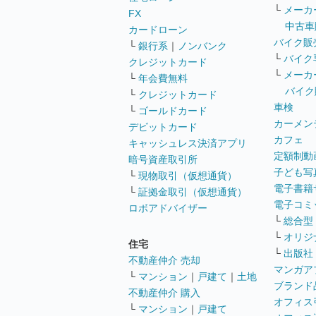
└
メーカ
FX
中古車
カードローン
バイク販
└
銀行系
｜
ノンバンク
└
バイク
クレジットカード
└
メーカ
└
年会費無料
バイク
└
クレジットカード
車検
└
ゴールドカード
カーメン
デビットカード
カフェ
キャッシュレス決済アプリ
定額制動
暗号資産取引所
子ども写
└
現物取引（仮想通貨）
電子書籍
└
証拠金取引（仮想通貨）
電子コミ
ロボアドバイザー
└
総合型
└
オリジ
住宅
└
出版社
不動産仲介 売却
マンガア
└
マンション
｜
戸建て
｜
土地
ブランド
不動産仲介 購入
オフィス
└
マンション
｜
戸建て