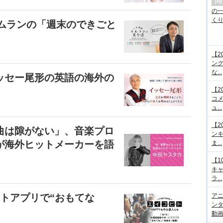
の
くり.
イムランの「週末のできごと
【2
ング
な...
ッセー尾形の英語の海外の
【2
コメ
ュ...
【2
曲は隙がない」、音楽プロ
ンキ
が海外ヒットメーカーを語
ま...
【1
キ
ラ...
トアプリで“おもてな
アニ
ンタ
動画サ