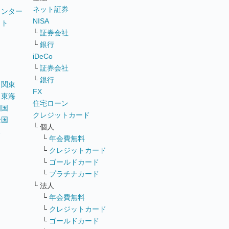
ネット証券
ウンター
NISA
イト
└
証券会社
リ
└
銀行
iDeCo
└
証券会社
└
銀行
｜
関東
FX
｜
東海
住宅ローン
四国
クレジットカード
全国
└ 個人
ス
└
年会費無料
└
クレジットカード
└
ゴールドカード
└
プラチナカード
└ 法人
└
年会費無料
└
クレジットカード
└
ゴールドカード