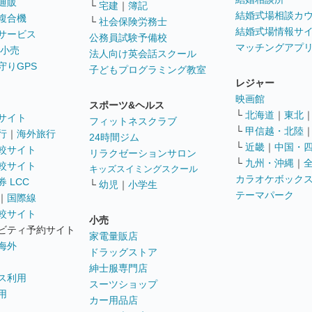
通販
└
宅建
｜
簿記
結婚式場相談カ
複合機
└
社会保険労務士
結婚式場情報サ
サービス
公務員試験予備校
マッチングアプ
 小売
法人向け英会話スクール
守りGPS
子どもプログラミング教室
レジャー
映画館
スポーツ&ヘルス
└
北海道
｜
東北
サイト
フィットネスクラブ
└
甲信越・北陸
行
｜
海外旅行
24時間ジム
└
近畿
｜
中国・
較サイト
リラクゼーションサロン
└
九州・沖縄
｜
較サイト
キッズスイミングスクール
カラオケボック
 LCC
└
幼児
｜
小学生
テーマパーク
｜
国際線
較サイト
小売
ビティ予約サイト
家電量販店
海外
ドラッグストア
紳士服専門店
ス利用
スーツショップ
用
カー用品店