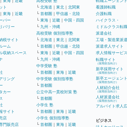
｜
東海
｜
近畿
高校受験 塾
転職エージェン
ット
└
北海道
｜
東北
｜
北関東
看護師転職
｜
東海
｜
近畿
└
首都圏
｜
甲信越・北陸
介護転職
ーパー
└
東海
｜
近畿
｜
中国・四国
ハイクラス・
リバリー
└
九州・沖縄
ミドルクラス転
高校受験 個別指導塾
派遣会社
納税サイト
└
北海道
｜
東北
｜
北関東
工場・製造業派
ルーム
└
首都圏
｜
甲信越・北陸
派遣求人サイト
ル収納スペース
└
東海
｜
近畿
｜
中国・四国
求人情報サービ
ナ
└
九州・沖縄
転職サイト
（採用担当向け）
中学受験 塾
新卒採用サイト
社
└
首都圏
｜
東海
｜
近畿
（採用担当向け）
新卒エージェン
アリング
中学受験 個別指導塾
（採用担当向け）
ー
└
首都圏
人材紹介会社
タカー
公立中高一貫校対策 塾
（採用担当向け）
人材派遣会社
ス
└
首都圏
（採用担当向け）
社
小学生 塾
アルバイト求人
報サイト
└
首都圏
｜
東海
｜
近畿
売店
小学生 個別指導塾
ビジネス
専門販売店
└
首都圏
｜
東海
｜
近畿