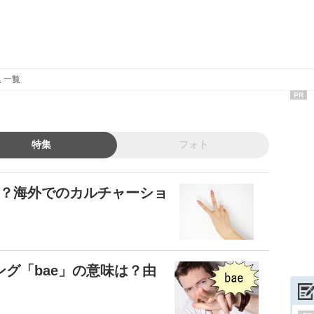
 一覧
PR
特集
フォト
味？海外でのカルチャーショ
グ「bae」の意味は？由