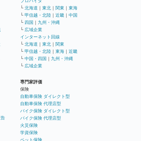
ト
プロバイダ
└
北海道
｜
東北
｜
関東
｜
東海
└
甲信越・北陸
｜
近畿
｜
中国
└
四国
｜
九州・沖縄
職
└
広域企業
インターネット回線
遣
└
北海道
｜
東北
｜
関東
└
甲信越・北陸
｜
東海
｜
近畿
ス
└
中国・四国
｜
九州・沖縄
└
広域企業
専門家評価
ト
保険
自動車保険 ダイレクト型
自動車保険 代理店型
バイク保険 ダイレクト型
広告
バイク保険 代理店型
火災保険
学資保険
ペット保険