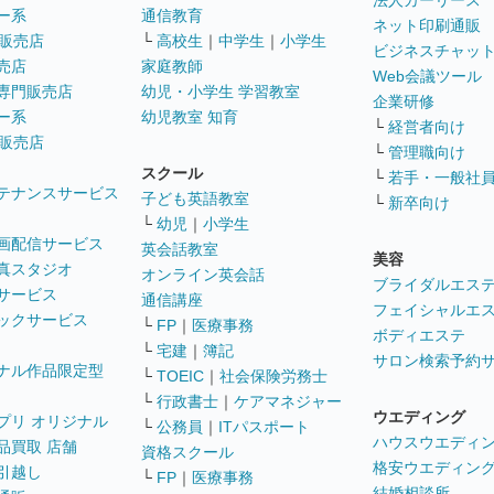
法人カーリース
ー系
通信教育
ネット印刷通販
販売店
└
高校生
｜
中学生
｜
小学生
ビジネスチャッ
売店
家庭教師
Web会議ツール
専門販売店
幼児・小学生 学習教室
企業研修
ー系
幼児教室 知育
└
経営者向け
販売店
└
管理職向け
スクール
└
若手・一般社
テナンスサービス
子ども英語教室
└
新卒向け
└
幼児
｜
小学生
画配信サービス
英会話教室
美容
真スタジオ
オンライン英会話
ブライダルエス
サービス
通信講座
フェイシャルエ
ックサービス
└
FP
｜
医療事務
ボディエステ
└
宅建
｜
簿記
サロン検索予約
ナル作品限定型
└
TOEIC
｜
社会保険労務士
└
行政書士
｜
ケアマネジャー
ウエディング
プリ オリジナル
└
公務員
｜
ITパスポート
ハウスウエディ
品買取 店舗
資格スクール
格安ウエディン
引越し
└
FP
｜
医療事務
結婚相談所