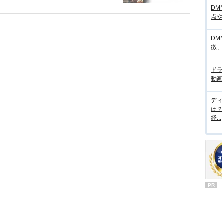
DM
点
DM
徴
ド
動画
デ
は
経...
PR