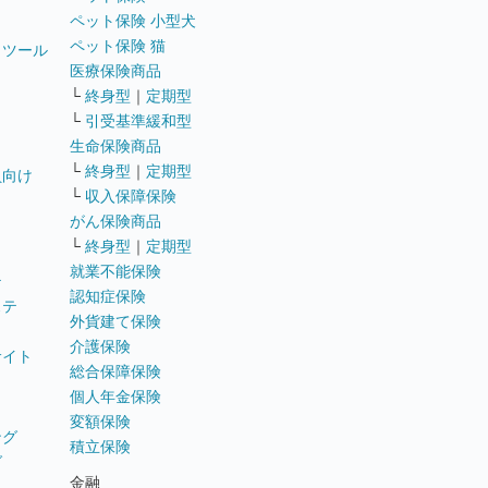
ペット保険 小型犬
ペット保険 猫
トツール
医療保険商品
└
終身型
｜
定期型
└
引受基準緩和型
生命保険商品
└
終身型
｜
定期型
員向け
└
収入保障保険
がん保険商品
└
終身型
｜
定期型
就業不能保険
テ
認知症保険
ステ
外貨建て保険
介護保険
サイト
総合保障保険
個人年金保険
変額保険
ング
積立保険
グ
金融