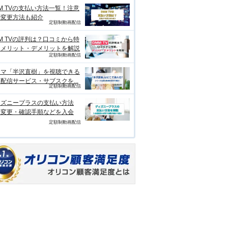
M TVの支払い方法一覧！注意
や変更方法も紹介
定額制動画配信
M TVの評判は？口コミから特
、メリット・デメリットを解説
定額制動画配信
ラマ「半沢直樹」を視聴できる
配信サービス・サブスクを...
定額制動画配信
ィズニープラスの支払い方法
？変更・確認手順などを入会
定額制動画配信