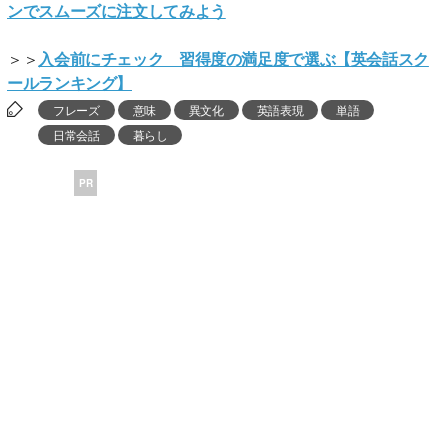
ンでスムーズに注文してみよう
＞＞
入会前にチェック 習得度の満足度で選ぶ【英会話スク
ールランキング】
フレーズ
意味
異文化
英語表現
単語
日常会話
暮らし
PR