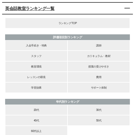
英会話教室ランキング一覧
ランキングTOP
評価項目別ランキング
入会手続き・特典
講師
スタッフ
カリキュラム・教材
教室環境
授業の受けやすさ
レッスンの環境
費用
学習効果
サポート体制
年代別ランキング
20代
30代
40代
50代
60代以上