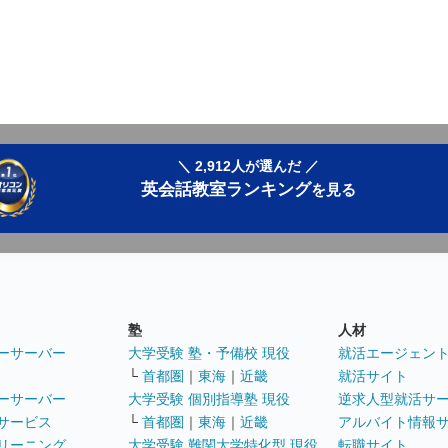
＼ 2,912人が選んだ ／
英会話教室ランキング
を見る
塾
人材
ーサーバー
大学受験 塾・予備校 現役
就活エージェン
└
首都圏
｜
東海
｜
近畿
就活サイト
ーサーバー
大学受験 個別指導塾 現役
逆求人型就活サ
サービス
└
首都圏
｜
東海
｜
近畿
アルバイト情報
リーニング
大学受験 難関大学特化型 現役
転職サイト