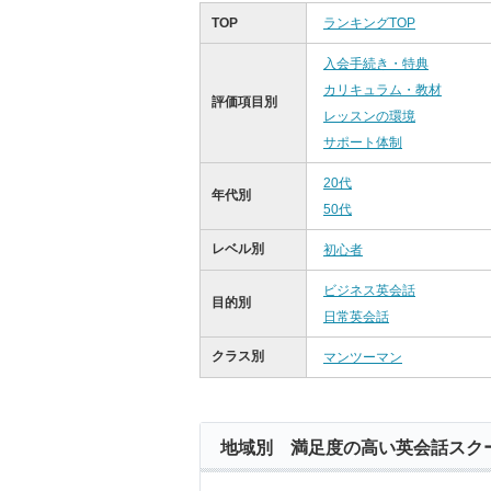
TOP
ランキングTOP
入会手続き・特典
カリキュラム・教材
評価項目別
レッスンの環境
サポート体制
20代
年代別
50代
レベル別
初心者
ビジネス英会話
目的別
日常英会話
クラス別
マンツーマン
地域別 満足度の高い英会話スク