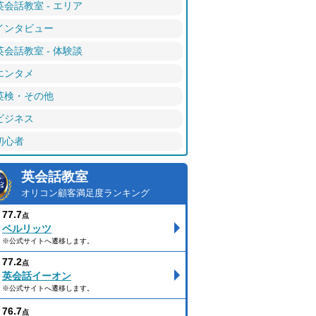
英会話教室 - エリア
インタビュー
英会話教室 - 体験談
エンタメ
英検・その他
ビジネス
初心者
英会話教室
オリコン顧客満足度ランキング
77.7
点
ベルリッツ
※公式サイトへ遷移します。
77.2
点
英会話イーオン
※公式サイトへ遷移します。
76.7
点