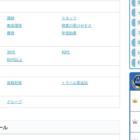
講師
スタッフ
教室環境
授業の受けやすさ
費用
学習効果
30代
40代
60代以上
資格対策
トラベル英会話
グループ
ール