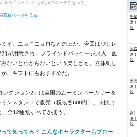
人気の『ムーミン』が刺繍ブローチになって
写真ページを見る
千葉
選
説
ミイ、ニョロニョロなどのほか、今回は少しレ
大宮
種類が用意され、ブラインドパッケージ封入。誰
選
説
てみないとわからないという楽しさも。立体刺し
さが、ギフトにもおすすめだ。
新
選
コレクション2』は全国のムーミンベーカリー＆
説
ミンスタンドで販売（税抜各600円）。未開封
と、全12種類すべてが揃う。
高
選
説
”って知ってる？ こんなキャラクターもブロー