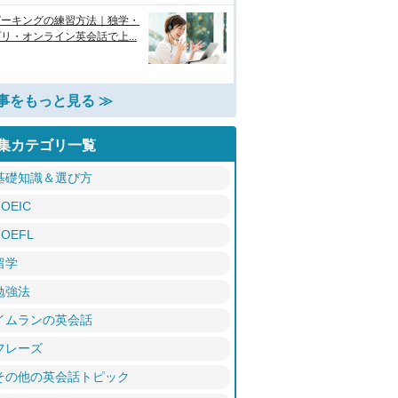
ピーキングの練習方法｜独学・
リ・オンライン英会話で上...
事をもっと見る ≫
集カテゴリ一覧
基礎知識＆選び方
TOEIC
TOEFL
留学
勉強法
イムランの英会話
フレーズ
その他の英会話トピック