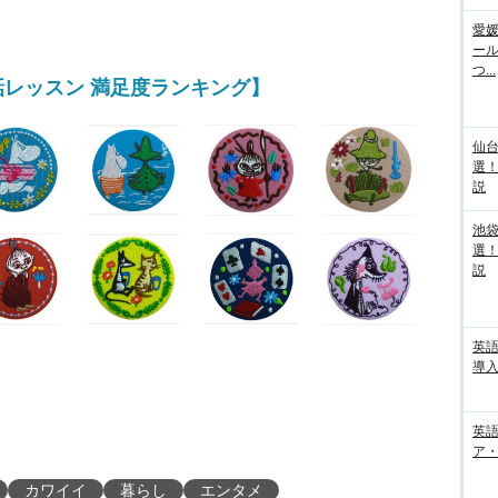
愛媛
ー
つ...
レッスン 満足度ランキング】
仙
選
説
池袋
選
説
英
導入
英語
ア・
カワイイ
暮らし
エンタメ