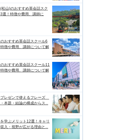
(松山)のおすすめ英会話スク
ル3選！特徴や費用、講師に
台のおすすめ英会話スクール6
！特徴や費用、講師について解
のおすすめ英会話スクール11
！特徴や費用、講師について解
語プレゼンで使えるフレーズ
・本題・結論の構成からス...
を学ぶメリット12選！キャリ
収入・視野が広がる理由と...