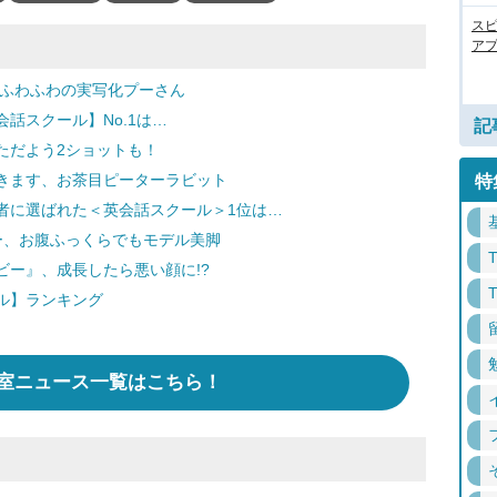
ス
アプ
 ふわふわの実写化プーさん
話スクール】No.1は…
記
ただよう2ショットも！
きます、お茶目ピーターラビット
特
者に選ばれた＜英会話スクール＞1位は…
ー、お腹ふっくらでもモデル美脚
ー』、成長したら悪い顔に!?
ル】ランキング
室ニュース一覧はこちら！