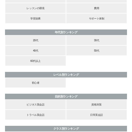
レッスンの環境
費用
学習効果
サポート体制
年代別ランキング
20代
30代
40代
50代
60代以上
レベル別ランキング
初心者
目的別ランキング
ビジネス英会話
資格対策
トラベル英会話
日常英会話
クラス別ランキング